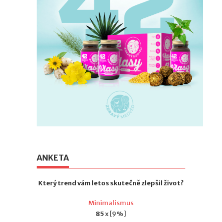
ANKETA
Který trend vám letos skutečně zlepšil život?
Minimalismus
85
x [9%]