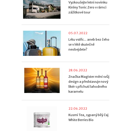
Vyzkoušejte letní novinku
Kinley Tonic Zero v rámci
zážitkové tour
05.07.2022
Létu vstříc... aneb bez čeho
se v létě skutečně
neobejdete?
28.06.2022
Značka Magister mění svůj
design a představuje nový
likér s příchutí lahodného
karamelu
22.06.2022
Kusmi Tea, sypaný bílý čaj
White Berries Bio