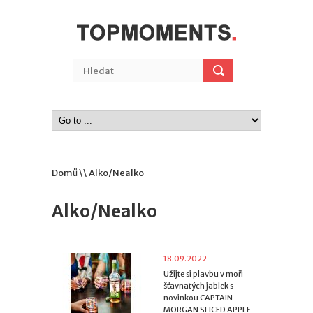
Domů
\\ Alko/Nealko
Alko/Nealko
18.09.2022
Užijte si plavbu v moři
šťavnatých jablek s
novinkou CAPTAIN
MORGAN SLICED APPLE