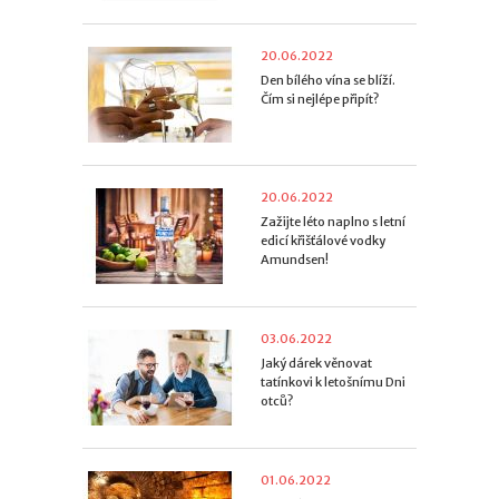
20.06.2022
Den bílého vína se blíží.
Čím si nejlépe připít?
20.06.2022
Zažijte léto naplno s letní
edicí křišťálové vodky
Amundsen!
03.06.2022
Jaký dárek věnovat
tatínkovi k letošnímu Dni
otců?
01.06.2022