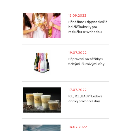
13.09.2022
Přinášíme 3 tipy na skvělé
holčičí koktejly pro
rozlučku se svobodou
19.07.2022
Připraveni na zážitky s
tichými i šumivými víny
17.07.2022
ICE, ICE, BABY! Ledové
drinky pro horké dny
14.07.2022