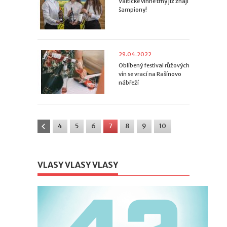
Valtické vinné trhy již znají
šampiony!
29.04.2022
Oblíbený festival růžových
vín se vrací na Rašínovo
nábřeží
4
5
6
7
8
9
10
VLASY VLASY VLASY