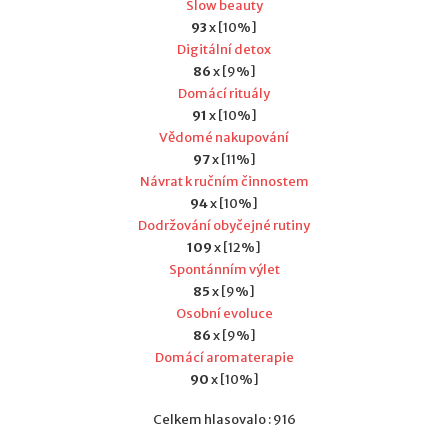
Slow beauty
93
x [10%]
Digitální detox
86
x [9%]
Domácí rituály
91
x [10%]
Vědomé nakupování
97
x [11%]
Návrat k ručním činnostem
94
x [10%]
Dodržování obyčejné rutiny
109
x [12%]
Spontánním výlet
85
x [9%]
Osobní evoluce
86
x [9%]
Domácí aromaterapie
90
x [10%]
Celkem hlasovalo : 916