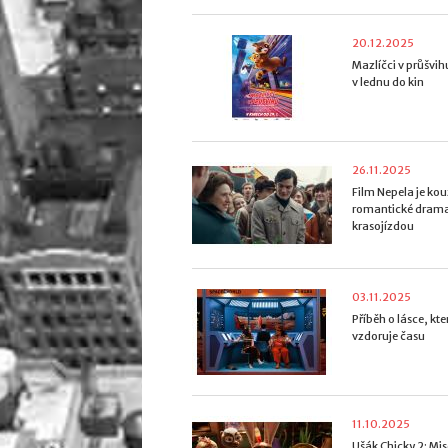
20.12.2025
Mazlíčci v průšvih
v lednu do kin
26.11.2025
Film Nepela je ko
romantické drama
krasojízdou
03.11.2025
Příběh o lásce, kte
vzdoruje času
11.10.2025
Ušák Chicky 2: Mis