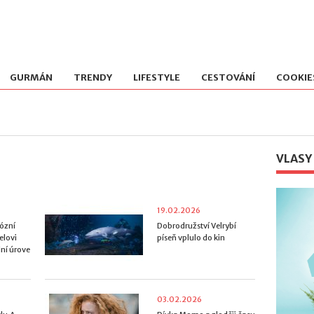
GURMÁN
TRENDY
LIFESTYLE
CESTOVÁNÍ
COOKIE
VLASY
19.02.2026
ózní
Dobrodružství Velrybí
elovi
píseň vplulo do kin
ní úrove
03.02.2026