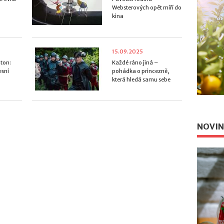
Websterových opět míří do
kina
15.09.2025
ton:
Každé ráno jiná –
esní
pohádka o princezně,
která hledá samu sebe
NOVIN