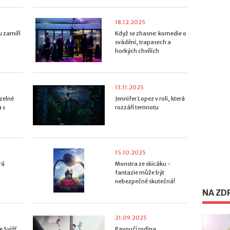
18.12.2025
u zamíří
Když se zhasne: komedie o
svádění, trapasech a
horkých chvílích
13.11.2025
uzelné
Jennifer Lopez v roli, která
 s
rozzáří temnotu
15.10.2025
rá
Monstra ze skicáku -
fantazie může být
nebezpečně skutečná!
NA ZD
21.09.2025
e Svišť
Pavoučí rodina