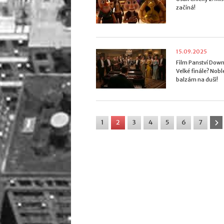
začíná!
15.09.2025
Film Panství Down
Velké finále? Nobl
balzám na duši!
1
2
3
4
5
6
7