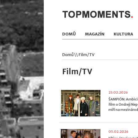
DOMŮ
MAGAZÍN
KULTURA
Domů
\\ Film/TV
Film/TV
23.02.2026
ŠAMPIÓN: Ambici
film o Ondreji Nep
míří na mezinárod
05.02.2026