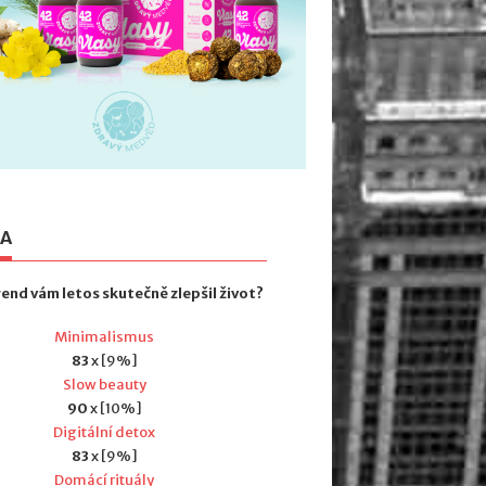
TA
rend vám letos skutečně zlepšil život?
Minimalismus
83
x [9%]
Slow beauty
90
x [10%]
Digitální detox
83
x [9%]
Domácí rituály