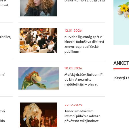
ly. A
Dívka Momo a zloději času
ilovat
12.01.2026
hriller,
Kurvahošigutntág zpět v
kinech! Bohušovo dědictví
znovu rozproudí české
publikum
ANKE
10.01.2026
ární
Mořský dráček Rufus míří
Který t
do kin. A neumí to
nejdůležitější – plavat
22.12.2025
tový
Tanec s medvědem:
intimní příběh o odvaze
 kin
přivést na svět jinakost