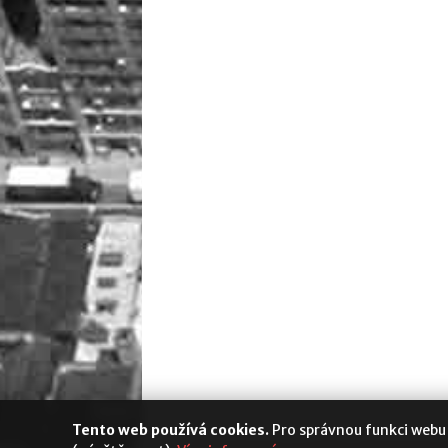
Tento web používá cookies.
Pro správnou funkci webu
Media Populus
|
Cookies
|
Nastavení s