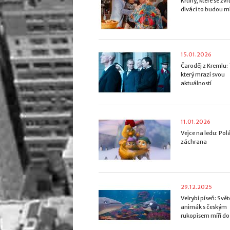
Křtiny, které se zvrt
diváci to budou m
15.01.2026
Čaroděj z Kremlu: T
který mrazí svou
aktuálností
11.01.2026
Vejce na ledu: Pol
záchrana
29.12.2025
Velrybí píseň: Svě
animák s českým
rukopisem míří do