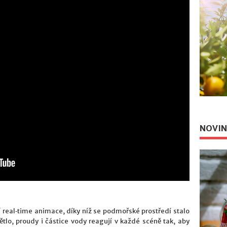
NOVIN
í real‑time animace, díky níž se podmořské prostředí stalo
tlo, proudy i částice vody reagují v každé scéně tak, aby