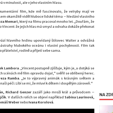
ývá v minulosti, ale v jeho vlastním hlasu.
kumentární film, kde mě fascinovalo, že velryby mají ve
sem okamžitě viděl hluboce lidské téma – hledání vlastního
eza Memari
, který na filmu pracoval mnoho let. „Doufám, že
ako Vincent: že jejich hlas má smysl a odvaha dokáže překonat
ází hlavního hrdinu upovídaný štítovec Walter a odvážná
nástrahy hlubokého oceánu i vlastní pochybnosti. Film tak
o přátelství, rodině a přijetí sebe sama.
ek Lambora
. „Vincent postupně zjišťuje, kým je, a dotýká se
ch scénách mě film opravdu dojal,“ svěřil se oblíbený herec.
reza Ramba
. „Je to výpravný animák s krásným světem a
aši péči. Líbí se mi, že mluví k dětem i dospělým zároveň.“
án, Richard Genzer
zazáří jako mroží král a průvodcem –
NA ZD
jčík
. V dalších rolích se objeví například
Sabina Laurinová,
omáš Weber
nebo
Ivana Korolová
.