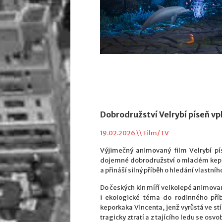
Dobrodružství Velrybí píseň vpl
19.02.2026 \\
Film/TV
Výjimečný animovaný film Velrybí pís
dojemné dobrodružství o mladém kepork
a přináší silný příběh o hledání vlastn
Do českých kin míří velkolepé animova
i ekologické téma do rodinného pří
keporkaka Vincenta, jenž vyrůstá ve s
tragicky ztratí a z tajícího ledu se os