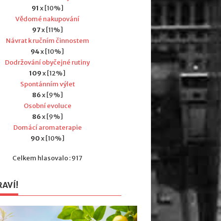
91
x [10%]
Vědomé nakupování
97
x [11%]
Návrat k ručním činnostem
94
x [10%]
Dodržování obyčejné rutiny
109
x [12%]
Spontánním výlet
86
x [9%]
Osobní evoluce
86
x [9%]
Domácí aromaterapie
90
x [10%]
Celkem hlasovalo : 917
RAVÍ!