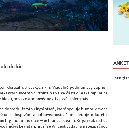
ANKE
ulo do kin
Který t
eň dorazil do českých kin. Vizuálně podmanivé, vtipné i
akovi Vincentovi vznikalo z velké části v České republice
ího hlasu, odvaze a odpovědnosti za svět kolem nás.
né dobrodružství Velrybí píseň, které spojuje humor, emoce
běhu o dospívání a odpovědnosti. Film sleduje mladého
tínu legendárního otce – ochránce oceánu. Když však rodiče
vobodí ničivý Leviatan, musí se Vincent vydat na nebezpečnou