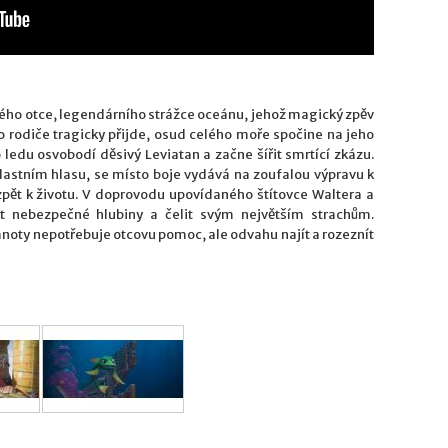
vého otce, legendárního strážce oceánu, jehož magický zpěv
o rodiče tragicky přijde, osud celého moře spočine na jeho
ho ledu osvobodí děsivý Leviatan a začne šířit smrtící zkázu.
astním hlasu, se místo boje vydává na zoufalou výpravu k
zpět k životu. V doprovodu upovídaného štítovce Waltera a
t nebezpečné hlubiny a čelit svým největším strachům.
mnoty nepotřebuje otcovu pomoc, ale odvahu najít a rozeznít