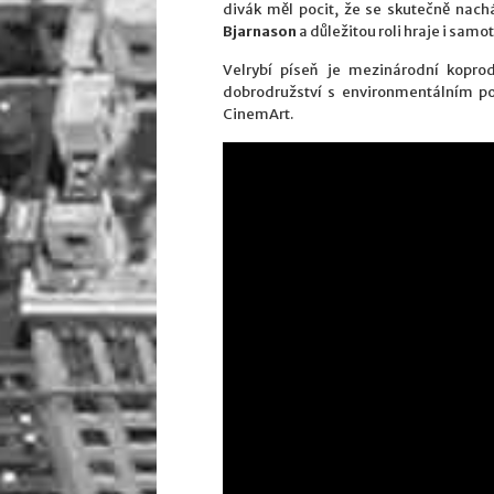
divák měl pocit, že se skutečně nach
Bjarnason
a důležitou roli hraje i samo
Velrybí píseň je mezinárodní kopr
dobrodružství s environmentálním po
CinemArt.