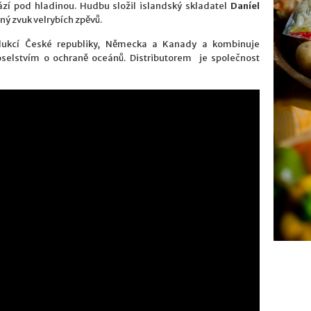
ází pod hladinou. Hudbu složil islandský skladatel
Daníel
tný zvuk velrybích zpěvů.
odukcí České republiky, Německa a Kanady a kombinuje
selstvím o ochraně oceánů. Distributorem je společnost