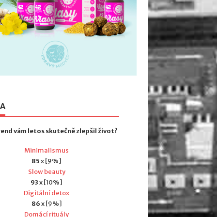
TA
rend vám letos skutečně zlepšil život?
Minimalismus
85
x [9%]
Slow beauty
93
x [10%]
Digitální detox
86
x [9%]
Domácí rituály