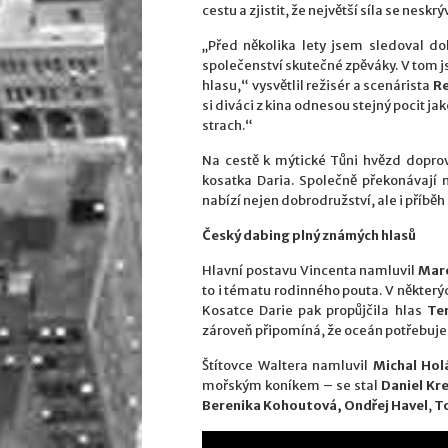
cestu a zjistit, že největší síla se neskr
„Před několika lety jsem sledoval do
společenství skutečné zpěváky. V tom j
hlasu,“ vysvětlil režisér a scenárista
R
si diváci z kina odnesou stejný pocit j
strach.“
Na cestě k mýtické Tůni hvězd doprov
kosatka Daria. Společně překonávají 
nabízí nejen dobrodružství, ale i příběh 
Český dabing plný známých hlasů
Hlavní postavu Vincenta namluvil
Mar
to i tématu rodinného pouta. V některý
Kosatce Darie pak propůjčila hlas
Te
zároveň připomíná, že oceán potřebuje n
Štítovce Waltera namluvil
Michal Hol
mořským koníkem – se stal
Daniel Kre
Berenika Kohoutová, Ondřej Havel
,
T