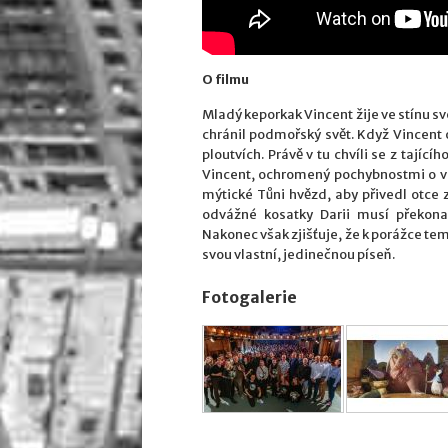
O filmu
Mladý keporkak Vincent žije ve stínu s
chránil podmořský svět. Když Vincent 
ploutvích. Právě v tu chvíli se z tající
Vincent, ochromený pochybnostmi o vl
mýtické Tůni hvězd, aby přivedl otce 
odvážné kosatky Darii musí překona
Nakonec však zjišťuje, že k porážce te
svou vlastní, jedinečnou píseň.
Fotogalerie