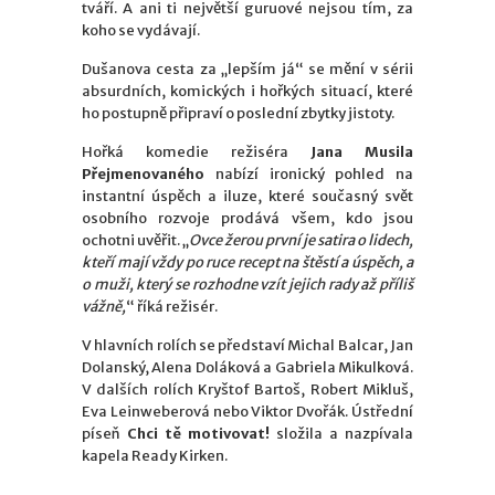
tváří. A ani ti největší guruové nejsou tím, za
koho se vydávají.
Dušanova cesta za „lepším já“ se mění v sérii
absurdních, komických i hořkých situací, které
ho postupně připraví o poslední zbytky jistoty.
Hořká komedie režiséra
Jana Musila
Přejmenovaného
nabízí ironický pohled na
instantní úspěch a iluze, které současný svět
osobního rozvoje prodává všem, kdo jsou
ochotni uvěřit. „
Ovce žerou první je satira o lidech,
kteří mají vždy po ruce recept na štěstí a úspěch, a
o muži, který se rozhodne vzít jejich rady až příliš
vážně,
“ říká režisér.
V hlavních rolích se představí Michal Balcar, Jan
Dolanský, Alena Doláková a Gabriela Mikulková.
V dalších rolích Kryštof Bartoš, Robert Mikluš,
Eva Leinweberová nebo Viktor Dvořák. Ústřední
píseň
Chci tě motivovat!
složila a nazpívala
kapela Ready Kirken.