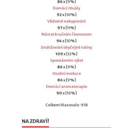
86
x [9%]
Domácí rituály
92
x [10%]
Vědomé nakupování
97
x [11%]
Návrat k ručním činnostem
94
x [10%]
Dodržování obyčejné rutiny
109
x [12%]
Spontánním výlet
86
x [9%]
Osobní evoluce
86
x [9%]
Domácí aromaterapie
90
x [10%]
Celkem hlasovalo : 918
NA ZDRAVÍ!