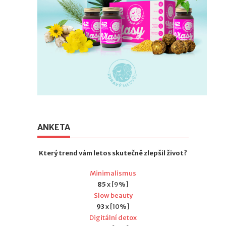
ANKETA
Který trend vám letos skutečně zlepšil život?
Minimalismus
85
x [9%]
Slow beauty
93
x [10%]
Digitální detox