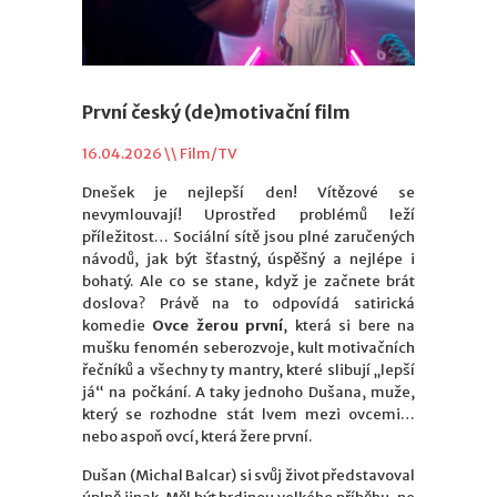
První český (de)motivační film
16.04.2026 \\
Film/TV
Dnešek je nejlepší den! Vítězové se
nevymlouvají! Uprostřed problémů leží
příležitost… Sociální sítě jsou plné zaručených
návodů, jak být šťastný, úspěšný a nejlépe i
bohatý. Ale co se stane, když je začnete brát
doslova? Právě na to odpovídá satirická
komedie
Ovce žerou první
, která si bere na
mušku fenomén seberozvoje, kult motivačních
řečníků a všechny ty mantry, které slibují „lepší
já“ na počkání. A taky jednoho Dušana, muže,
který se rozhodne stát lvem mezi ovcemi…
nebo aspoň ovcí, která žere první.
Dušan (Michal Balcar) si svůj život představoval