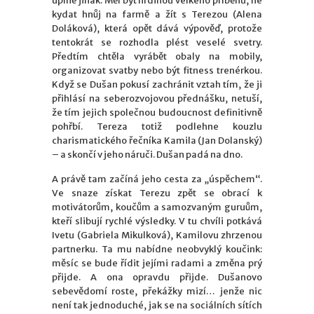
úplně jinak. Měl být hrdinou velkého příběhu, ne
kydat hnůj na farmě a žít s Terezou (Alena
Doláková), která opět dává výpověď, protože
tentokrát se rozhodla plést veselé svetry.
Předtím chtěla vyrábět obaly na mobily,
organizovat svatby nebo být fitness trenérkou.
Když se Dušan pokusí zachránit vztah tím, že ji
přihlásí na seberozvojovou přednášku, netuší,
že tím jejich společnou budoucnost definitivně
pohřbí. Tereza totiž podlehne kouzlu
charismatického řečníka Kamila (Jan Dolanský)
– a skončí v jeho náruči. Dušan padá na dno.
A právě tam začíná jeho cesta za „úspěchem“.
Ve snaze získat Terezu zpět se obrací k
motivátorům, koučům a samozvaným guruům,
kteří slibují rychlé výsledky. V tu chvíli potkává
Ivetu (Gabriela Mikulková), Kamilovu zhrzenou
partnerku. Ta mu nabídne neobvyklý koučink:
měsíc se bude řídit jejími radami a změna prý
přijde. A ona opravdu přijde. Dušanovo
sebevědomí roste, překážky mizí… jenže nic
není tak jednoduché, jak se na sociálních sítích