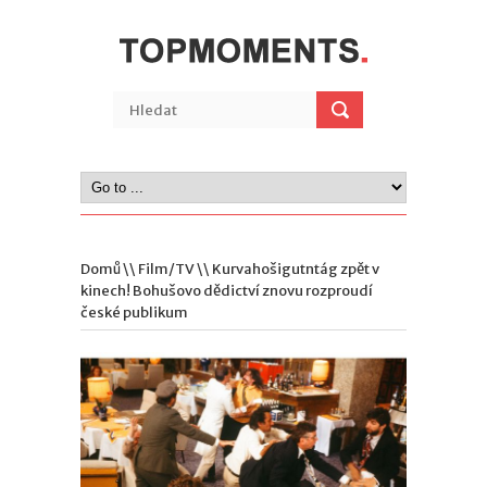
Domů
\\
Film/TV
\\ Kurvahošigutntág zpět v
kinech! Bohušovo dědictví znovu rozproudí
české publikum