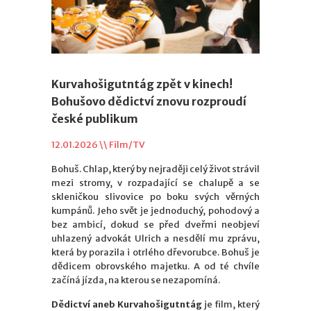
Kurvahošigutntág zpět v kinech!
Bohušovo dědictví znovu rozproudí
české publikum
12.01.2026 \\
Film/TV
Bohuš. Chlap, který by nejraději celý život strávil
mezi stromy, v rozpadající se chalupě a se
skleničkou slivovice po boku svých věrných
kumpánů. Jeho svět je jednoduchý, pohodový a
bez ambicí, dokud se před dveřmi neobjeví
uhlazený advokát Ulrich a nesdělí mu zprávu,
která by porazila i otrlého dřevorubce. Bohuš je
dědicem obrovského majetku. A od té chvíle
začíná jízda, na kterou se nezapomíná.
Dědictví aneb Kurvahošigutntág
je film, který