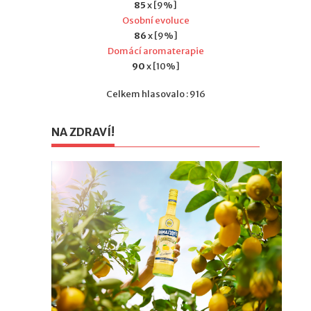
85
x [9%]
Osobní evoluce
86
x [9%]
Domácí aromaterapie
90
x [10%]
Celkem hlasovalo : 916
NA ZDRAVÍ!