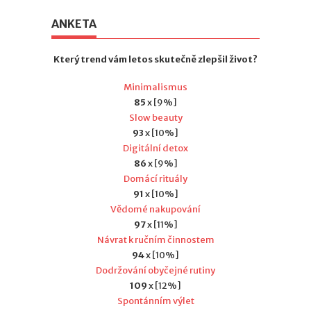
ANKETA
Který trend vám letos skutečně zlepšil život?
Minimalismus
85
x [9%]
Slow beauty
93
x [10%]
Digitální detox
86
x [9%]
Domácí rituály
91
x [10%]
Vědomé nakupování
97
x [11%]
Návrat k ručním činnostem
94
x [10%]
Dodržování obyčejné rutiny
109
x [12%]
Spontánním výlet