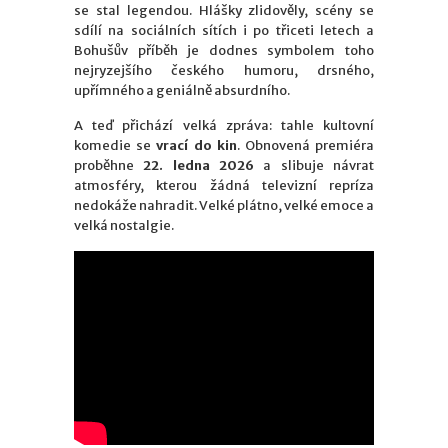
se stal legendou. Hlášky zlidověly, scény se
sdílí na sociálních sítích i po třiceti letech a
Bohušův příběh je dodnes symbolem toho
nejryzejšího českého humoru, drsného,
upřímného a geniálně absurdního.
A teď přichází velká zpráva: tahle kultovní
komedie se
vrací do kin
. Obnovená premiéra
proběhne
22. ledna 2026
a slibuje návrat
atmosféry, kterou žádná televizní repríza
nedokáže nahradit. Velké plátno, velké emoce a
velká nostalgie.