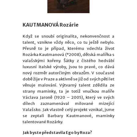
KAUTMANOVÁ Rozárie
Když se snoubí originalita, nekonvenčnost a
talent, vznikne vždy něco, co tu ještě nebylo.
Přesně to je případ, kterému vdechla život
Rozárka Kautmanová (*2008), dětská malířka s
valašskými kořeny. Šátky z čistého hedvábí
luxusní italské výroby, jsou to pravé, co dává
nový rozměr autorčiným obrazům. V současné
době žije v Praze a aktivně se již od svých pěti let
věnuje malování. Výtvarný talent zdědila ze
strany maminky, ta je totiž vnučkou malíře
Václava Jaroně (1920 – 2005), který ve svých
dílech zaznamenával milované mizející
Valašsko. Jak vlastně celý projekt vznikal, jsme
se zeptali Barbary Kautmanové, maminky
talentované Rozárky.
Jak byste představila Ego by Roza?