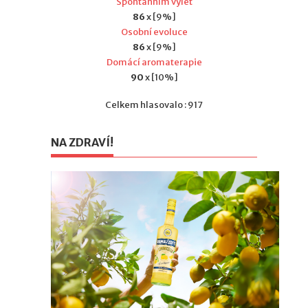
Spontánním výlet
86
x [9%]
Osobní evoluce
86
x [9%]
Domácí aromaterapie
90
x [10%]
Celkem hlasovalo : 917
NA ZDRAVÍ!