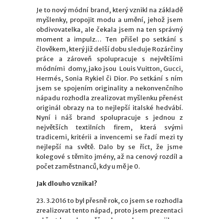
Je to nový módní brand, který vznikl na základě
myšlenky, propojit modu a umění, jehož jsem
obdivovatelka, ale čekala jsem na ten správný
moment a impulz… Ten přišel po setkání s
člověkem, který již delší dobu sleduje Rozárčiny
práce a zároveň spolupracuje s největšími
módními domy, jako jsou Louis Vuitton, Gucci,
Hermés, Sonia Rykiel či Dior. Po setkání s ním
jsem se spojením originality a nekonvenčního
nápadu rozhodla zrealizovat myšlenku přenést
originál obrazy na to nejlepší italské hedvábí.
Nyní i náš brand spolupracuje s jednou z
největších textilních firem, která svými
tradicemi, kritérii a invencemi se řadí mezi ty
nejlepší na světě. Dalo by se říct, že jsme
kolegové s těmito jmény, až na cenový rozdíl a
počet zaměstnanců, kdy u mě je 0.
Jak dlouho vznikal?
23. 3.2016 to byl přesně rok, co jsem se rozhodla
zrealizovat tento nápad, proto jsem prezentaci