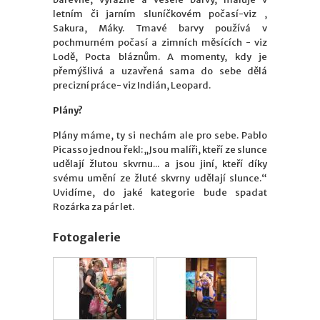
letním či jarním sluníčkovém počasí-viz ,
Sakura, Máky. Tmavé barvy používá v
pochmurném počasí a zimních měsících - viz
Lodě, Pocta bláznům. A momenty, kdy je
přemýšlivá a uzavřená sama do sebe dělá
precizní práce- viz Indián, Leopard.
Plány?
Plány máme, ty si nechám ale pro sebe. Pablo
Picasso jednou řekl: „Jsou malíři, kteří ze slunce
udělají žlutou skvrnu... a jsou jiní, kteří díky
svému umění ze žluté skvrny udělají slunce.“
Uvidíme, do jaké kategorie bude spadat
Rozárka za pár let.
Fotogalerie