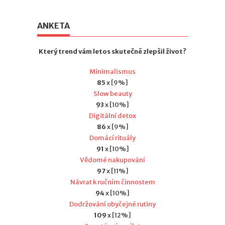
ANKETA
Který trend vám letos skutečně zlepšil život?
Minimalismus
85
x [9%]
Slow beauty
93
x [10%]
Digitální detox
86
x [9%]
Domácí rituály
91
x [10%]
Vědomé nakupování
97
x [11%]
Návrat k ručním činnostem
94
x [10%]
Dodržování obyčejné rutiny
109
x [12%]