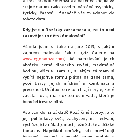
a křest brandu směřovala a nakonec spojila ve
stejné datum. Bylo to velmi náročné psychicky,
fyzicky, časově i finančně vše zvládnout do
tohoto data.
Kdy jste u Rozárky zaznamenala, že to není
takové jen to dětské malování?
Všimla jsem si toho na jaře 2015, s jakým
zájmem malovala Sakuru (viz Galerie na
www.egobyroza.com
). Ač namalování jejích
obrázku nemá dlouhého trvání, maximálně
hodinu, všimla jsem si, s jakým zájmem si
vybírá nejdříve formu plátna na dané téma,
poté barvy, jejich míchání a kombinaci a
preciznost. Určitou roli v tom hrají i brýle, které
začala nosit, má složitou oční vadu, která je
bohužel ireverzibilní.
Vše vzniklo na základě Rozárčiné tvorby. Je to
její pohádkový svět, zachycený na hedvábí,
vycházející z nálad, emocí, něžné duše a dětské
fantazie. Například obrázky, kde převládají
barevné, výrazné a veselé barvy, maluje v