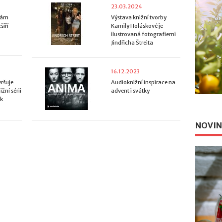
23.03.2024
 vám
Výstava knižní tvorby
šíří
Kamily Holáskové je
ilustrovaná fotografiemi
Jindřicha Štreita
16.12.2023
vršuje
Audioknižní inspirace na
žní sérii
advent i svátky
ek
NOVIN