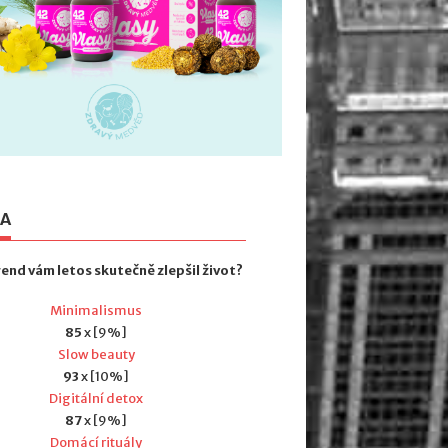
TA
rend vám letos skutečně zlepšil život?
Minimalismus
85
x [9%]
Slow beauty
93
x [10%]
Digitální detox
87
x [9%]
Domácí rituály