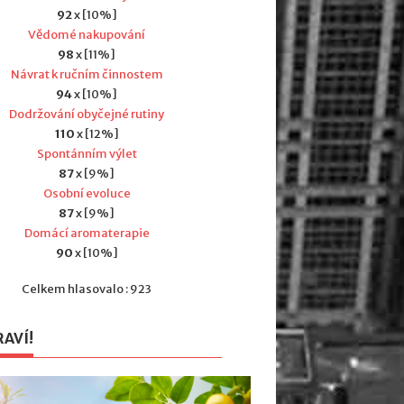
92
x [10%]
Vědomé nakupování
98
x [11%]
Návrat k ručním činnostem
94
x [10%]
Dodržování obyčejné rutiny
110
x [12%]
Spontánním výlet
87
x [9%]
Osobní evoluce
87
x [9%]
Domácí aromaterapie
90
x [10%]
Celkem hlasovalo : 923
RAVÍ!