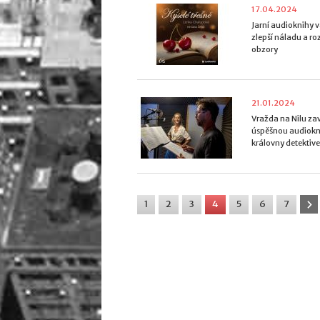
17.04.2024
Jarní audioknihy
zlepší náladu a roz
obzory
21.01.2024
Vražda na Nilu za
úspěšnou audiokni
královny detektiv
1
2
3
4
5
6
7