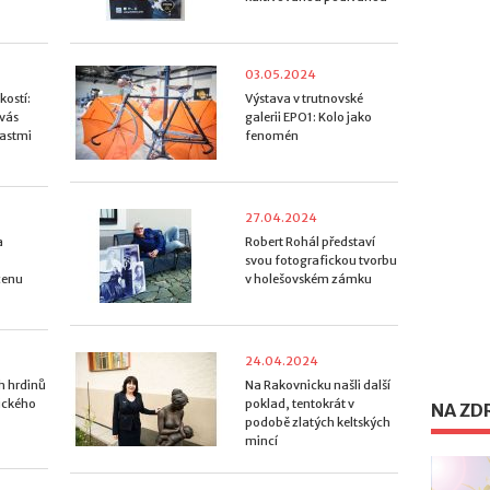
03.05.2024
ostí:
Výstava v trutnovské
 vás
galerii EPO1: Kolo jako
lastmi
fenomén
27.04.2024
a
Robert Rohál představí
svou fotografickou tvorbu
cenu
v holešovském zámku
24.04.2024
h hrdinů
Na Rakovnicku našli další
tického
poklad, tentokrát v
NA ZD
podobě zlatých keltských
mincí