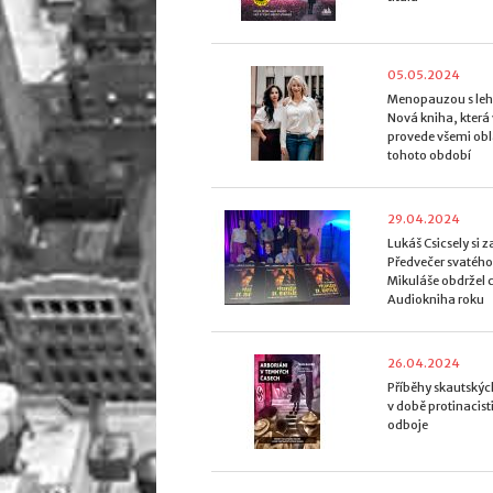
05.05.2024
Menopauzou s lehk
Nová kniha, která
provede všemi ob
tohoto období
29.04.2024
Lukáš Csicsely si z
Předvečer svatého
Mikuláše obdržel 
Audiokniha roku
26.04.2024
Příběhy skautskýc
v době protinacis
odboje