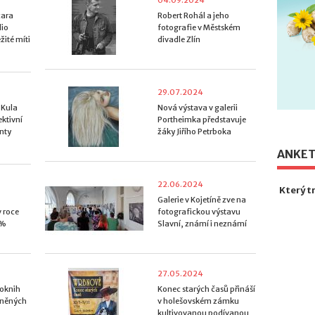
04.09.2024
cara
Robert Rohál a jeho
dio
fotografie v Městském
žité míti
divadle Zlín
29.07.2024
 Kula
Nová výstava v galerii
ektivní
Portheimka představuje
nty
žáky Jiřího Petrboka
ANKE
22.06.2024
Který t
Galerie v Kojetíně zve na
 roce
fotografickou výstavu
 %
Slavní, známí i neznámí
27.05.2024
ioknih
Konec starých časů přináší
evněných
v holešovském zámku
kultivovanou podívanou