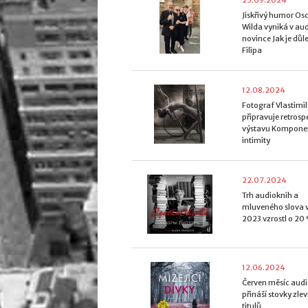
25.09.2024
Jiskřivý humor Os
Wilda vyniká v au
novince Jak je důle
Filipa
12.08.2024
Fotograf Vlastimil
připravuje retrosp
výstavu Kompone
intimity
22.07.2024
Trh audioknih a
mluveného slova v
2023 vzrostl o 20
12.06.2024
Červen měsíc aud
přináší stovky zl
titulů