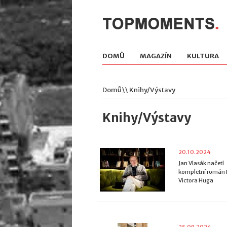
DOMŮ
MAGAZÍN
KULTURA
Domů
\\ Knihy/Výstavy
Knihy/Výstavy
20.10.2024
Jan Vlasák načetl
kompletní román 
Victora Huga