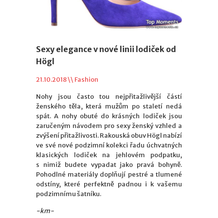
Sexy elegance v nové linii lodiček od
Högl
21.10.2018 \\
Fashion
Nohy jsou často tou nejpřitažlivější částí
ženského těla, která mužům po staletí nedá
spát. A nohy obuté do krásných lodiček jsou
zaručeným návodem pro sexy ženský vzhled a
zvýšení přitažlivosti. Rakouská obuv Högl nabízí
ve své nové podzimní kolekci řadu úchvatných
klasických lodiček na jehlovém podpatku,
s nimiž budete vypadat jako pravá bohyně.
Pohodlné materiály doplňují pestré a tlumené
odstíny, které perfektně padnou i k vašemu
podzimnímu šatníku.
-km-