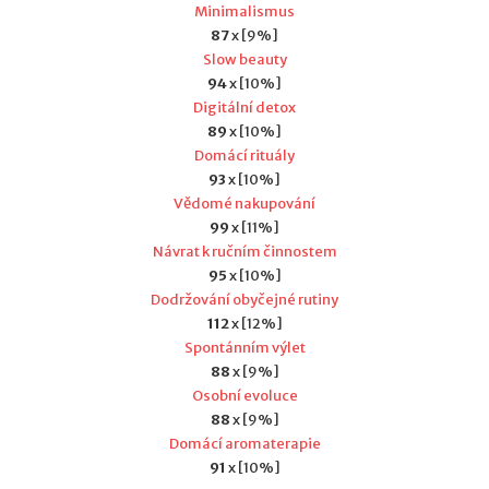
Minimalismus
87
x [9%]
Slow beauty
94
x [10%]
Digitální detox
89
x [10%]
Domácí rituály
93
x [10%]
Vědomé nakupování
99
x [11%]
Návrat k ručním činnostem
95
x [10%]
Dodržování obyčejné rutiny
112
x [12%]
Spontánním výlet
88
x [9%]
Osobní evoluce
88
x [9%]
Domácí aromaterapie
91
x [10%]