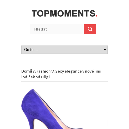
Domů
\\
Fashion
\\ Sexy elegance v nové linii
lodiček od Högl