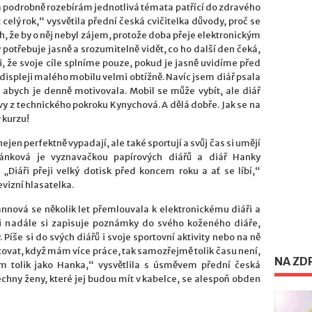
 a podrobně rozebírám jednotlivá témata patřící do zdravého
celý rok,“ vysvětila přední česká cvičitelka důvody, proč se
h, že by o něj nebyl zájem, protože doba přeje elektronickým
 potřebuje jasně a srozumitelně vidět, co ho další den čeká,
si, že svoje cíle splníme pouze, pokud je jasně uvidíme před
 displeji malého mobilu velmi obtížně. Navíc jsem diář psala
 abych je denně motivovala. Mobil se může vybít, ale diář
vy z technického pokroku Kynychová. A dělá dobře. Jak se na
 kurzu!
ejen perfektně vypadají, ale také sportují a svůj čas si umějí
ánková je vyznavačkou papírových diářů a diář Hanky
„Diáři přeji velký dotisk před koncem roku a ať se líbí,“
vizní hlasatelka.
nnová se několik let přemlouvala k elektronickému diáři a
e i nadále si zapisuje poznámky do svého koženého diáře,
. Píše si do svých diářů i svoje sportovní aktivity nebo na ně
tovat, když mám více práce, tak samozřejmě tolik času není,
NA ZD
ím tolik jako Hanka,“ vysvětlila s úsměvem přední česká
echny ženy, které jej budou mít v kabelce, se alespoň obden