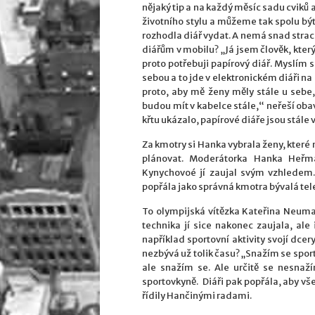
nějaký tip a na každý měsíc sadu cviků
životního stylu a můžeme tak spolu být 
rozhodla diář vydat. A nemá snad strac
diářům v mobilu? „Já jsem člověk, který
proto potřebuji papírový diář. Myslím 
sebou a to jde v elektronickém diáři na
proto, aby mě ženy měly stále u sebe,
budou mít v kabelce stále,“ neřeší oba
křtu ukázalo, papírové diáře jsou stále v
Za kmotry si Hanka vybrala ženy, které n
plánovat. Moderátorka Hanka Heřm
Kynychovoé jí zaujal svým vzhledem. 
popřála jako správná kmotra bývalá tele
To olympijská vítězka Kateřina Neuma
technika jí sice nakonec zaujala, al
například sportovní aktivity svojí dcery
nezbývá už tolik času? „Snažím se spor
ale snažím se. Ale určitě se nesnaž
sportovkyně. Diáři pak popřála, aby vš
řídily Hančinými radami.