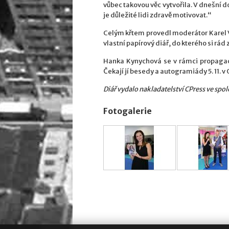
vůbec takovou věc vytvořila. V dnešní do
je důležité lidi zdravě motivovat.“
Celým křtem provedl moderátor Karel Vo
vlastní papírový diář, do kterého si rád 
Hanka Kynychová se v rámci propagace
Čekají jí besedy a autogramiády 5. 11. v O
Diář vydalo nakladatelství CPress ve spo
Fotogalerie