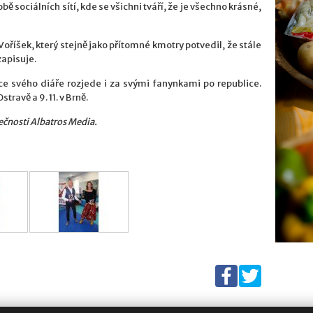
bě sociálních sítí, kde se všichni tváří, že je všechno krásné,
říšek, který stejně jako přítomné kmotry potvedil, že stále
zapisuje.
 svého diáře rozjede i za svými fanynkami po republice.
stravě a 9. 11. v Brně.
lečnosti Albatros Media.