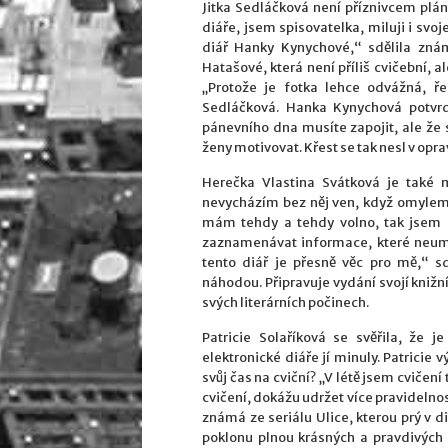
Jitka Sedláčková není příznivcem pláno
diáře, jsem spisovatelka, miluji i svoj
diář Hanky Kynychové,“ sdělila znám
Hatašové, která není příliš cvičební, a
„Protože je fotka lehce odvážná, ře
Sedláčková. Hanka Kynychová potvrd
pánevního dna musíte zapojit, ale že 
ženy motivovat. Křest se tak nesl v op
Herečka Vlastina Svátková je také m
nevycházím bez něj ven, když omylem
mám tehdy a tehdy volno, tak jsem 
zaznamenávat informace, které neumí
tento diář je přesně věc pro mě,“ s
náhodou. Připravuje vydání svojí knižní
svých literárních počinech.
Patricie Solaříková se svěřila, že j
elektronické diáře jí minuly. Patricie 
svůj čas na cviční? „V létě jsem cvičení
cvičení, dokážu udržet více pravidelnos
známá ze seriálu Ulice, kterou prý v d
poklonu plnou krásných a pravdivých 