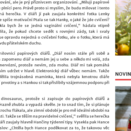
vání, ale je prý příznivcem organizování. „Miluji papírové
e plnící pero. Právě proto si myslím, že budu milovat i tento
á herečka. V diáři jí pak zaujala konkrétní fotka Lenky
le spíše motivační Ptala se tak Hanky, o jaké že jde cvičení?
kla bych že se jedná vaginální cvičení,“ hádala vtipně
ila, že pokud chcete sedět s rovnými zády, tak i svaly
se opravdu nejedná o cvičební fotku, ale o fotku, která má
ravdu přátelském duchu.
ilovnicí papírových diářů. „Diář nosím stále při sobě a
 zapomenu diář a nemám jej u sebe a někdo mi volá, zda
nervózní, protože nevím, zda mohu. Diář mi tak pomáhá
m udržet v hlavě. Elektronický diář vůbec nemám. Takže
NOVIN
dělila trojnásobná maminka, která nebyla kmotrou diáře
 prvotiny a s Hankou si tak přislíbily vzájemnou podporu při
e dinosaurus, protože si zapisuje do papírových diářů a
výrazně zhubla a vypadá skvěle. Je to snad tím, že si plánuje
 trochu flákala, ale zimní období je pro mě ideální období na
ti. Takže se těším na pravidelné cvičení,“ svěřila se herečka
iáři zaujaly hlavně Hančiny týdenní tipy. Vysekla pak Hance
slov: „Chtěla bych Hance poděkovat za to, že takovou věc