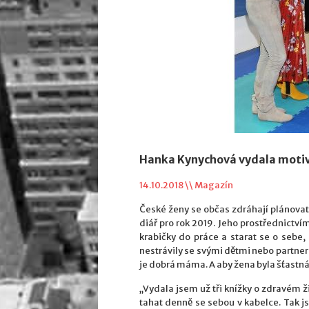
Hanka Kynychová vydala motiva
14.10.2018 \\
Magazín
České ženy se občas zdráhají plánovat 
diář pro rok 2019. Jeho prostřednictvím 
krabičky do práce a starat se o sebe, a
nestrávily se svými dětmi nebo partne
je dobrá máma. A aby žena byla šťastná
„Vydala jsem už tři knížky o zdravém ži
tahat denně se sebou v kabelce. Tak j