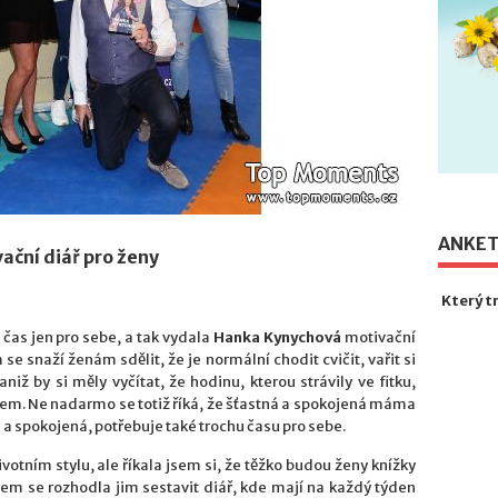
ANKE
ční diář pro ženy
Který t
čas jen pro sebe, a tak vydala
Hanka Kynychová
motivační
se snaží ženám sdělit, že je normální chodit cvičit, vařit si
niž by si měly vyčítat, že hodinu, kterou strávily ve fitku,
rem. Ne nadarmo se totiž říká, že šťastná a spokojená máma
 a spokojená, potřebuje také trochu času pro sebe.
votním stylu, ale říkala jsem si, že těžko budou ženy knížky
sem se rozhodla jim sestavit diář, kde mají na každý týden