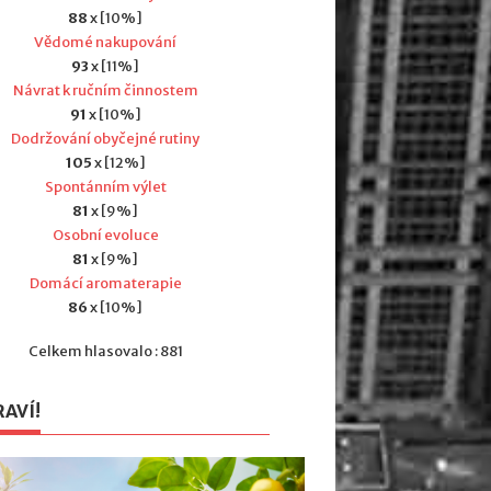
88
x [10%]
Vědomé nakupování
93
x [11%]
Návrat k ručním činnostem
91
x [10%]
Dodržování obyčejné rutiny
105
x [12%]
Spontánním výlet
81
x [9%]
Osobní evoluce
81
x [9%]
Domácí aromaterapie
86
x [10%]
Celkem hlasovalo : 881
RAVÍ!