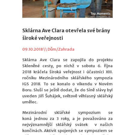
Sklárna Ave Clara otevřela své brány
široké veřejnosti
09.10.2018 \\
Dům/Zahrada
Sklárna Ave Clara se zapojila do projektu
Skleněné cesty, po nichž v sobotu 6. října
2018 kráčela široká veřejnost i účastníci XIII.
ročníku Mezinárodního sklářského sympozia
IGS 2018. To se konalo o víkendu v Novém
Boru. Sluší se ještě dodat, že do Síně slávy byl
uveden Jiří Šuhájek, světově věhlasný sklářský
umělec.
Mezinárodní sklářské sympozium se
koná jednou za 3 roky, a je považováno za
nejvýznamnější sklářský svátek v našich
končinách. Aktivit spojených se sympoziem se