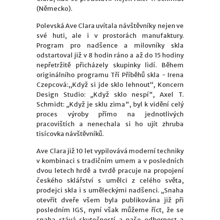
(Německo).
Polevská Ave Clara uvítala návštěvníky nejen ve
své huti, ale i v prostorách manufaktury.
Program pro nadšence a milovníky skla
odstartoval již v 8 hodin ráno a až do 15 hodiny
nepřetržitě přicházely skupinky lidí. Během
originálního programu Tří Příběhů skla - Irena
Czepcová:,,Když si jde sklo lehnout“, Koncern
Design Studio: „Když sklo nespí", Axel T.
Schmidt: „Když je sklu zima", byl k vidění celý
proces výroby přímo na jednotlivých
pracovištích a nenechala si ho ujít zhruba
tisícovka návštěvníků.
Ave Clara již 10 let vypilovává moderní techniky
v kombinaci s tradičním umem a v posledních
dvou letech hrdě a tvrdě pracuje na propojení
českého sklářství s umělci z celého světa,
prodejci skla i s uměleckými nadšenci. „Snaha
otevřít dveře všem byla publikována již při
posledním IGS, nyní však můžeme říct, že se
snaha stává skutečností a naše odbornost a