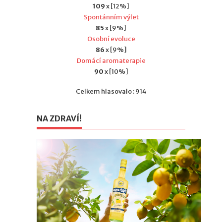
109
x [12%]
Spontánním výlet
85
x [9%]
Osobní evoluce
86
x [9%]
Domácí aromaterapie
90
x [10%]
Celkem hlasovalo : 914
NA ZDRAVÍ!