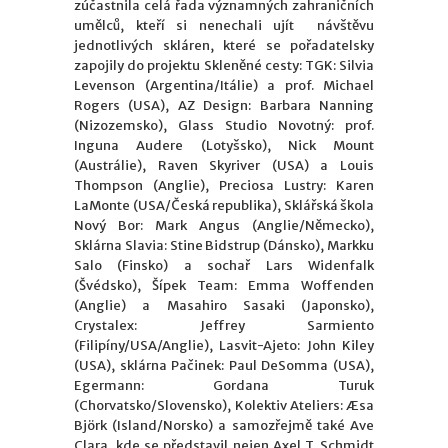
zúčastnila celá řada významných zahraničních
umělců, kteří si nenechali ujít návštěvu
jednotlivých skláren, které se pořadatelsky
zapojily do projektu Skleněné cesty: TGK: Silvia
Levenson (Argentina/Itálie) a prof. Michael
Rogers (USA), AZ Design: Barbara Nanning
(Nizozemsko), Glass Studio Novotný: prof.
Inguna Audere (Lotyšsko), Nick Mount
(Austrálie), Raven Skyriver (USA) a Louis
Thompson (Anglie), Preciosa Lustry: Karen
LaMonte (USA/Česká republika), Sklářská škola
Nový Bor: Mark Angus (Anglie/Německo),
Sklárna Slavia: Stine Bidstrup (Dánsko), Markku
Salo (Finsko) a sochař Lars Widenfalk
(Švédsko), Šípek Team: Emma Woffenden
(Anglie) a Masahiro Sasaki (Japonsko),
Crystalex: Jeffrey Sarmiento
(Filipíny/USA/Anglie), Lasvit-Ajeto: John Kiley
(USA), sklárna Pačinek: Paul DeSomma (USA),
Egermann: Gordana Turuk
(Chorvatsko/Slovensko), Kolektiv Ateliers: Æsa
Björk (Island/Norsko) a samozřejmě také Ave
Clara, kde se představil nejen Axel T. Schmidt