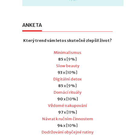
ANKETA
Který trend vám letos skutečně zlepšil život?
Minimalismus
85
x [9%]
Slow beauty
93
x [10%]
Digitální detox
85
x [9%]
Domácí rituály
90
x [10%]
Vědomé nakupování
97
x [11%]
Návrat k ručním činnostem
94
x [10%]
Dodržování obyčejné rutiny