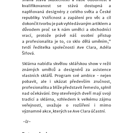
kvalifikovanost se stává dostupná a
naplňovaná designéry z celého světa a České
republiky. Vstřícnost a zapálení pro věc a cíl
dokončit tvorbu je pak vyhledávaným artiklem a
důvodem proč se k nám umělci a obchodníci
vrací, protože právě náš osobní přístup
a profesionalita je to, co sklo dělá uměním,“
tvrdí ředitelka společnosti Ave Clara, Adéla
Šifová.
Sklárna nabídla skvělou sklářskou show v režii
známých umělců a designérů za asistence
vlastních sklářů. Program své ambice - nejen
pobavit, ale i ukázat především zručnost,
profesionalitu a blíže představit řemeslo, splnil
nad očekávání. Dny otevřených dveří mají svoji
tradicí a sklárna, vzhledem k velkému zájmu
veřejnosti, uvažuje o rozšíření i mimo
významné akce, kterých se Ave Clara účastní.
-lz-