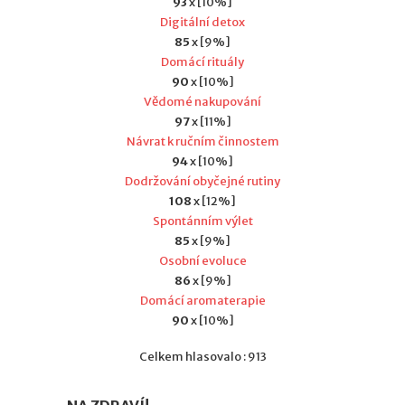
93
x [10%]
Digitální detox
85
x [9%]
Domácí rituály
90
x [10%]
Vědomé nakupování
97
x [11%]
Návrat k ručním činnostem
94
x [10%]
Dodržování obyčejné rutiny
108
x [12%]
Spontánním výlet
85
x [9%]
Osobní evoluce
86
x [9%]
Domácí aromaterapie
90
x [10%]
Celkem hlasovalo : 913