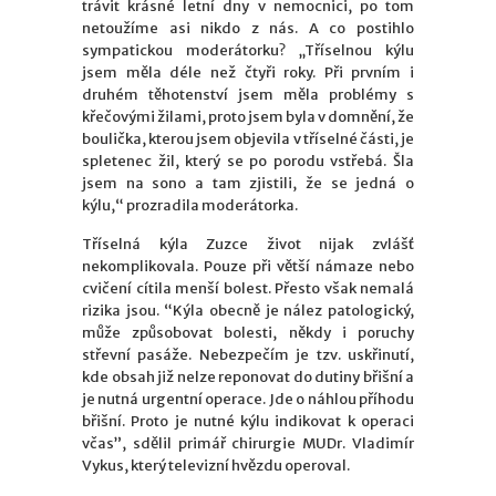
trávit krásné letní dny v nemocnici, po tom
netoužíme asi nikdo z nás. A co postihlo
sympatickou moderátorku? „Tříselnou kýlu
jsem měla déle než čtyři roky. Při prvním i
druhém těhotenství jsem měla problémy s
křečovými žilami, proto jsem byla v domnění, že
boulička, kterou jsem objevila v tříselné části, je
spletenec žil, který se po porodu vstřebá. Šla
jsem na sono a tam zjistili, že se jedná o
kýlu,“ prozradila moderátorka.
Tříselná kýla Zuzce život nijak zvlášť
nekomplikovala. Pouze při větší námaze nebo
cvičení cítila menší bolest. Přesto však nemalá
rizika jsou. “Kýla obecně je nález patologický,
může způsobovat bolesti, někdy i poruchy
střevní pasáže. Nebezpečím je tzv. uskřinutí,
kde obsah již nelze reponovat do dutiny břišní a
je nutná urgentní operace. Jde o náhlou příhodu
břišní. Proto je nutné kýlu indikovat k operaci
včas”, sdělil primář chirurgie MUDr. Vladimír
Vykus, který televizní hvězdu operoval.