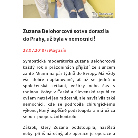
Zuzana Belohorcová sotva dorazila
do Prahy, už byla v nemocnici!
28.07.2018 \\
Magazín
Sympatická moderátorka Zuzana Belohorcová
každý rok o prázdninách přijíždí ze sluncem
zalité Miami na pár týdnů do Evropy. Má vždy
vše dobře naplánované, ať už se jedná o
společenská setkání, večírky nebo čas s
rodinou. Pobyt v České a Slovenské republice
ovšem netráví jen radostně, ale navštívila také
nemocnici, kde se podrobila chirurgickému
výkonu, který úspěšně podstoupila a má už za
sebou i pooperační kontrolu.
Zákrok, který Zuzana podstoupila, naštěstí
nebyl příliš náročný, ale operace je operace a