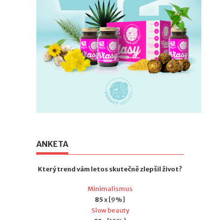
ANKETA
Který trend vám letos skutečně zlepšil život?
Minimalismus
85
x [9%]
Slow beauty