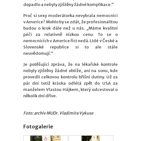
dopadlo a nebyly zjištěny žádné komplikace.“
Proč si sexy moderátorka nevybrala nemocnici
v Americe? Mohlo by se zdát, že profesionalitou
budou o krok dále než u nás. „Máme kvalitní
péči za relativně nízkou cenu. To se o
nemocnicích v Americe říct nedá. Lidé v České a
Slovenské republice si to ale stále
neuvědomují.“
Je potěšující zpráva, že na lékařské kontrole
nebyly zjištěny žádné obtíže, ani na sonu, kde
provedli celkovou kontrolu břišní dutiny. Už za
pár dní totiž kráska odlétá zpět do USA za
manželem Vlastou Hájkem, který odcestoval o
několik dní dříve.
Foto: archiv MUDr. Vladimíra Vykuse
Fotogalerie