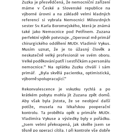
Zuzka je přesvědčená, že nemocniční zařízení
máme v České a Slovenské republice na
výborné úrovni a na základě velmi kladných
referencí si vybrala Nemocnici Milosrdných
sester Sv. Karla Boromejského, která je známá
také jako Nemocnice pod Petřínem. Zuzana
perfektní výběr potvrzuje. „Operoval mě primář
chirurgického oddělení MUDr. Vladimír Vykus.
Musím uznat, že je to úžasný člověk a
neskutečně velký profesionál ve svém oboru.
Velké poděkování patří i sestřičkám a personálu
nemocnice.“ Na oplátku Zuzku chválí i sám
primář. „Byla skvělá pacientka, optimistická,
výborně spolupracující.”
Rekonvalescence je vskutku rychlá a po
krátkém pobytu mohla jít Zuzana zpět domů.
Aby však byla jistota, že se neobjeví další
potíže, musela na lékařskou pooperační
kontrolu. Ta proběhla opět u primáře MUDr.
Vladimíra Vykuse a výsledky byly v pořádku.
„Jsem velmi překvapená, jak skvěle jsem se
těsně po operaci cítila. I při kontrole vše dobře