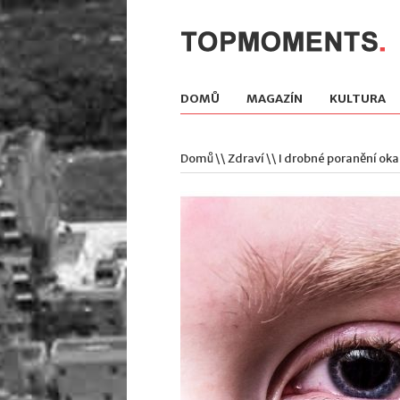
DOMŮ
MAGAZÍN
KULTURA
Domů
\\
Zdraví
\\ I drobné poranění ok