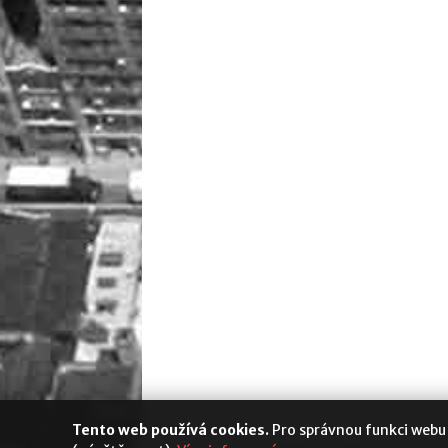
Tento web používá cookies.
Pro správnou funkci webu
Media Populus
|
Cookies
|
Nastavení s