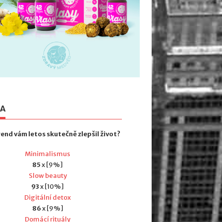
TA
rend vám letos skutečně zlepšil život?
Minimalismus
85
x [9%]
Slow beauty
93
x [10%]
Digitální detox
86
x [9%]
Domácí rituály