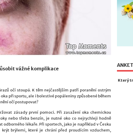
ANKE
působit vážné komplikace
Který t
razů očí stoupá. K těm nejčastějším patří poranění ostrým
oka při sportu, ale i bolestivé popáleniny způsobené během
anění očí postupovat?
držovat zásady první pomoci
.
Při zasažení oka chemickou
ztoky nebo třeba benzín, je nutné oko co nejrychleji hodně
t odborného lékaře. Při sportech, jako je například v Česku
či krýt brýlemi, které je chrání před proudícím vzduchem,