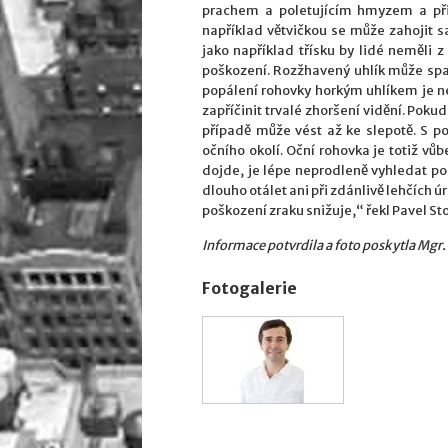
prachem a poletujícím hmyzem a při 
například větvičkou se může zahojit 
jako například třísku by lidé neměli z
poškození. Rozžhavený uhlík může spad
popálení rohovky horkým uhlíkem je ne
zapříčinit trvalé zhoršení vidění. Poku
případě může vést až ke slepotě. S 
očního okolí. Oční rohovka je totiž vůb
dojde, je lépe neprodleně vyhledat po
dlouho otálet ani při zdánlivě lehčích úr
poškození zraku snižuje,“ řekl Pavel St
Informace potvrdila a foto poskytla Mgr.
Fotogalerie