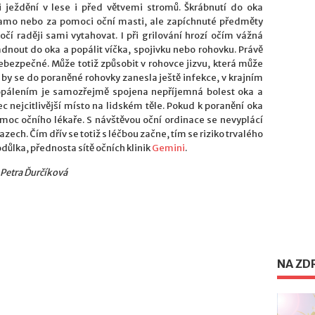
ježdění v lese i před větvemi stromů. Škrábnutí do oka
samo nebo za pomoci oční masti, ale zapíchnuté předměty
 očí raději sami vytahovat. I při grilování hrozí očím vážná
nout do oka a popálit víčka, spojivku nebo rohovku. Právě
bezpečné. Může totiž způsobit v rohovce jizvu, která může
d by se do poraněné rohovky zanesla ještě infekce, v krajním
popálením je samozřejmě spojena nepříjemná bolest oka a
ec nejcitlivější místo na lidském těle. Pokud k poranění oka
moc očního lékaře. S návštěvou oční ordinace se nevyplácí
azech. Čím dřív se totiž s léčbou začne, tím se riziko trvalého
odůlka, přednosta sítě očních klinik
Gemini
.
 Petra Ďurčíková
NA ZD