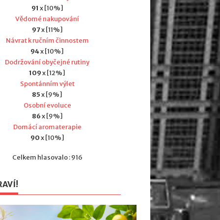
91
x [10%]
Vědomé nakupování
97
x [11%]
Návrat k ručním činnostem
94
x [10%]
Dodržování obyčejné rutiny
109
x [12%]
Spontánním výlet
85
x [9%]
Osobní evoluce
86
x [9%]
Domácí aromaterapie
90
x [10%]
Celkem hlasovalo : 916
RAVÍ!