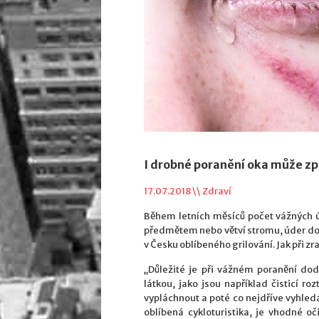
I drobné poranění oka může z
17.07.2018 \\
Zdraví
Během letních měsíců počet vážných ú
předmětem nebo větví stromu, úder do 
v Česku oblíbeného grilování. Jak při zr
„Důležité je při vážném poranění do
látkou, jako jsou například čisticí ro
vypláchnout a poté co nejdříve vyhleda
oblíbená cykloturistika, je vhodné o