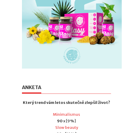
ANKETA
Který trend vám letos skutečně zlepšil život?
Minimalismus
90
x [9%]
Slow beauty