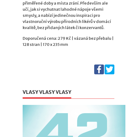
přiměřené doby a místa zrání. Především ale
učí, jak si vychutnat lahodné nápoje všemi
smysly, a nabízí jedinečnou inspiraci pro
vlastnoruční výrobu přírodních likérů v domácí
kvalitě, bez přidaných látek či konzervantů.
Doporučená cena: 279 Kč | vázaná bez přebalu |
128 stran | 170 x 235 mm
VLASY VLASY VLASY