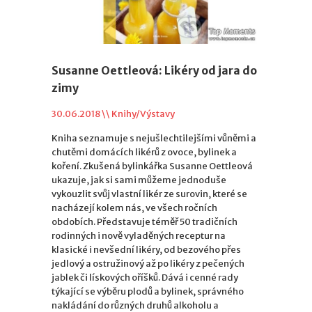
Susanne Oettleová: Likéry od jara do
zimy
30.06.2018 \\
Knihy/Výstavy
Kniha seznamuje s nejušlechtilejšími vůněmi a
chutěmi domácích likérů z ovoce, bylinek a
koření. Zkušená bylinkářka Susanne Oettleová
ukazuje, jak si sami můžeme jednoduše
vykouzlit svůj vlastní likér ze surovin, které se
nacházejí kolem nás, ve všech ročních
obdobích. Představuje téměř 50 tradičních
rodinných i nově vyladěných receptur na
klasické i nevšední likéry, od bezového přes
jedlový a ostružinový až po likéry z pečených
jablek či lískových oříšků. Dává i cenné rady
týkající se výběru plodů a bylinek, správného
nakládání do různých druhů alkoholu a