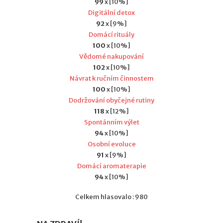
99
x [10%]
Digitální detox
92
x [9%]
Domácí rituály
100
x [10%]
Vědomé nakupování
102
x [10%]
Návrat k ručním činnostem
100
x [10%]
Dodržování obyčejné rutiny
118
x [12%]
Spontánním výlet
94
x [10%]
Osobní evoluce
91
x [9%]
Domácí aromaterapie
94
x [10%]
Celkem hlasovalo : 980