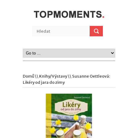
Domů
\\
Knihy/Výstavy
\\ Susanne Oettleová:
Likéry od jara do zimy