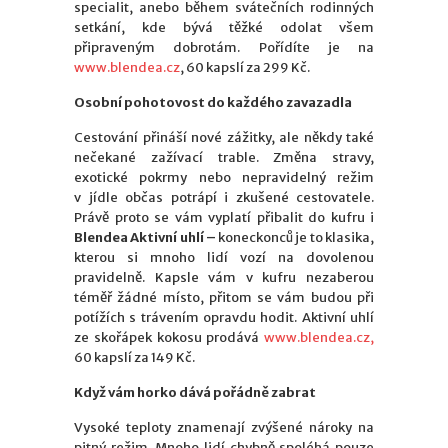
specialit, anebo během svátečních rodinných
setkání, kde bývá těžké odolat všem
připraveným dobrotám. Pořídíte je na
www.blendea.cz
, 60 kapslí za 299 Kč.
Osobní pohotovost do každého zavazadla
Cestování přináší nové zážitky, ale někdy také
nečekané zažívací trable. Změna stravy,
exotické pokrmy nebo nepravidelný režim
v jídle občas potrápí i zkušené cestovatele.
Právě proto se vám vyplatí přibalit do kufru i
Blendea Aktivní uhlí –
koneckonců je to klasika,
kterou si mnoho lidí vozí na dovolenou
pravidelně. Kapsle vám v kufru nezaberou
téměř žádné místo, přitom se vám budou při
potížích s trávením opravdu hodit. Aktivní uhlí
ze skořápek kokosu prodává
www.blendea.cz,
60 kapslí za 149 Kč.
Když vám horko dává pořádně zabrat
Vysoké teploty znamenají zvýšené nároky na
pitný režim. Mnoho lidí chybně spoléhá pouze