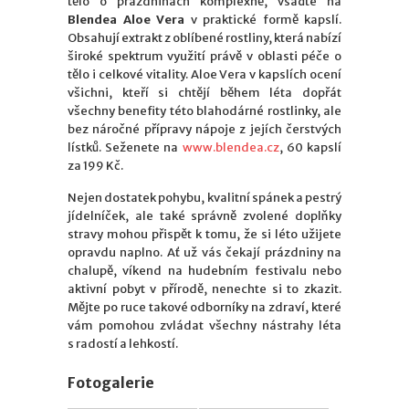
tělo o prázdninách komplexně, vsaďte na
Blendea Aloe Vera
v praktické formě kapslí.
Obsahují extrakt z oblíbené rostliny, která nabízí
široké spektrum využití právě v oblasti péče o
tělo i celkové vitality. Aloe Vera v kapslích ocení
všichni, kteří si chtějí během léta dopřát
všechny benefity této blahodárné rostlinky, ale
bez náročné přípravy nápoje z jejích čerstvých
lístků. Seženete na
www.blendea.cz
, 60 kapslí
za 199 Kč.
Nejen dostatek pohybu, kvalitní spánek a pestrý
jídelníček, ale také správně zvolené doplňky
stravy mohou přispět k tomu, že si léto užijete
opravdu naplno. Ať už vás čekají prázdniny na
chalupě, víkend na hudebním festivalu nebo
aktivní pobyt v přírodě, nenechte si to zkazit.
Mějte po ruce takové odborníky na zdraví, které
vám pomohou zvládat všechny nástrahy léta
s radostí a lehkostí.
Fotogalerie