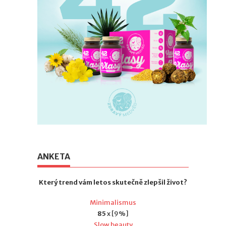
ANKETA
Který trend vám letos skutečně zlepšil život?
Minimalismus
85
x [9%]
Slow beauty