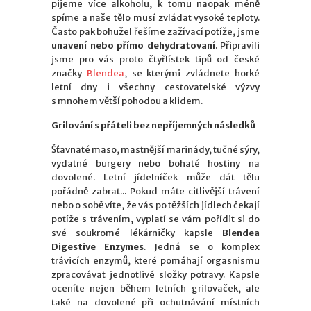
pijeme více alkoholu, k tomu naopak méně
spíme a naše tělo musí zvládat vysoké teploty.
Často pak bohužel řešíme zažívací potíže, jsme
unavení nebo přímo dehydratovaní
. Připravili
jsme pro vás proto čtyřlístek tipů od české
značky
Blendea
, se kterými zvládnete horké
letní dny i všechny cestovatelské výzvy
s mnohem větší pohodou a klidem.
Grilování s přáteli bez nepříjemných následků
Šťavnaté maso, mastnější marinády, tučné sýry,
vydatné burgery nebo bohaté hostiny na
dovolené. Letní jídelníček může dát tělu
pořádně zabrat... Pokud máte citlivější trávení
nebo o sobě víte, že vás po těžších jídlech čekají
potíže s trávením, vyplatí se vám pořídit si do
své soukromé lékárničky kapsle
Blendea
Digestive Enzymes
. Jedná se o komplex
trávicích enzymů, které pomáhají orgasnismu
zpracovávat jednotlivé složky potravy. Kapsle
oceníte nejen během letních grilovaček, ale
také na dovolené při ochutnávání místních