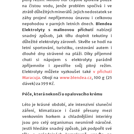
na čistou vodu, jenže problém spočívá i ve
ztrátě důležitých minerálů. Jejich nedostatek se
záhy projeví nepříjemnou únavou i celkovou
nepohodou v parných letních dnech.
Blendea
Elektrolyty s malinovou příchutí
nabízejí
snadný způsob, jak tělu doplnit tekutiny i
důležité elektrolyty zároveň. Skvěle se hodí na
letní sportování, turistiku, cestování autem i
dlouhé dny strávené na pláži. Díky příjemné
chuti si nápojem s elektrolyty parádně
zpříjemníte i zpestříte svůj pitný režim.
Elektrolyty můžete vyzkoušet také
v příchuti
Maracuja
. Obojí na
www.blendea.cz
, 100 g (25
dávek) za 399 Kč.
Péče, která nekončí u opalovacího krému
Léto je krásné období, ale intenzivní sluneční
záření, klimatizace i časté přesuny mezi
venkovním horkem a chladnějšími interiéry
jsou pro celý organismus nesmírně náročné.
Jestli hledáte snadný způsob, jak podpořit své