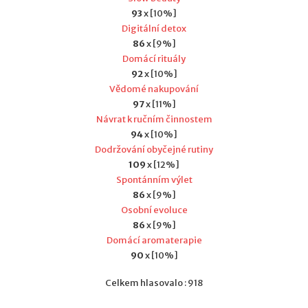
93
x [10%]
Digitální detox
86
x [9%]
Domácí rituály
92
x [10%]
Vědomé nakupování
97
x [11%]
Návrat k ručním činnostem
94
x [10%]
Dodržování obyčejné rutiny
109
x [12%]
Spontánním výlet
86
x [9%]
Osobní evoluce
86
x [9%]
Domácí aromaterapie
90
x [10%]
Celkem hlasovalo : 918