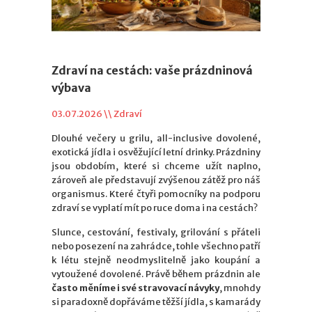
Zdraví na cestách: vaše prázdninová
výbava
03.07.2026 \\
Zdraví
Dlouhé večery u grilu, all-inclusive dovolené,
exotická jídla i osvěžující letní drinky. Prázdniny
jsou obdobím, které si chceme užít naplno,
zároveň ale představují zvýšenou zátěž pro náš
organismus. Které čtyři pomocníky na podporu
zdraví se vyplatí mít po ruce doma i na cestách?
Slunce, cestování, festivaly, grilování s přáteli
nebo posezení na zahrádce, tohle všechno patří
k létu stejně neodmyslitelně jako koupání a
vytoužené dovolené. Právě během prázdnin ale
často měníme i své stravovací návyky
, mnohdy
si paradoxně dopřáváme těžší jídla, s kamarády