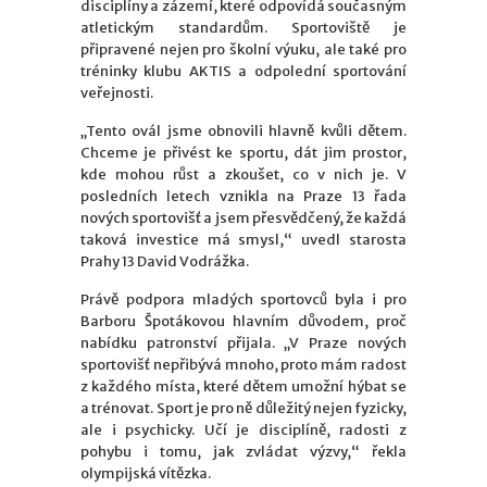
disciplíny a zázemí, které odpovídá současným
atletickým standardům. Sportoviště je
připravené nejen pro školní výuku, ale také pro
tréninky klubu AKTIS a odpolední sportování
veřejnosti.
„Tento ovál jsme obnovili hlavně kvůli dětem.
Chceme je přivést ke sportu, dát jim prostor,
kde mohou růst a zkoušet, co v nich je. V
posledních letech vznikla na Praze 13 řada
nových sportovišť a jsem přesvědčený, že každá
taková investice má smysl,“ uvedl starosta
Prahy 13 David Vodrážka.
Právě podpora mladých sportovců byla i pro
Barboru Špotákovou hlavním důvodem, proč
nabídku patronství přijala. „V Praze nových
sportovišť nepřibývá mnoho, proto mám radost
z každého místa, které dětem umožní hýbat se
a trénovat. Sport je pro ně důležitý nejen fyzicky,
ale i psychicky. Učí je disciplíně, radosti z
pohybu i tomu, jak zvládat výzvy,“ řekla
olympijská vítězka.