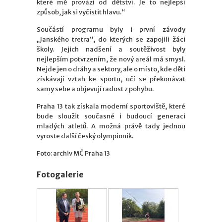
které mě provází od dětství. Je to nejlepší
způsob, jak si vyčistit hlavu.“
Součástí programu byly i první závody
„Janského tretra“, do kterých se zapojili žáci
školy. Jejich nadšení a soutěživost byly
nejlepším potvrzením, že nový areál má smysl.
Nejde jen o dráhy a sektory, ale o místo, kde děti
získávají vztah ke sportu, učí se překonávat
samy sebe a objevují radost z pohybu.
Praha 13 tak získala moderní sportoviště, které
bude sloužit současné i budoucí generaci
mladých atletů. A možná právě tady jednou
vyroste další český olympionik.
Foto: archiv MČ Praha 13
Fotogalerie