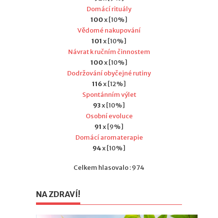
Domácí rituály
100
x [10%]
Vědomé nakupování
101
x [10%]
Návrat k ručním činnostem
100
x [10%]
Dodržování obyčejné rutiny
116
x [12%]
Spontánním výlet
93
x [10%]
Osobní evoluce
91
x [9%]
Domácí aromaterapie
94
x [10%]
Celkem hlasovalo : 974
NA ZDRAVÍ!