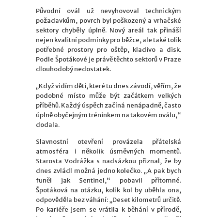
Původní ovál už nevyhovoval technickým
požadavkům, povrch byl poškozený a vrhačské
sektory chyběly úplně. Nový areál tak přináší
nejen kvalitní podmínky pro běžce, ale také tolik
potřebné prostory pro oštěp, kladivo a disk.
Podle Špotákové je právě těchto sektorů v Praze
dlouhodobý nedostatek.
„Když vidím děti, které tu dnes závodí, věřím, že
podobné místo může být začátkem velkých
příběhů. Každý úspěch začíná nenápadně, často
úplně obyčejným tréninkem na takovém oválu,“
dodala.
Slavnostní otevření provázela přátelská
atmosféra i několik úsměvných momentů.
Starosta Vodrážka s nadsázkou přiznal, že by
dnes zvládl možná jedno kolečko. „A pak bych
funěl jak Sentinel,“ pobavil přítomné.
Špotáková na otázku, kolik kol by uběhla ona,
odpověděla bez váhání: „Deset kilometrů určitě.
Po kariéře jsem se vrátila k běhání v přírodě,