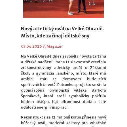
Nový atletický ovál na Velké Ohradě.
Místo, kde začínají dětské sny
03.06.2026 \\
Magazín
Na Velké Ohradě dnes zavoněla novota tartanu
a dětské nadšení. Praha 13 slavnostně otevřela
zrekonstruovaný atletický areál u Základní
školy a gymnázia Janského, místo, které má
ambici stát se domovem budoucích
sportovních talentů. Patronkou projektu se stala
dvojnásobná olympijská vítězka Barbora
Špotáková, která areál symbolicky pokřtila
hodem oštěpu. Její přítomnost dodala celé
události energii i inspiraci.
Rekonstrukce za 12 milionů korun přinesla nový
běžecký ovál, moderní sektory pro vrhačské