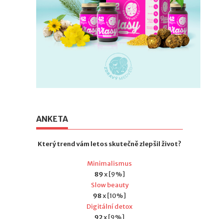
ANKETA
Který trend vám letos skutečně zlepšil život?
Minimalismus
89
x [9%]
Slow beauty
98
x [10%]
Digitální detox
92
x [9%]