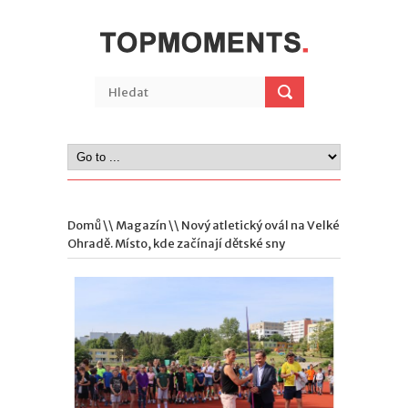
Domů
\\
Magazín
\\ Nový atletický ovál na Velké
Ohradě. Místo, kde začínají dětské sny