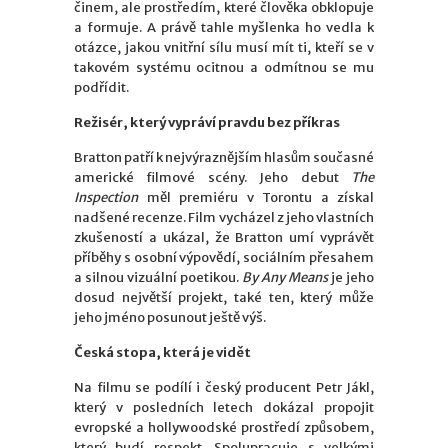
činem, ale prostředím, které člověka obklopuje
a formuje. A právě tahle myšlenka ho vedla k
otázce, jakou vnitřní sílu musí mít ti, kteří se v
takovém systému ocitnou a odmítnou se mu
podřídit.
Režisér, který vypráví pravdu bez příkras
Bratton patří k nejvýraznějším hlasům současné
americké filmové scény. Jeho debut
The
Inspection
měl premiéru v Torontu a získal
nadšené recenze. Film vycházel z jeho vlastních
zkušeností a ukázal, že Bratton umí vyprávět
příběhy s osobní výpovědí, sociálním přesahem
a silnou vizuální poetikou.
By Any Means
je jeho
dosud největší projekt, také ten, který může
jeho jméno posunout ještě výš.
Česká stopa, která je vidět
Na filmu se podílí i český producent Petr Jákl,
který v posledních letech dokázal propojit
evropské a hollywoodské prostředí způsobem,
který budí respekt. Spolupracuje s velkými