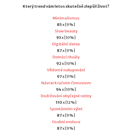
Který trend vám letos skutečně zlepšil život?
Minimalismus
85
x [9%]
Slow beauty
93
x [10%]
Digitální detox
87
x [9%]
Domácí rituály
92
x [10%]
Vědomé nakupování
97
x [11%]
Návrat k ručním činnostem
94
x [10%]
Dodržování obyčejné rutiny
110
x [12%]
Spontánním výlet
87
x [9%]
Osobní evoluce
87
x [9%]