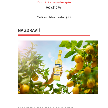
Domácí aromaterapie
90
x [10%]
Celkem hlasovalo : 922
NA ZDRAVÍ!