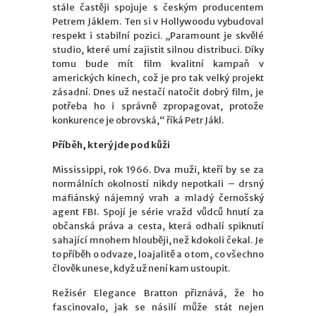
stále častěji spojuje s českým producentem
Petrem Jáklem. Ten si v Hollywoodu vybudoval
respekt i stabilní pozici. „Paramount je skvělé
studio, které umí zajistit silnou distribuci. Díky
tomu bude mít film kvalitní kampaň v
amerických kinech, což je pro tak velký projekt
zásadní. Dnes už nestačí natočit dobrý film, je
potřeba ho i správně zpropagovat, protože
konkurence je obrovská,“ říká Petr Jákl.
Příběh, který jde pod kůži
Mississippi, rok 1966. Dva muži, kteří by se za
normálních okolností nikdy nepotkali – drsný
mafiánský nájemný vrah a mladý černošský
agent FBI. Spojí je série vražd vůdců hnutí za
občanská práva a cesta, která odhalí spiknutí
sahající mnohem hlouběji, než kdokoli čekal. Je
to příběh o odvaze, loajalitě a o tom, co všechno
člověk unese, když už není kam ustoupit.
Režisér Elegance Bratton přiznává, že ho
fascinovalo, jak se násilí může stát nejen