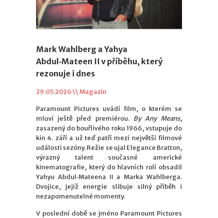
Mark Wahlberg a Yahya
Abdul‑Mateen II v příběhu, který
rezonuje i dnes
29.05.2026 \\
Magazín
Paramount Pictures uvádí film, o kterém se
mluví ještě před premiérou.
By Any Means
,
zasazený do bouřlivého roku 1966, vstupuje do
kin 4. září a už teď patří mezi největší filmové
události sezóny. Režie se ujal Elegance Bratton,
výrazný talent současné americké
kinematografie, který do hlavních rolí obsadil
Yahyu Abdul‑Mateena II a Marka Wahlberga.
Dvojice, jejíž energie slibuje silný příběh i
nezapomenutelné momenty.
V poslední době se jméno Paramount Pictures