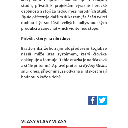
studii, přivádí k projektům výrazné herecké
osobnosti a stojí za řadou mezinárodních titulů.
By Any Means
je dalším důkazem, že čeští tvůrci
mohou být součástí velkých hollywoodských
produkcí a zanechat v nich viditelnou stopu.
Příběh, který má sílu i dnes
Bratton říká, že ho zajímalo především to, jak se
násilí může stát systémem, který člověka
obklopuje a formuje. Tahle otázka je nadčasová
a stále přítomná. A právě proto má
By Any Means
sílu i dnes, připomíná, že odvaha a lidskost mají
hodnotu v každé době.
VLASY VLASY VLASY