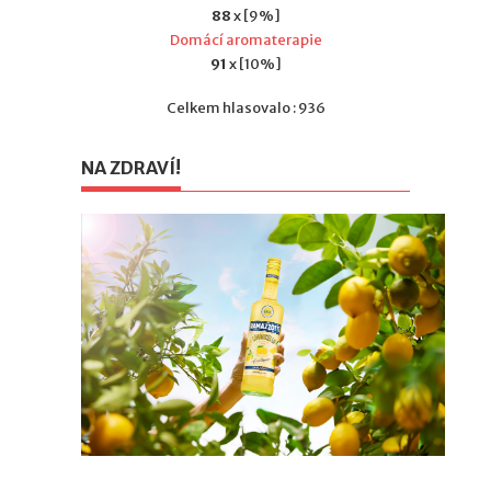
88
x [9%]
Domácí aromaterapie
91
x [10%]
Celkem hlasovalo : 936
NA ZDRAVÍ!