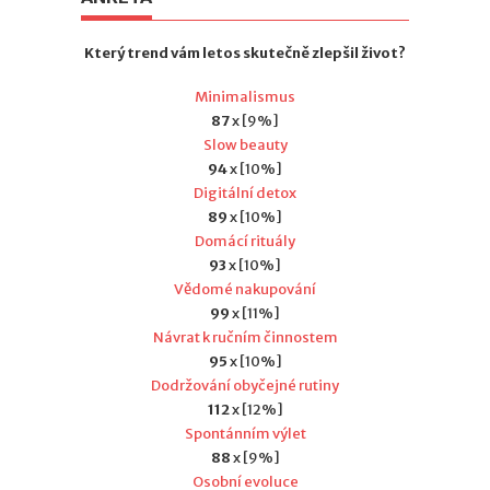
Který trend vám letos skutečně zlepšil život?
Minimalismus
87
x [9%]
Slow beauty
94
x [10%]
Digitální detox
89
x [10%]
Domácí rituály
93
x [10%]
Vědomé nakupování
99
x [11%]
Návrat k ručním činnostem
95
x [10%]
Dodržování obyčejné rutiny
112
x [12%]
Spontánním výlet
88
x [9%]
Osobní evoluce