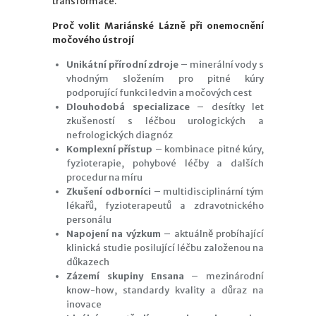
transformace.
Proč volit Mariánské Lázně při onemocnění
močového ústrojí
Unikátní přírodní zdroje
– minerální vody s
vhodným složením pro pitné kúry
podporující funkci ledvin a močových cest
Dlouhodobá specializace
– desítky let
zkušeností s léčbou urologických a
nefrologických diagnóz
Komplexní přístup
– kombinace pitné kúry,
fyzioterapie, pohybové léčby a dalších
procedur na míru
Zkušení odborníci
– multidisciplinární tým
lékařů, fyzioterapeutů a zdravotnického
personálu
Napojení na výzkum
– aktuálně probíhající
klinická studie posilující léčbu založenou na
důkazech
Zázemí skupiny Ensana
– mezinárodní
know-how, standardy kvality a důraz na
inovace