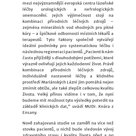
mezi nejvýznamnější evropská centra lázeňské
léčby urologických a nefrologických
onemocnění. Jejich výjimečnost stojí na
kombinaci přírodních léčivých zdrojů –
zejména minerálních vod vhodných pro pitné
kúry – a špičkové odbornosti místních lékařů a
terapeutů. Tyto faktory společně vytvářejí
ideální podmínky pro systematickou léčbu i
následnou regeneraci pacientů. „Pacienti k nám
často přijíždějí s dlouhodobými potížemi, které
výrazně ovlivňují jejich každodenní život. Právě
kombinace přírodních léčivých zdrojů,
individuálně nastavené léčby a klidného
prostředí Mariánských Lázní jim pomáhá nejen
zmírnit obtíže, ale také zlepšit celkovou kvalitu
života. Velký přínos vidíme i v tom, že nyní
budeme mít možnost tyto výsledky potvrdit na
základě klinických dat,“ uvádí MUDr. Knára z
Ensany.
Nově zahajovaná studie se zaměří na více než
stovku pacientů, u nichž bude sledován vývoj
zdravotního stavu i kvality života před a po