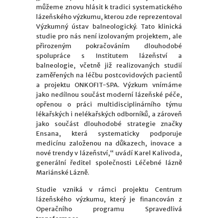
můžeme znovu hlásit k tradici systematického
lázeňského výzkumu, kterou zde reprezentoval
Výzkumný ústav balneologický. Tato klinická
studie pro nás není izolovaným projektem, ale
přirozeným pokračováním dlouhodobé
spolupráce s Institutem lázeňství a
balneologie, včetně již realizovaných studií
zaměřených na léčbu postcovidových pacientů
a projektu ONKOFIT-SPA. Výzkum vnímáme
jako nedílnou součást moderní lázeňské péče,
opřenou o práci multidisciplinárního týmu
lékařských i nelékařských odborníků, a zároveň
jako součást dlouhodobé strategie značky
Ensana, která systematicky podporuje
medicínu založenou na důkazech, inovace a
nové trendy v lázeňství,“ uvádí Karel Kalivoda,
generální ředitel společnosti Léčebné lázně
Mariánské Lázně.
Studie vzniká v rámci projektu Centrum
lázeňského výzkumu, který je financován z
Operačního programu Spravedlivá