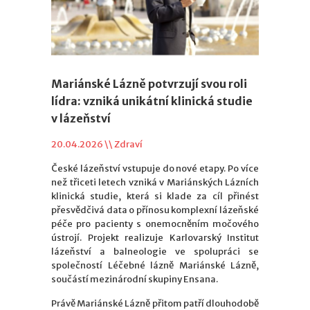
Mariánské Lázně potvrzují svou roli
lídra: vzniká unikátní klinická studie
v lázeňství
20.04.2026 \\
Zdraví
České lázeňství vstupuje do nové etapy. Po více
než třiceti letech vzniká v Mariánských Lázních
klinická studie, která si klade za cíl přinést
přesvědčivá data o přínosu komplexní lázeňské
péče pro pacienty s onemocněním močového
ústrojí. Projekt realizuje Karlovarský Institut
lázeňství a balneologie ve spolupráci se
společností Léčebné lázně Mariánské Lázně,
součástí mezinárodní skupiny Ensana.
Právě Mariánské Lázně přitom patří dlouhodobě