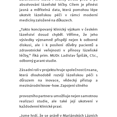
absolvování lázeňské léčby. Cílem je přinést
jasná a měřitelná data, která pomohou lépe
ukotvit lázeňskou péči v rámci moderní
medicíny založené na důkazech.
„Takto koncipovaný klinický výzkum v českém
lázeňství dosud chyběl. Věříme, že jeho
výsledky významně přispějí nejen k odborné
diskusi, ale i k posílení důvěry pacientů a
zdravotnické veřejnosti v přínosy lázeňské
léčby,“ říká prim. MUDr. Ladislav Špišák, CSc.,
odborný garant studie.
Zásadní roli v projektu hraje společnost Ensana,
která dlouhodobě rozvíjí lázeňskou péči s
důrazem na inovace, vědecký přístup a
mezinárodní know-how. Zapojení silného
provozního partnera umožňuje nejen samotnou
realizaci studie, ale také její ukotvení v
každodenní klinické praxi.
„Jsme hrdí, že se právě v Mariánských Lázních