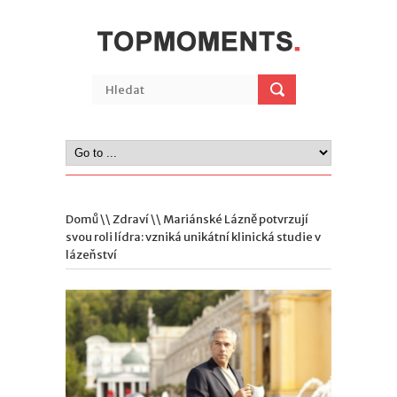
Domů
\\
Zdraví
\\ Mariánské Lázně potvrzují
svou roli lídra: vzniká unikátní klinická studie v
lázeňství