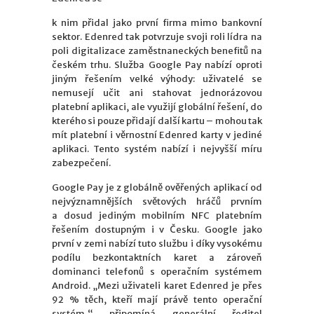
k nim přidal jako první firma mimo bankovní
sektor. Edenred tak potvrzuje svoji roli lídra na
poli digitalizace zaměstnaneckých benefitů na
českém trhu. Služba Google Pay nabízí oproti
jiným řešením velké výhody: uživatelé se
nemusejí učit ani stahovat jednorázovou
platební aplikaci, ale využijí globální řešení, do
kterého si pouze přidají další kartu – mohou tak
mít platební i věrnostní Edenred karty v jediné
aplikaci. Tento systém nabízí i nejvyšší míru
zabezpečení.
Google Pay je z globálně ověřených aplikací od
nejvýznamnějších světových hráčů prvním
a dosud jediným mobilním NFC platebním
řešením dostupným i v Česku. Google jako
první v zemi nabízí tuto službu i díky vysokému
podílu bezkontaktních karet a zároveň
dominanci telefonů s operačním systémem
Android. „Mezi uživateli karet Edenred je přes
92 % těch, kteří mají právě tento operační
systém,“ připomíná generální ředitel