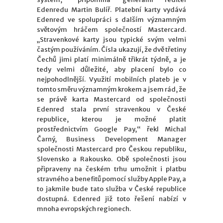
Edenredu Martin Bulíř. Platební karty vydává
Edenred ve spolupráci s dalším významným
světovým hráčem společností Mastercard.
„Stravenkové karty jsou typické svým velmi
častým používáním. Čísla ukazují, že dvě třetiny
Čechů jimi platí minimálně třikrát týdně, a je
tedy velmi důležité, aby placení bylo co
nejpohodlnější. Využití mobilních plateb je v
tomto směru významným krokem a jsem rád, že
se právě karta Mastercard od společnosti
Edenred stala první stravenkou v České
republice, kterou je možné platit
prostřednictvím Google Pay,“ řekl Michal
Čarný, Business Development Manager
společnosti Mastercard pro Českou republiku,
Slovensko a Rakousko. Obě společnosti jsou
připraveny na českém trhu umožnit i platbu
stravného a benefitů pomocí služby Apple Pay, a
to jakmile bude tato služba v České republice
dostupná. Edenred již toto řešení nabízí v
mnoha evropských regionech.