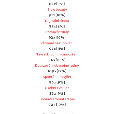
85
x [9%]
Slow beauty
93
x [10%]
Digitální detox
87
x [9%]
Domácí rituály
92
x [10%]
Vědomé nakupování
97
x [11%]
Návrat k ručním činnostem
94
x [10%]
Dodržování obyčejné rutiny
109
x [12%]
Spontánním výlet
86
x [9%]
Osobní evoluce
86
x [9%]
Domácí aromaterapie
90
x [10%]