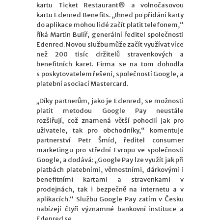
kartu Ticket Restaurant® a volnočasovou
kartu Edenred Benefits. „Ihned po přidání karty
do aplikace mohou lidé začít platit telefonem,“
říká Martin Bulíř, generální ředitel společnosti
Edenred. Novou službu může začít využívat více
než 200 tisíc držitelů stravenkových a
benefitních karet. Firma se na tom dohodla
s poskytovatelem řešení, společností Google, a
platební asociací Mastercard.
„Díky partnerům, jako je Edenred, se možnosti
platit metodou Google Pay neustále
rozšiřují, což znamená větší pohodlí jak pro
uživatele, tak pro obchodníky,“ komentuje
partnerství Petr Šmíd, ředitel consumer
marketingu pro střední Evropu ve společnosti
Google, a dodává: „Google Pay lze využít jak při
platbách platebními, věrnostními, dárkovými i
benefitními kartami a stravenkami v
prodejnách, tak i bezpečně na internetu a v
aplikacích.“ Službu Google Pay zatím v Česku
nabízejí čtyři významné bankovní instituce a
Edenred se