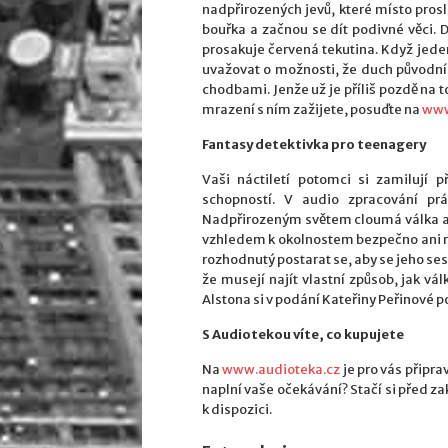
nadpřirozených jevů, které místo pro
bouřka a začnou se dít podivné věci. 
prosakuje červená tekutina. Když jed
uvažovat o možnosti, že duch původníh
chodbami. Jenže už je příliš pozdě na to
mrazení s ním zažijete, posuďte na
www
Fantasy detektivka pro teenagery
Vaši náctiletí potomci si zamilují 
schopností. V audio zpracování pr
Nadpřirozeným světem cloumá válka a v 
vzhledem k okolnostem bezpečno ani na 
rozhodnutý postarat se, aby se jeho ses
že musejí najít vlastní způsob, jak vál
Alstona si v podání Kateřiny Peřinové 
S Audiotekou víte, co kupujete
Na
www.audioteka.cz
je pro vás připrav
naplní vaše očekávání? Stačí si před 
k dispozici.