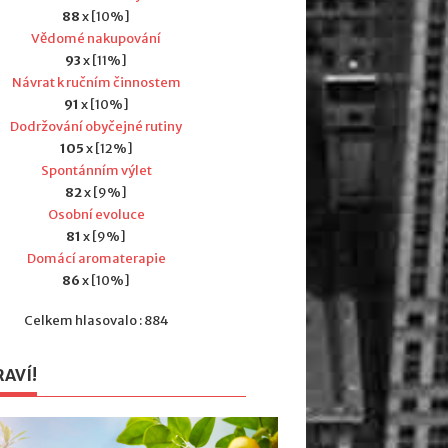
88
x [10%]
Vědomé nakupování
93
x [11%]
Návrat k ručním činnostem
91
x [10%]
Dodržování obyčejné rutiny
105
x [12%]
Spontánním výlet
82
x [9%]
Osobní evoluce
81
x [9%]
Domácí aromaterapie
86
x [10%]
Celkem hlasovalo : 884
RAVÍ!