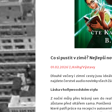
Co si pustit v zimě? Nejlepší n
01.02.2026 \\
Knihy/Výstavy
Dlouhé večery i zimní cesty jsou ideál
najdete čerstvé audio novinky všech žánrů
Láska v hollywoodském stylu
Z noční můry přes krásný sen do real
zůstane před oltářem sama. Ponížená 
které patří práce na recepci v autoser