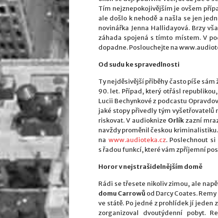
Tím nejznepokojivějším je ovšem případ
ale došlo k nehodě a našla se jen jedna
novinářka Jenna Hallidayová. Brzy však
záhada spojená s tímto místem. V pod
dopadne. Poslouchejte na www.audiote
Od sudu ke spravedlnosti
Ty nejděsivější příběhy často píše sám ž
90. let. Případ, který otřásl republiko
Lucii Bechynkové z podcastu Opravdové
jaké stopy přivedly tým vyšetřovatelů 
riskovat. V audioknize
Orlík
zazní mrazi
navždy proměnil českou kriminalistiku. 
na
www.audioteka.cz
. Poslechnout s
s řadou funkcí, které vám zpříjemní pos
Horor v nejstrašidelnějším domě
Rádi se třesete nikoliv zimou, ale nap
domu Carrowů
od Darcy Coates. Remy 
ve státě. Po jedné z prohlídek jí jeden
zorganizoval dvoutýdenní pobyt. R