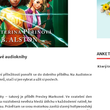
ANKE
ové audioknihy
Který t
ní příležitostí ponořit se do dobrého příběhu. Na Audiotece
, stačí si jen vybrat a užít si poslech.
ity – takový je příběh Presley Marksové. Ve svatební den
a rozzlobená nevěsta hledá útěchu v každodenní rutině, ke
visu. Právě tam se svou motorkou zavítá slavný hollywoodský