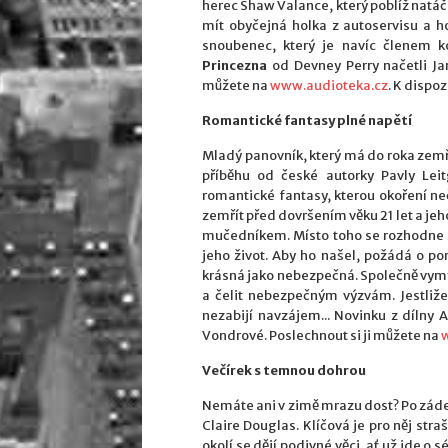
herec Shaw Valance, který poblíž natá
mít obyčejná holka z autoservisu a h
snoubenec, který je navíc členem 
Princezna
od Devney Perry načetli Ja
můžete na
www.audioteka.cz
. K dispo
Romantické fantasy plné napětí
Mladý panovník, který má do roka zemřít
příběhu od české autorky Pavly Lei
romantické fantasy, kterou okoření ne
zemřít před dovršením věku 21 let a je
mučedníkem. Místo toho se rozhodne s
jeho život. Aby ho našel, požádá o p
krásná jako nebezpečná. Společně vymy
a čelit nebezpečným výzvám. Jestliže 
nezabijí navzájem... Novinku z dílny 
Vondrové. Poslechnout si ji můžete na
Večírek s temnou dohrou
Nemáte ani v zimě mrazu dost? Po záde
Claire Douglas. Klíčová je pro něj str
okolí se dějí podivné věci, ať už jde o s