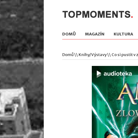
DOMŮ
MAGAZÍN
KULTURA
Domů
\\
Knihy/Výstavy
\\ Co si pustit 