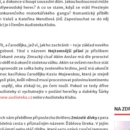
čí, a dokonce si koupí sousední dům. Jakou budoucnost může
ollywoodský herec? A co se stane, když se vrátí Presleyin
konkurenčního motorkářského gangu? Romantický příběh
n Valeš a Kateřina Mendlová Jírů. Zaposlouchat se do něj
zici je i členům Audioteka Klubu.
, a čarodějka, jež ví, jak ho zachránit – to je základ nového
tgebové. Titul s názvem
Nejtemnější přání
je příslibem
čekané zvraty. Zimacký císař Akim Anslav má dle proroctví
ho oběť má ukončit stoletou válku. Akim se ovšem nechce stát
provodit ze světa bohy zvoleného hrdinu, jenž má ukončit
omoc kacířskou čarodějku Kasiu Majewskou, která je stejně
slí plán, kvůli němuž musí procestovat polovinu kontinentu
uspějí, oba získají to, po čem touží. Pokud se tedy dříve
Audioteky si vychutnejte v podání herečky a dabérky Šárky
www.audioteka.cz
nebo v Audioteka Klubu.
NA ZD
ch vám přeběhne při poslechu thrilleru
Zmizelé dívky
z pera
ašidelná cesta s příznačným názvem Ďáblova štreka. V jejím
érií úmrtí nebo pláč dítěte, který se tu ozývá z noční temnoty.