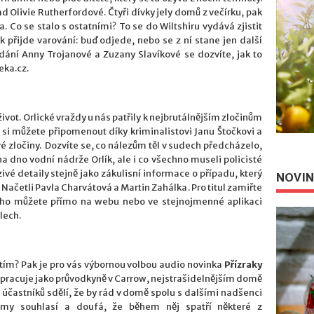
 Olivie Rutherfordové. Čtyři dívky jely domů z večírku, pak
. Co se stalo s ostatními? To se do Wiltshiru vydává zjistit
 přijde varování: buď odjede, nebo se z ní stane jen další
ání Anny Trojanové a Zuzany Slavíkové se dozvíte, jak to
ka.cz.
ivot. Orlické vraždy u nás patřily k nejbrutálnějším zločinům
u, si můžete připomenout díky kriminalistovi Janu Štočkovi a
 zločiny. Dozvíte se, co nálezům těl v sudech předcházelo,
na dno vodní nádrže Orlík, ale i co všechno museli policisté
vé detaily stejně jako zákulisní informace o případu, který
NOVIN
Načetli Pavla Charvátová a Martin Zahálka. Pro titul zamiřte
i ho můžete přímo na webu nebo ve stejnojmenné aplikaci
lech.
ětím? Pak je pro vás výbornou volbou audio novinka
Přízraky
pracuje jako průvodkyně v Carrow, nejstrašidelnějším domě
 z účastníků sdělí, že by rád v domě spolu s dalšími nadšenci
emy souhlasí a doufá, že během něj spatří některé z