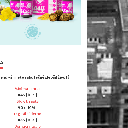
TA
rend vám letos skutečně zlepšil život?
Minimalismus
84
x [10%]
Slow beauty
90
x [10%]
Digitální detox
84
x [10%]
Domácí rituály