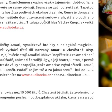
slavily. Osmičlennou skupinu však v tajemném době odřízne
Dveře se samy otvírají. Seance se začnou zvrtávat. Tapetou
en z hostů za podivných okolností zemře, Remy je donucena
o majitele domu, zvrácený sériový vrah, stále bloudí jeho
 snažit se utéct. Titulu propůjčil hlas Václav Knop. Jak velké
.audioteka.cz
.
příběhy Amari, vynalézavé hrdinky s nelegální magickou
ávě vychází třetí díl nazvaný
Amari a Zlověstné Divy
.
jejím čele stojí Amařini úhlavní nepřátelé. Pro Amari není
Úřadě, ani mezi čaroději Ligy, a její bratr Quinton je pevně
tra do války nezapojila. Jenže Amari se svými přáteli usoudí,
ku ukončit. Podaří se jim to? A za jakou cenu? Titul od B. B.
poslechněte na
www.audioteka.cz
nebo v Audioteka Klubu.
eno více než 10 000 titulů. Chcete si být jisti, že zvolené dílo
zakoupením poslechnout bezplatnou ukázku, která je na webu