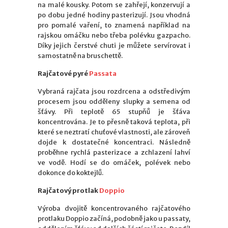
na malé kousky. Potom se zahřejí, konzervují a
po dobu jedné hodiny pasterizují. Jsou vhodná
pro pomalé vaření, to znamená například na
rajskou omáčku nebo třeba polévku gazpacho.
Díky jejich čerstvé chuti je můžete servírovat i
samostatně na bruschettě.
Rajčatové pyré
Passata
Vybraná rajčata jsou rozdrcena a odstředivým
procesem jsou odděleny slupky a semena od
šťávy. Při teplotě 65 stupňů je šťáva
koncentrována. Je to přesně taková teplota, při
které se neztratí chuťové vlastnosti, ale zároveň
dojde k dostatečné koncentraci. Následně
proběhne rychlá pasterizace a zchlazení lahví
ve vodě. Hodí se do omáček, polévek nebo
dokonce do koktejlů.
Rajčatový protlak
Doppio
Výroba dvojitě koncentrovaného rajčatového
protlaku Doppio začíná, podobně jako u passaty,