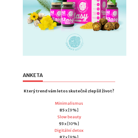
ANKETA
Který trend vám letos skutečně zlepšil život?
Minimalismus
85
x [9%]
Slow beauty
93
x [10%]
Digitální detox
87
x [9%]