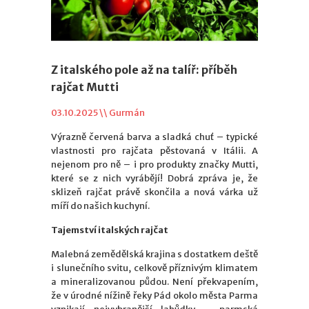
Z italského pole až na talíř: příběh
rajčat Mutti
03.10.2025 \\
Gurmán
Výrazně červená barva a sladká chuť – typické
vlastnosti pro rajčata pěstovaná v Itálii. A
nejenom pro ně – i pro produkty značky Mutti,
které se z nich vyrábějí! Dobrá zpráva je, že
sklizeň rajčat právě skončila a nová várka už
míří do našich kuchyní.
Tajemství italských rajčat
Malebná zemědělská krajina s dostatkem deště
i slunečního svitu, celkově příznivým klimatem
a mineralizovanou půdou. Není překvapením,
že v úrodné nížině řeky Pád okolo města Parma