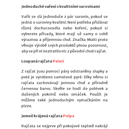
Jednoduché vaření s kvalitními surovinami
Vařit se dá jednoduše z pár surovin, pokud se
jedná o suroviny kvalitní. Není potřeba přidávat
různá dochucovadla nebo koření, pokud si
vyberete přísady, které mají už samy o sobě
výraznou a příjemnou chuť. Značka Mutti proto
věnuje výrobě svých produktů plnou pozornost,
aby se při ní neztratilo nic z původní chuti rajčat.
Loupaná rajčata
Pelati
Z rajčat jsou pomocí páry odstraněny slupky a
poté je vyrobeno sametové pyré. Díky němu si
rajčata zachovávají jemnou chuť a přírodně
červenou barvu. Skvěle se hodí do polévek a
dušených pokrmů nebo omáček. Použít je
můžete také jednoduchým vymačkáním na
pizzu.
Jemně krájená rajčata
Polpa
Rajčata se nejprve při pokojové teplotě nakrájí