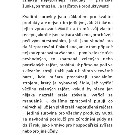
vznikají nejvybranější lahůdky – parmská
šunka, parmazán… a rajčatové produkty Mutti.
Kvalitní suroviny jsou základem pro kvalitní
produkty, ale nejsou tím jediným, záleží také na
jejich zpracování. Mutti na to má svůj vlastní
recept. Jakmile jsou rajčata sklizena, procházejí
pečlivým otestováním, jestli jsou vhodná pro
další zpracování. Pokud ano, ani v tom případě
nejsou zpracována všechna – první selekce těch
nevhodných, to znamená zelených nebo
porušených rajčat, probíhá už přímo na poli ve
sklízecím stroji. Další pak už přímo v továrně
Mutti, kde rajčata procházejí speciálním
strojem, který je vybavený čidly, jež vytřídí
většinu zelených rajčat. Pokud by přece jen
nějaká nezralá stále zbývala, vytřídí se
manuálně. K dalšímu zpracování putují co
nejrychleji už jen plně zralá neporušená rajčata
– jediná surovina pro všechny produkty Mutti.
Ta nevhodná poslouží pro zúrodnění půdy na
další rok, jako krmivo pro hospodářská zvířata
nebo pro jiné účely.