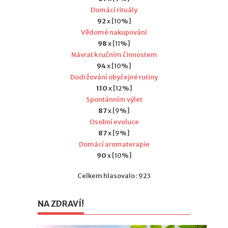
Domácí rituály
92
x [10%]
Vědomé nakupování
98
x [11%]
Návrat k ručním činnostem
94
x [10%]
Dodržování obyčejné rutiny
110
x [12%]
Spontánním výlet
87
x [9%]
Osobní evoluce
87
x [9%]
Domácí aromaterapie
90
x [10%]
Celkem hlasovalo : 923
NA ZDRAVÍ!