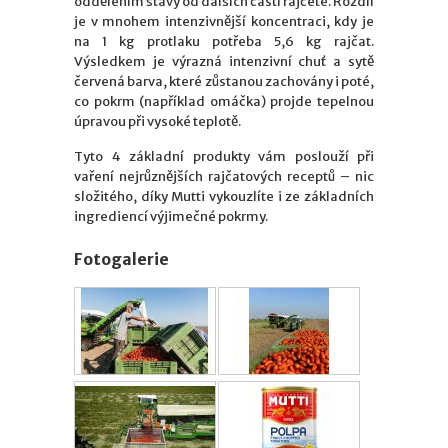
oddělením šťávy od dalších částí rajčete. Rozdíl
je v mnohem intenzivnější koncentraci, kdy je
na 1 kg protlaku potřeba 5,6 kg rajčat.
Výsledkem je výrazná intenzivní chuť a sytě
červená barva, které zůstanou zachovány i poté,
co pokrm (například omáčka) projde tepelnou
úpravou při vysoké teplotě.
Tyto 4 základní produkty vám poslouží při
vaření nejrůznějších rajčatových receptů – nic
složitého, díky Mutti vykouzlíte i ze základních
ingrediencí výjimečné pokrmy.
Fotogalerie