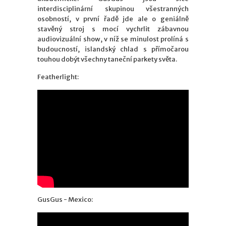
interdisciplinární skupinou všestranných
osobností, v první řadě jde ale o geniálně
stavěný stroj s mocí vychrlit zábavnou
audiovizuální show, v níž se minulost prolíná s
budoucností, islandský chlad s přímočarou
touhou dobýt všechny taneční parkety světa.
Featherlight:
GusGus - Mexico
: