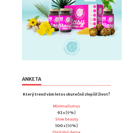
ANKETA
Který trend vám letos skutečně zlepšil život?
Minimalismus
92
x [9%]
Slow beauty
100
x [10%]
Digitální detox