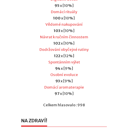
95
x [10%]
Domácí rituály
100
x [10%]
Vědomé nakupování
103
x [10%]
Návrat k ručním činnostem
102
x [10%]
Dodržování obyčejné rutiny
122
x [12%]
Spontánním výlet
94
x [9%]
Osobní evoluce
93
x [9%]
Domácí aromaterapie
97
x [10%]
Celkem hlasovalo : 998
NA ZDRAVÍ!