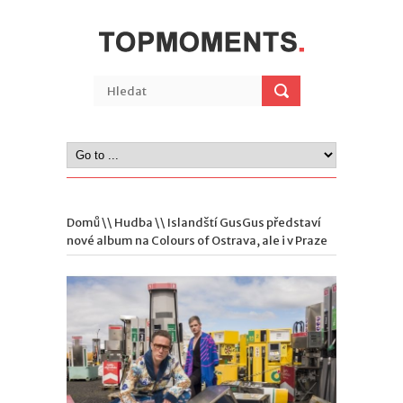
Domů
\\
Hudba
\\ Islandští GusGus představí
nové album na Colours of Ostrava, ale i v Praze