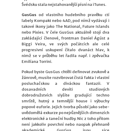
Švédsku stala nejstahovanější písní na iTunes.
GusGus
od vlastního hudebního pravěku ctí
labely Kompakt nebo 4AD, pod nímž vydávají i
takové ikony jako The National, Future Islands
nebo Pixies. V čele GusGus aktuálně stojí dva
zakládající členové, frontman Daníel Ágúst a
Biggi Veira, ve svých počátcích ale celé
progresivní uskupení čítalo dvanáct hlav, k
nimž se v průběhu let řadila např. i zpěvačka
Emilíana Torrini.
Pokud byste GusGus chtěli definovat zvukově a
žánrově, musíte rozvibrovat čistá fakta i vlastní
posluchačskou a diváckou fantazii. V
dosavadních devíti studiových
dobrodružstvích slyšíte gradující techno
smrště, hutný a temnější house i výbuchy
popové euforie. Jejich tvorba působí jako sebe-
uvědomělá exkurze po nejrůznějších dimenzích
elektronické a taneční hudby. Nic z toho přitom
není jakkoliv povrchní nebo naopak přehnaně
akademické. GusGus jsou sice