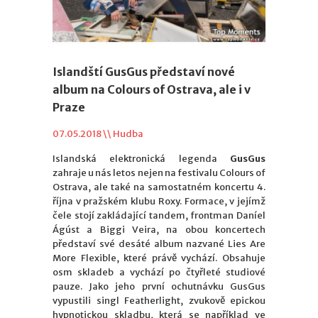
Islandští GusGus představí nové
album na Colours of Ostrava, ale i v
Praze
07.05.2018 \\
Hudba
Islandská elektronická legenda
GusGus
zahraje u nás letos nejen na festivalu Colours of
Ostrava, ale také na samostatném koncertu 4.
října v pražském klubu Roxy. Formace, v jejímž
čele stojí zakládající tandem, frontman Daníel
Ágúst a Biggi Veira, na obou koncertech
představí své desáté album nazvané Lies Are
More Flexible, které právě vychází. Obsahuje
osm skladeb a vychází po čtyřleté studiové
pauze. Jako jeho první ochutnávku GusGus
vypustili singl Featherlight, zvukově epickou
hypnotickou skladbu, která se například ve