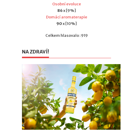
Osobní evoluce
86
x [9%]
Domácí aromaterapie
90
x [10%]
Celkem hlasovalo : 919
NA ZDRAVÍ!