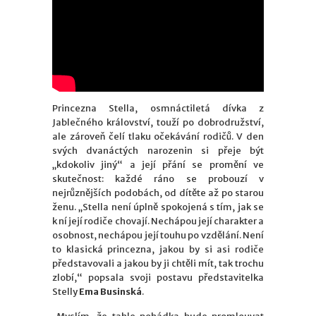
Princezna Stella, osmnáctiletá dívka z
Jablečného království, touží po dobrodružství,
ale zároveň čelí tlaku očekávání rodičů. V den
svých dvanáctých narozenin si přeje být
„kdokoliv jiný“ a její přání se promění ve
skutečnost: každé ráno se probouzí v
nejrůznějších podobách, od dítěte až po starou
ženu. „Stella není úplně spokojená s tím, jak se
k ní její rodiče chovají. Nechápou její charakter
a
osobnost, nechápou její touhu po vzdělání. Není
to klasická princezna, jakou by si asi rodiče
představovali a jakou by ji chtěli mít, tak trochu
zlobí,“ popsala svoji postavu představitelka
Stelly
Ema Businská
.