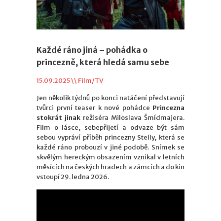
Každé ráno jiná – pohádka o
princezně, která hledá samu sebe
15.09.2025 \\
Film/TV
Jen několik týdnů po konci natáčení představují
tvůrci první teaser k nové pohádce
Princezna
stokrát jinak
režiséra Miloslava Šmídmajera.
Film o lásce, sebepřijetí a odvaze být sám
sebou vypráví příběh princezny Stelly, která se
každé ráno probouzí v jiné podobě. Snímek se
skvělým hereckým obsazením vznikal v letních
měsících na českých hradech a zámcích a do kin
vstoupí 29. ledna 2026.