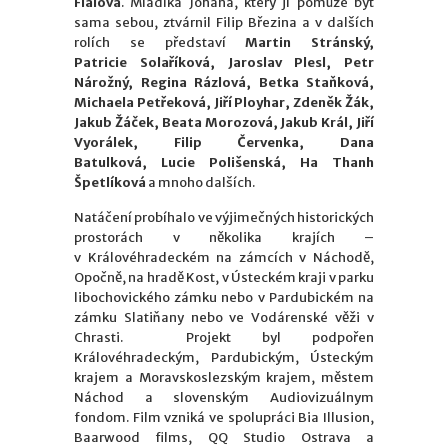
Fialová
. Mladíka Johana, který jí pomůže být
sama sebou, ztvárnil Filip Březina a v dalších
rolích se představí
Martin Stránský,
Patricie
Solaříková, Jaroslav Plesl, Petr
Nárožný, Regina Rázlová, Betka Staňková,
Michaela Petřeková, Jiří Ployhar, Zdeněk Žák,
Jakub Žáček, Beata Morozová, Jakub Král, Jiří
Vyorálek, Filip Červenka, Dana
Batulková,
Lucie Polišenská, Ha Thanh
Špetlíková
a mnoho dalších.
Natáčení probíhalo ve výjimečných historických
prostorách v několika krajích –
v Královéhradeckém na zámcích v Náchodě,
Opočně, na hradě Kost, v Ústeckém kraji v parku
libochovického zámku nebo v Pardubickém na
zámku Slatiňany nebo ve Vodárenské věži v
Chrasti. Projekt byl podpořen
Královéhradeckým, Pardubickým, Ústeckým
krajem a Moravskoslezským krajem, městem
Náchod a slovenským Audiovizuálnym
fondom. Film vzniká ve spolupráci Bia Illusion,
Baarwood films, QQ Studio Ostrava
a