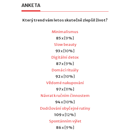
ANKETA
Který trend vám letos skutečně zlepšil život?
Minimalismus
85
x [9%]
Slow beauty
93
x [10%]
Digitální detox
87
x [9%]
Domácí rituály
92
x [10%]
Vědomé nakupování
97
x [11%]
Návrat k ručním činnostem
94
x [10%]
Dodržování obyčejné rutiny
109
x [12%]
Spontánním výlet
86
x [9%]