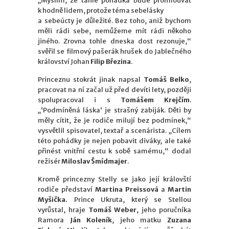
„Myslím, že tahle pohádka bude promlouvat
k hodně lidem, protože téma sebelásky
a sebeúcty je důležité. Bez toho, aniž bychom
měli rádi sebe, nemůžeme mít rádi někoho
jiného. Zrovna tohle dneska dost rezonuje,“
svěřil se filmový pašerák hrušek do Jablečného
království Johan
Filip Březina
.
Princeznu stokrát jinak napsal
Tomáš Belko
,
pracovat na ní začal už před devíti lety, později
spolupracoval i s
Tomášem Krejčím
.
„‘Podmíněná láska‘ je strašný zabiják. Děti by
měly cítit, že je rodiče milují bez podmínek,“
vysvětlil spisovatel, textař a scenárista. „Cílem
této pohádky je nejen pobavit diváky, ale také
přinést vnitřní cestu k sobě samému,“ dodal
režisér
Miloslav Šmídmajer
.
Kromě princezny Stelly se jako její královští
rodiče představí
Martina Preissová
a
Martin
Myšička.
Prince Ukruta, který se Stellou
vyrůstal, hraje
Tomáš Weber
, jeho poručníka
Ramora
Ján Koleník
, jeho matku
Zuzana