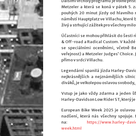
Dalšími vrcholy programu je volně pří
Metzeler a která se koná v pátek 5. 
pouhých 20 minut jízdy od hlavního
náměstí Hauptplatz ve Villachu, které 
živý a strhující zážitek pro všechny m
Účastníci se mohou přihlásit do šesti r
& Off-road a Radical Custom. V každé 
se speciálními oceněními, včetně B
veřejnost) a Metzeler Judges’ Choice.
přímo v srdci Villachu.
Legendární spanilá jízda Harley-David
nejkrásnějších a nejznámějších silnic 
diváků, je velkolepou oslavou svobody
Vstup je jako vždy zdarma a jeden 
Harley-Davidson Low Rider ST, který je 
European Bike Week 2025 je oslavou s
nadšení, která nás všechny spojuje.
na:
https://www.harley-dav
week.html