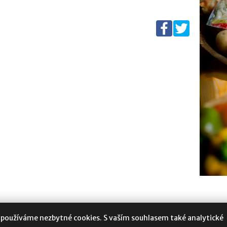
 používáme nezbytné cookies. S vaším souhlasem také analytické
oukromí