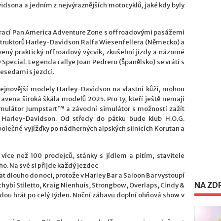
dsona a jedním z nejvýraznějších motocyklů, jaké kdy byly
 vrací Pan America Adventure Zone s offroadovými pasážemi
nstruktorů Harley-Davidson Ralfa Wiesenfellera (Německo) a
vený praktický offroadový výcvik, zkušební jízdy a názorné
pecial. Legenda rallye Joan Pedrero (Španělsko) se vrátí s
esedami s jezdci.
t nejnovější modely Harley-Davidson na vlastní kůži, mohou
vena široká škála modelů 2025. Pro ty, kteří ještě nemají
simulátor Jumpstart™ a závodní simulátor s možností zažít
 Harley-Davidson. Od středy do pátku bude klub H.O.G.
olečné vyjížďky po nádherných alpských silnicích Korutan a
více než 100 prodejců, stánky s jídlem a pitím, stavitele
. Na své si přijde každý jezdec
at dlouho do noci, protože v Harley Bar a Saloon Bar vystoupí
NA ZD
chybí Stiletto, Kraig Nienhuis, Strongbow, Overlaps, Cindy &
udou hrát po celý týden. Noční zábavu doplní ohňová show v