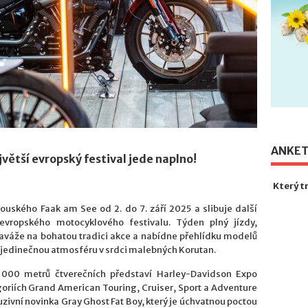
ANKE
větší evropský festival jede naplno!
Který t
uského Faak am See od 2. do 7. září 2025 a slibuje další
evropského motocyklového festivalu. Týden plný jízdy,
naváže na bohatou tradici akce a nabídne přehlídku modelů
 jedinečnou atmosféru v srdci malebných Korutan.
0 000 metrů čtverečních představí Harley-Davidson Expo
goriích Grand American Touring, Cruiser, Sport a Adventure
uzivní novinka Gray Ghost Fat Boy, který je úchvatnou poctou