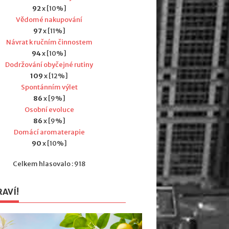
92
x [10%]
Vědomé nakupování
97
x [11%]
Návrat k ručním činnostem
94
x [10%]
Dodržování obyčejné rutiny
109
x [12%]
Spontánním výlet
86
x [9%]
Osobní evoluce
86
x [9%]
Domácí aromaterapie
90
x [10%]
Celkem hlasovalo : 918
RAVÍ!