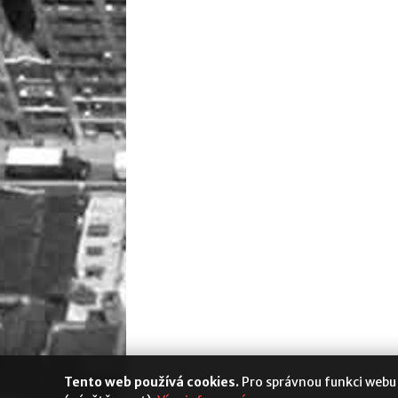
Tento web používá cookies.
Pro správnou funkci webu
Media Populus
|
Cookies
|
Nastavení s