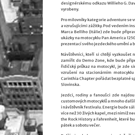
designérskému odkazu Willieho G. Davi
vyrobeny.
Pro milovníky kategorie adventure se
a vzrušujícími zážitky. Pod vedením i
Marca Belliho (Itálie) zde bude připra
ukázky na motocyklu Pan America 1250 S
prezentací svého jezdeckého umění a b
Návštěvníci, kteří si chtějí vyzkouše
zamířit do Demo Zone, kde bude připra
řidičský průkaz na motocykl, je zde 
vzrušení na stacionárním motocyklu
Carinthia Chapter pořádat bezplatné sp
Slovinska.
Jezdci, rodiny a fanoušci zde najdou 
customových motocyklů a mnoho dalšího
i návštěvník festivalu. Energie bude sál
více než 30 živých kapel, mezi nimiž ne
the Rock History a Fahrenheit, které b
pátek a sobotu večer.