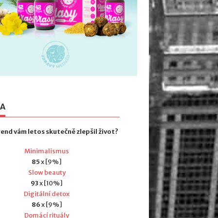
TA
rend vám letos skutečně zlepšil život?
Minimalismus
85
x [9%]
Slow beauty
93
x [10%]
Digitální detox
86
x [9%]
Domácí rituály