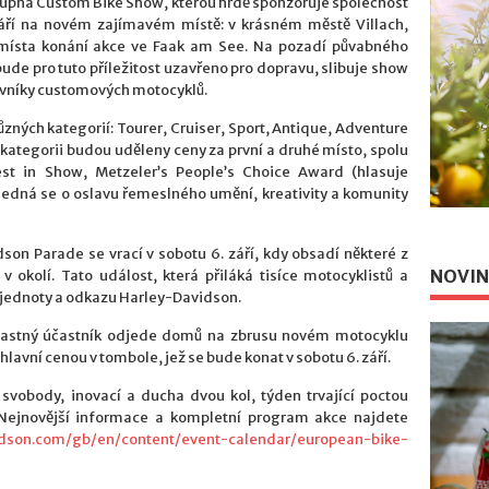
stupná Custom Bike Show, kterou hrdě sponzoruje společnost
září na novém zajímavém místě: v krásném městě Villach,
 místa konání akce ve Faak am See. Na pozadí půvabného
bude pro tuto příležitost uzavřeno pro dopravu, slibuje show
ilovníky customových motocyklů.
ůzných kategorií: Tourer, Cruiser, Sport, Antique, Adventure
kategorii budou uděleny ceny za první a druhé místo, spolu
est in Show, Metzeler’s People’s Choice Award (hlasuje
 Jedná se o oslavu řemeslného umění, kreativity a komunity
son Parade se vrací v sobotu 6. září, kdy obsadí některé z
NOVIN
v okolí. Tato událost, která přiláká tisíce motocyklistů a
, jednoty a odkazu Harley-Davidson.
šťastný účastník odjede domů na zbrusu novém motocyklu
hlavní cenou v tombole, jež se bude konat v sobotu 6. září.
vobody, inovací a ducha dvou kol, týden trvající poctou
 Nejnovější informace a kompletní program akce najdete
idson.com/gb/en/content/event-calendar/european-bike-