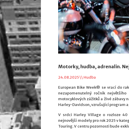
Motorky, hudba, adrenalin. Nej
24.08.2025 \\
Hudba
European Bike Week® se vrací do rako
nezapomenutelný ročník největšího 
motocyklových zážitků a živé zábavy 
Harley-Davidson, vzrušující program a
V srdci Harley Village o rozloze 4
nejnovější modely pro rok 2025 v kate
Touring. V centru pozornosti bude exkl