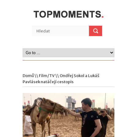
Domů
\\
Film/TV
\\ Ondřej Sokol a Lukáš
Pavlásek natáčejí cestopis