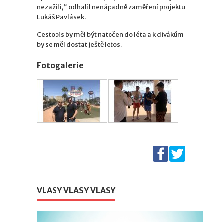
nezažili,“ odhalil nenápadně zaměření projektu
Lukáš Pavlásek.
Cestopis by měl být natočen do léta a k divákům
by se měl dostat ještě letos.
Fotogalerie
VLASY VLASY VLASY