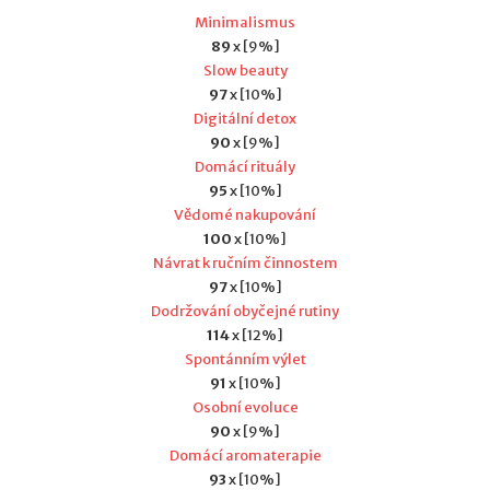
Minimalismus
89
x [9%]
Slow beauty
97
x [10%]
Digitální detox
90
x [9%]
Domácí rituály
95
x [10%]
Vědomé nakupování
100
x [10%]
Návrat k ručním činnostem
97
x [10%]
Dodržování obyčejné rutiny
114
x [12%]
Spontánním výlet
91
x [10%]
Osobní evoluce
90
x [9%]
Domácí aromaterapie
93
x [10%]