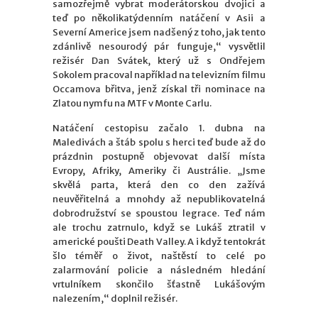
samozřejmě vybrat moderátorskou dvojici a
teď po několikatýdenním natáčení v Asii a
Severní Americe jsem nadšený z toho, jak tento
zdánlivě nesourodý pár funguje,“ vysvětlil
režisér Dan Svátek, který už s Ondřejem
Sokolem pracoval například na televizním filmu
Occamova břitva, jenž získal tři nominace na
Zlatou nymfu na MTF v Monte Carlu.
Natáčení cestopisu začalo 1. dubna na
Maledivách a štáb spolu s herci teď bude až do
prázdnin postupně objevovat další místa
Evropy, Afriky, Ameriky či Austrálie. „Jsme
skvělá parta, která den co den zažívá
neuvěřitelná a mnohdy až nepublikovatelná
dobrodružství se spoustou legrace. Teď nám
ale trochu zatrnulo, když se Lukáš ztratil v
americké poušti Death Valley. A i když tentokrát
šlo téměř o život, naštěstí to celé po
zalarmování policie a následném hledání
vrtulníkem skončilo šťastně Lukášovým
nalezením,“ doplnil režisér.