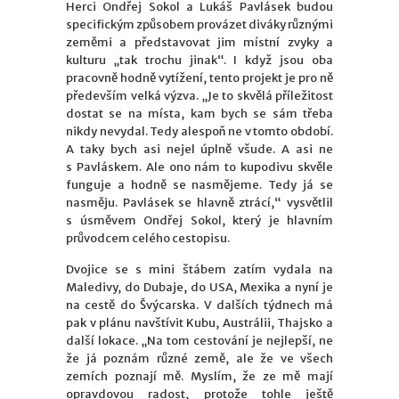
Herci Ondřej Sokol a Lukáš Pavlásek budou
specifickým způsobem provázet diváky různými
zeměmi a představovat jim místní zvyky a
kulturu „tak trochu jinak“. I když jsou oba
pracovně hodně vytížení, tento projekt je pro ně
především velká výzva. „Je to skvělá příležitost
dostat se na místa, kam bych se sám třeba
nikdy nevydal. Tedy alespoň ne v tomto období.
A taky bych asi nejel úplně všude. A asi ne
s Pavláskem. Ale ono nám to kupodivu skvěle
funguje a hodně se nasmějeme. Tedy já se
nasměju. Pavlásek se hlavně ztrácí,“ vysvětlil
s úsměvem Ondřej Sokol, který je hlavním
průvodcem celého cestopisu.
Dvojice se s mini štábem zatím vydala na
Maledivy, do Dubaje, do USA, Mexika a nyní je
na cestě do Švýcarska. V dalších týdnech má
pak v plánu navštívit Kubu, Austrálii, Thajsko a
další lokace. „Na tom cestování je nejlepší, ne
že já poznám různé země, ale že ve všech
zemích poznají mě. Myslím, že ze mě mají
opravdovou radost, protože tohle ještě