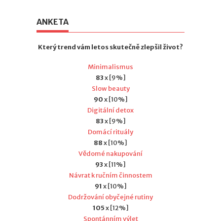
ANKETA
Který trend vám letos skutečně zlepšil život?
Minimalismus
83
x [9%]
Slow beauty
90
x [10%]
Digitální detox
83
x [9%]
Domácí rituály
88
x [10%]
Vědomé nakupování
93
x [11%]
Návrat k ručním činnostem
91
x [10%]
Dodržování obyčejné rutiny
105
x [12%]
Spontánním výlet