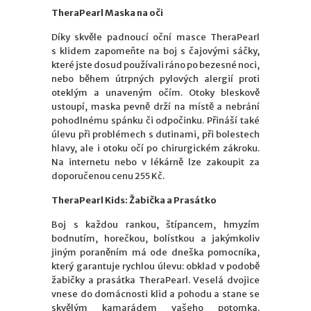
TheraPearl Maska na oči
Díky skvěle padnoucí oční masce TheraPearl
s klidem zapomeňte na boj s čajovými sáčky,
které jste dosud používali ráno po bezesné noci,
nebo během útrpných pylových alergií proti
oteklým a unaveným očím. Otoky bleskově
ustoupí, maska pevně drží na místě a nebrání
pohodlnému spánku či odpočinku. Přináší také
úlevu při problémech s dutinami, při bolestech
hlavy, ale i otoku očí po chirurgickém zákroku.
Na internetu nebo v lékárně lze zakoupit za
doporučenou cenu 255 Kč.
TheraPearl Kids: Žabička a Prasátko
Boj s každou rankou, štípancem, hmyzím
bodnutím, horečkou, bolístkou a jakýmkoliv
jiným poraněním má ode dneška pomocníka,
který garantuje rychlou úlevu: obklad v podobě
žabičky a prasátka TheraPearl. Veselá dvojice
vnese do domácnosti klid a pohodu a stane se
skvělým kamarádem vašeho potomka.