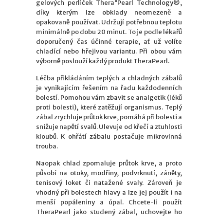
gelových perliček Thera°Pearl Technology®,
díky kterým lze obklady neomezeně a
opakovaně používat. Udržují potřebnou teplotu
minimálně po dobu 20 minut. To je podle lékařů
doporučený čas účinné terapie, ať už volíte
chladící nebo hřejivou variantu. Při obou vám
výborně poslouží každý produkt TheraPearl.
Léčba přikládáním teplých a chladných zábalů
je vynikajícím řešením na řadu každodenních
bolestí. Pomohou vám zbavit se analgetik (léků
proti bolesti), které zatěžují organismus. Teplý
zábal zrychluje průtok krve, pomáhá při bolesti a
snižuje napětí svalů. Ulevuje od křečí a ztuhlosti
kloubů. K ohřátí zábalu postačuje mikrovlnná
trouba.
Naopak chlad zpomaluje průtok krve, a proto
působí na otoky, modřiny, podvrknutí, záněty,
tenisový loket či natažené svaly. Zároveň je
vhodný při bolestech hlavy a lze jej použít i na
menší popáleniny a úpal. Chcete-li použít
TheraPearl jako studený zábal, uchovejte ho