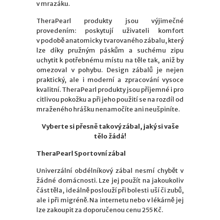
v mrazáku.
TheraPearl produkty jsou výjimečné
provedením: poskytují uživateli komfort
v podobě anatomicky tvarovaného zábalu, který
lze díky pružným páskům a suchému zipu
uchytit k potřebnému místu na těle tak, aniž by
omezoval v pohybu. Design zábalů je nejen
praktický, ale i moderní a zpracování vysoce
kvalitní. TheraPearl produkty jsou příjemné i pro
citlivou pokožku a při jeho použití se na rozdíl od
mraženého hrášku nenamočíte ani neušpiníte.
Vyberte si přesně takový zábal, jaký si vaše
tělo žádá!
TheraPearl Sportovní zábal
Univerzální obdélníkový zábal nesmí chybět v
žádné domácnosti. Lze jej použít na jakoukoliv
část těla, ideálně poslouží při bolesti uší či zubů,
ale i při migréně. Na internetu nebo v lékárně jej
lze zakoupit za doporučenou cenu 255 Kč.