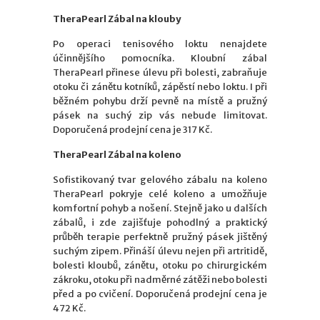
TheraPearl Zábal na klouby
Po operaci tenisového loktu nenajdete
účinnějšího pomocníka. Kloubní zábal
TheraPearl přinese úlevu při bolesti, zabraňuje
otoku či zánětu kotníků, zápěstí nebo loktu. I při
běžném pohybu drží pevně na místě a pružný
pásek na suchý zip vás nebude limitovat.
Doporučená prodejní cena je 317 Kč.
TheraPearl Zábal na koleno
Sofistikovaný tvar gelového zábalu na koleno
TheraPearl pokryje celé koleno a umožňuje
komfortní pohyb a nošení. Stejně jako u dalších
zábalů, i zde zajišťuje pohodlný a praktický
průběh terapie perfektně pružný pásek jištěný
suchým zipem. Přináší úlevu nejen při artritidě,
bolesti kloubů, zánětu, otoku po chirurgickém
zákroku, otoku při nadměrné zátěži nebo bolesti
před a po cvičení. Doporučená prodejní cena je
472 Kč.