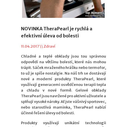
NOVINKA TheraPearl je rychlá a
efektivní úleva od bolesti
11.04.2017 \\
Zdraví
Chladné a teplé obklady jsou tou správnou
odpovědí na většinu bolestí, které nás mohou
trápit. Sáček mraženého hrášku nebo termofor,
to už je spíše nostalgie. Na náš trh se dostávají
nové a moderní produkty TheraPearl, které
využívají generacemi osvědčenou terapii tepla
a chladu v nové formě. Gelové obklady
TheraPearl jsou navržené pro aktivní uživatele a
splňují vysoké nároky. Ať jste vášnivý sportovec,
nebo starostlivá maminka, TheraPearl nabízí
účinné řešení úlevy od bolesti.
Produkty využívají unikátní technologii