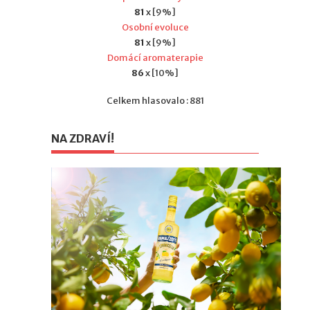
81
x [9%]
Osobní evoluce
81
x [9%]
Domácí aromaterapie
86
x [10%]
Celkem hlasovalo : 881
NA ZDRAVÍ!