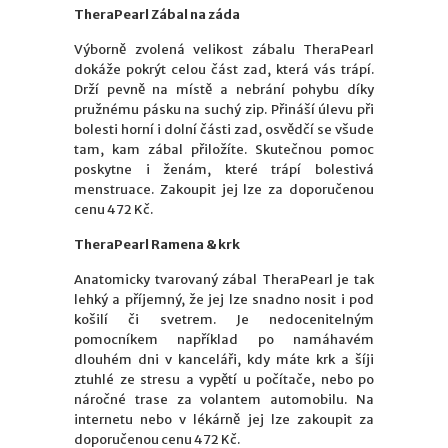
TheraPearl Zábal na záda
Výborně zvolená velikost zábalu TheraPearl
dokáže pokrýt celou část zad, která vás trápí.
Drží pevně na místě a nebrání pohybu díky
pružnému pásku na suchý zip. Přináší úlevu při
bolesti horní i dolní části zad, osvědčí se všude
tam, kam zábal přiložíte. Skutečnou pomoc
poskytne i ženám, které trápí bolestivá
menstruace. Zakoupit jej lze za doporučenou
cenu 472 Kč.
TheraPearl Ramena & krk
Anatomicky tvarovaný zábal TheraPearl je tak
lehký a příjemný, že jej lze snadno nosit i pod
košilí či svetrem. Je nedocenitelným
pomocníkem například po namáhavém
dlouhém dni v kanceláři, kdy máte krk a šíji
ztuhlé ze stresu a vypětí u počítače, nebo po
náročné trase za volantem automobilu. Na
internetu nebo v lékárně jej lze zakoupit za
doporučenou cenu 472 Kč.