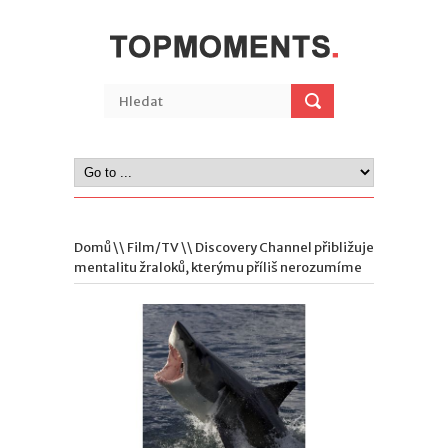
Domů
\\
Film/TV
\\ Discovery Channel přibližuje
mentalitu žraloků, kterýmu příliš nerozumíme