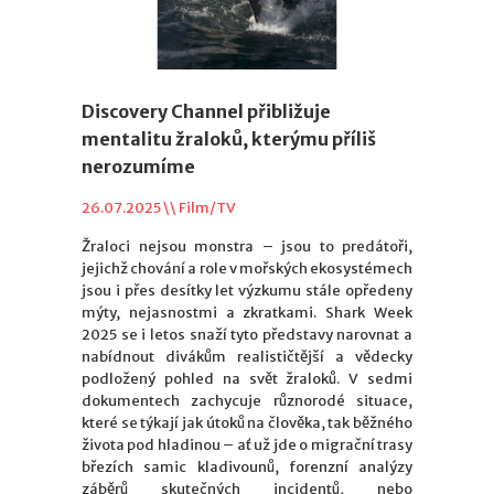
Discovery Channel přibližuje
mentalitu žraloků, kterýmu příliš
nerozumíme
26.07.2025 \\
Film/TV
Žraloci nejsou monstra – jsou to predátoři,
jejichž chování a role v mořských ekosystémech
jsou i přes desítky let výzkumu stále opředeny
mýty, nejasnostmi a zkratkami. Shark Week
2025 se i letos snaží tyto představy narovnat a
nabídnout divákům realističtější a vědecky
podložený pohled na svět žraloků. V sedmi
dokumentech zachycuje různorodé situace,
které se týkají jak útoků na člověka, tak běžného
života pod hladinou – ať už jde o migrační trasy
březích samic kladivounů, forenzní analýzy
záběrů skutečných incidentů, nebo