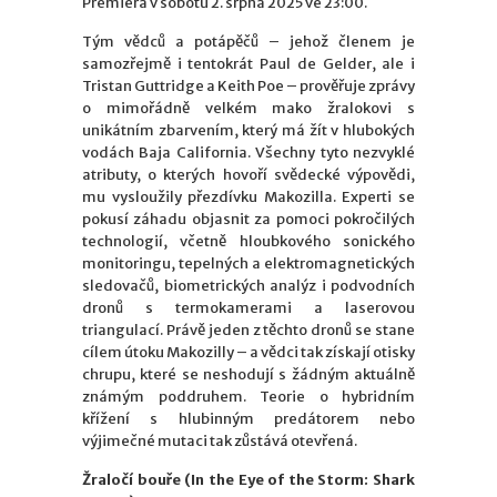
Premiéra v sobotu 2. srpna 2025 ve 23:00.
Tým vědců a potápěčů – jehož členem je
samozřejmě i tentokrát Paul de Gelder, ale i
Tristan Guttridge a Keith Poe – prověřuje zprávy
o mimořádně velkém mako žralokovi s
unikátním zbarvením, který má žít v hlubokých
vodách Baja California. Všechny tyto nezvyklé
atributy, o kterých hovoří svědecké výpovědi,
mu vysloužily přezdívku Makozilla. Experti se
pokusí záhadu objasnit za pomoci pokročilých
technologií, včetně hloubkového sonického
monitoringu, tepelných a elektromagnetických
sledovačů, biometrických analýz i podvodních
dronů s termokamerami a laserovou
triangulací. Právě jeden z těchto dronů se stane
cílem útoku Makozilly – a vědci tak získají otisky
chrupu, které se neshodují s žádným aktuálně
známým poddruhem. Teorie o hybridním
křížení s hlubinným predátorem nebo
výjimečné mutaci tak zůstává otevřená.
Žraločí bouře (In the Eye of the Storm: Shark