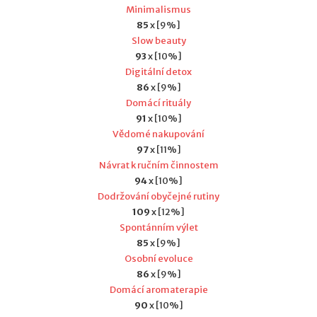
Minimalismus
85
x [9%]
Slow beauty
93
x [10%]
Digitální detox
86
x [9%]
Domácí rituály
91
x [10%]
Vědomé nakupování
97
x [11%]
Návrat k ručním činnostem
94
x [10%]
Dodržování obyčejné rutiny
109
x [12%]
Spontánním výlet
85
x [9%]
Osobní evoluce
86
x [9%]
Domácí aromaterapie
90
x [10%]