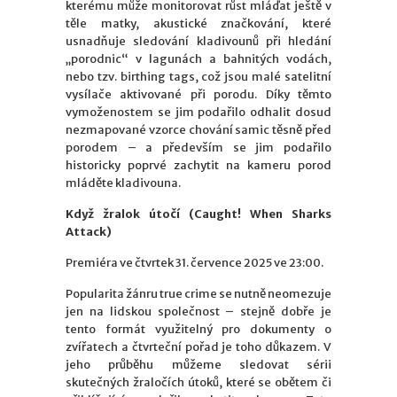
kterému může monitorovat růst mláďat ještě v
těle matky, akustické značkování, které
usnadňuje sledování kladivounů při hledání
„porodnic“ v lagunách a bahnitých vodách,
nebo tzv. birthing tags, což jsou malé satelitní
vysílače aktivované při porodu. Díky těmto
vymoženostem se jim podařilo odhalit dosud
nezmapované vzorce chování samic těsně před
porodem – a především se jim podařilo
historicky poprvé zachytit na kameru porod
mláděte kladivouna.
Když žralok útočí (Caught! When Sharks
Attack)
Premiéra ve čtvrtek 31. července 2025 ve 23:00.
Popularita žánru true crime se nutně neomezuje
jen na lidskou společnost – stejně dobře je
tento formát využitelný pro dokumenty o
zvířatech a čtvrteční pořad je toho důkazem. V
jeho průběhu můžeme sledovat sérii
skutečných žraločích útoků, které se obětem či