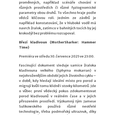
proměnných, například scénáře chování v
různých prostředích či různé fyziognomické
parametry obou druhů. To všechno hraje podle
vědců klíčovou roli. Jedním ze závěrů je
například konstatování, že v hluboké vodě má
navrch žralok, zatímco v bahnitých tocích by jej
krokodýl bez problému rozcupoval.
Březí kladivoun (MotherSharker: Hammer
Time)
Premiéra ve středu 30. července 2025 ve 23:00.
Fascinující dokument sleduje samice žraloka
kladivouna velkého (Sphyrna mokarran) v
nejohroženějším období jejich životního cyklu –
v době, kdy hledají ideální místo pro porod a
migrují kvůli tomu klidně i stovky kilometrů. Jde
o vůbec první vědecký pokus zdokumentovat
porod kladivounů v reálném čase a v jejich
přirozeném prostředí. Výzkumný tým Jamese
Sulikowského používá různé neotřelé
technologie, třeba podmořský ultrazvuk, díky