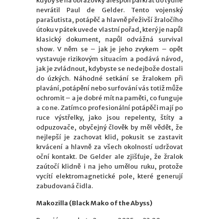
kdyby se na obrazovky alespoň párkrát do týdne
nevrátil Paul de Gelder. Tento vojenský
parašutista, potápěč a hlavně přeživší žraločího
útoku v pátek uvede vlastní pořad, který je napůl
klasický dokument, napůl odvážná survival
show. V něm se – jak je jeho zvykem – opět
vystavuje rizikovým situacím a podává návod,
jak je zvládnout, kdybyste se nedejbože dostali
do úzkých. Náhodné setkání se žralokem při
plavání, potápění nebo surfování vás totiž může
ochromit – a je dobré mít na paměti, co funguje
a co ne. Zatímco profesionální potápěči mají po
ruce výstřelky, jako jsou repelenty, štíty a
odpuzovače, obyčejný člověk by měl vědět, že
nejlepší je zachovat klid, pokusit se zastavit
krvácení a hlavně za všech okolností udržovat
oční kontakt. De Gelder ale zjišťuje, že žralok
zaútočí klidně i na jeho umělou ruku, protože
vycítí elektromagnetické pole, které generují
zabudovaná čidla.
Makozilla (Black Mako of the Abyss)