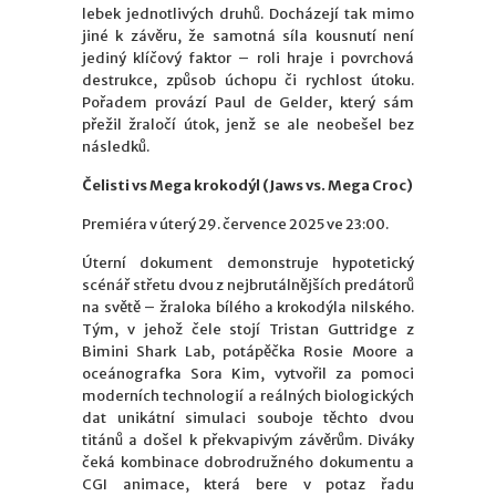
lebek jednotlivých druhů. Docházejí tak mimo
jiné k závěru, že samotná síla kousnutí není
jediný klíčový faktor – roli hraje i povrchová
destrukce, způsob úchopu či rychlost útoku.
Pořadem provází Paul de Gelder, který sám
přežil žraločí útok, jenž se ale neobešel bez
následků.
Čelisti vs Mega krokodýl (Jaws vs. Mega Croc)
Premiéra v úterý 29. července 2025 ve 23:00.
Úterní dokument demonstruje hypotetický
scénář střetu dvou z nejbrutálnějších predátorů
na světě – žraloka bílého a krokodýla nilského.
Tým, v jehož čele stojí Tristan Guttridge z
Bimini Shark Lab, potápěčka Rosie Moore a
oceánografka Sora Kim, vytvořil za pomoci
moderních technologií a reálných biologických
dat unikátní simulaci souboje těchto dvou
titánů a došel k překvapivým závěrům. Diváky
čeká kombinace dobrodružného dokumentu a
CGI animace, která bere v potaz řadu