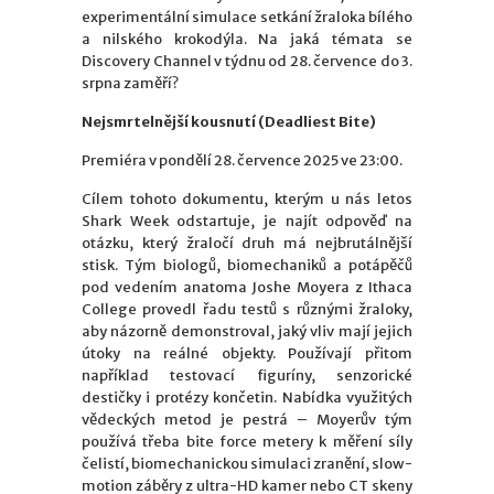
experimentální simulace setkání žraloka bílého
a nilského krokodýla. Na jaká témata se
Discovery Channel v týdnu od 28. července do 3.
srpna zaměří?
Nejsmrtelnější kousnutí (Deadliest Bite)
Premiéra v pondělí 28. července 2025 ve 23:00.
Cílem tohoto dokumentu, kterým u nás letos
Shark Week odstartuje, je najít odpověď na
otázku, který žraločí druh má nejbrutálnější
stisk. Tým biologů, biomechaniků a potápěčů
pod vedením anatoma Joshe Moyera z Ithaca
College provedl řadu testů s různými žraloky,
aby názorně demonstroval, jaký vliv mají jejich
útoky na reálné objekty. Používají přitom
například testovací figuríny, senzorické
destičky i protézy končetin. Nabídka využitých
vědeckých metod je pestrá – Moyerův tým
používá třeba bite force metery k měření síly
čelistí, biomechanickou simulaci zranění, slow-
motion záběry z ultra-HD kamer nebo CT skeny