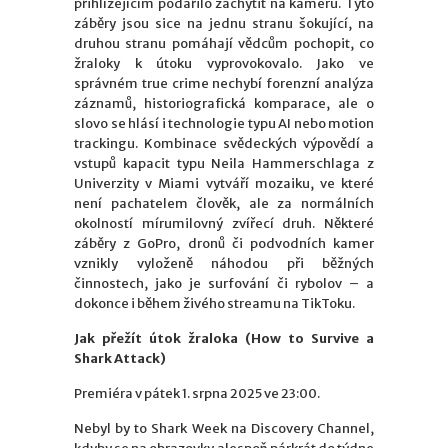
přihlížejícím podařilo zachytit na kameru. Tyto
záběry jsou sice na jednu stranu šokující, na
druhou stranu pomáhají vědcům pochopit, co
žraloky k útoku vyprovokovalo. Jako ve
správném true crime nechybí forenzní analýza
záznamů, historiografická komparace, ale o
slovo se hlásí i technologie typu AI nebo motion
trackingu. Kombinace svědeckých výpovědí a
vstupů kapacit typu Neila Hammerschlaga z
Univerzity v Miami vytváří mozaiku, ve které
není pachatelem člověk, ale za normálních
okolností mírumilovný zvířecí druh. Některé
záběry z GoPro, dronů či podvodních kamer
vznikly vyloženě náhodou při běžných
činnostech, jako je surfování či rybolov – a
dokonce i během živého streamu na TikToku.
Jak přežít útok žraloka (How to Survive a
Shark Attack)
Premiéra v pátek 1. srpna 2025 ve 23:00.
Nebyl by to Shark Week na Discovery Channel,