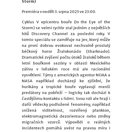
Storm)
Premiéra v neděli 3. srpna 2025 ve 23:00.
Cyklus V epicentru bouře (In the Eye of the
Storm) se velmi rychle stal jedním z největších
hitů Discovery Channel za poslední roky. V
tomto speciálu se zaměřuje na jev, který může
na první dobrou evokovat nechvalně proslulý
béčkový horor Žralokonádo (Sharknado).
Dramatické zvýšení počtu útoků žraloků během
letní bouřkové sezóny v oblasti Mexického
zálivu v loňském roce má ale racionální
vysvětlení. Týmy z amerických agentur NOAA a
NASA například docházejí ke zjištění, že
hurikány a tropické bouře vyplavují menší
predátory na pobřeží – logicky tak dochází k
častějšímu kontaktu s lidmi. Svou roli ale hrají i
další vědecky podložené fenomény, například
snížená viditelnost, rozvířený plankton,
elektromagnetická dezorientace nebo změny
migračních vzorců. Výpovědi o reálných
incidentech pomáhá uvést na pravou míru i