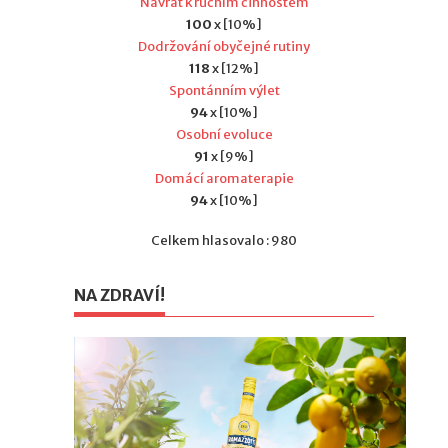
Návrat k ručním činnostem
100
x [10%]
Dodržování obyčejné rutiny
118
x [12%]
Spontánním výlet
94
x [10%]
Osobní evoluce
91
x [9%]
Domácí aromaterapie
94
x [10%]
Celkem hlasovalo : 980
NA ZDRAVÍ!