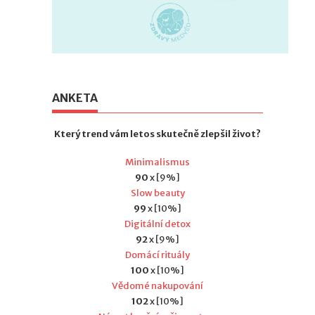
ANKETA
Který trend vám letos skutečně zlepšil život?
Minimalismus
90
x [9%]
Slow beauty
99
x [10%]
Digitální detox
92
x [9%]
Domácí rituály
100
x [10%]
Vědomé nakupování
102
x [10%]