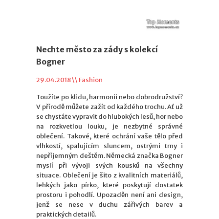
Nechte město za zády s kolekcí
Bogner
29.04.2018 \\
Fashion
Toužíte po klidu, harmonii nebo dobrodružství?
V přírodě můžete zažít od každého trochu. Ať už
se chystáte vypravit do hlubokých lesů, hor nebo
na rozkvetlou louku, je nezbytné správné
oblečení. Takové, které ochrání vaše tělo před
vlhkostí, spalujícím sluncem, ostrými trny i
nepříjemným deštěm. Německá značka Bogner
myslí při vývoji svých kousků na všechny
situace. Oblečení je šito z kvalitních materiálů,
lehkých jako pírko, které poskytují dostatek
prostoru i pohodlí. Upozaděn není ani design,
jenž se nese v duchu zářivých barev a
praktických detailů.