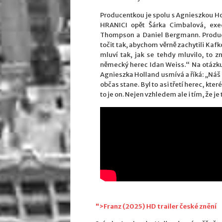
Producentkou je spolu s Agnieszkou H
HRANICI opět Šárka Cimbalová, exe
Thompson a Daniel Bergmann. Produce
točit tak, abychom věrně zachytili Kafko
mluví tak, jak se tehdy mluvilo, to 
německý herec Idan Weiss.“ Na otázku, 
Agnieszka Holland usmívá a říká: „Náš p
občas stane. Byl to asi třetí herec, kte
to je on. Nejen vzhledem ale i tím, že
">Franz (2025) HD trailer české znění