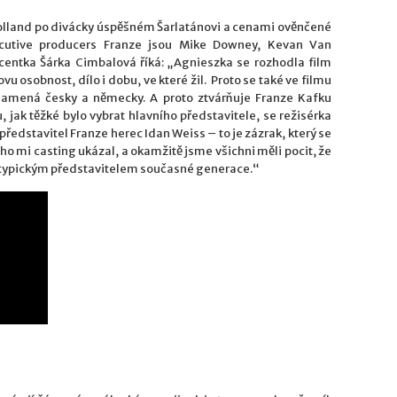
olland po divácky úspěšném Šarlatánovi a cenami ověnčené
cutive producers Franze jsou Mike Downey, Kevan Van
ntka Šárka Cimbalová říká: „Agnieszka se rozhodla film
vu osobnost, dílo i dobu, ve které žil. Proto se také ve filmu
znamená česky a německy. A proto ztvárňuje Franze Kafku
jak těžké bylo vybrat hlavního představitele, se režisérka
ředstavitel Franze herec Idan Weiss – to je zázrak, který se
rého mi casting ukázal, a okamžitě jsme všichni měli pocit, že
 je typickým představitelem současné generace.“