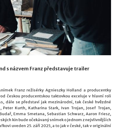
nd s názvem Franz představuje trailer
nímek Franz režisérky Agnieszky Holland a producentky
Pod českou producentskou taktovkou exceluje v hlavní roli
s, dále se představí jak mezinárodní, tak české hvězdné
Peter Kurth, Katharina Stark, Ivan Trojan, Josef Trojan,
n Budař, Emma Smetana, Sebastian Schwarz, Aaron Friesz,
ských kin bude očekávaný snímek o jednom z nejvlivnějších
kovi uveden 25. září 2025, a to jak v české, tak v originální