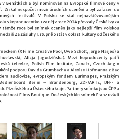
ty v Benátkách a byl nominován na Evropské filmové ceny v
nář. Získal nespočet mezinárodních ocenění a byl zařazen do
mových festivalů. V Polsku se stal nejnavštěvovanějším
u s koproducentkou za něj v roce 2024 převzaly České lvy za
V témže roce byl snímek oceněn jako nejlepší film Polskou
daili Za zásluhy I. stupně o stát v oblasti kultury od českého
ěmeckem (X Filme Creative Pool, Uwe Schott, Jorge Narjes) a
osławski, Alicja Jagodzińska). Mezi koproducenty patří
eská televize, Polish Film Insitute, Canal+, Czech Anglo
dukční podporu Davida Grumbacha a Alexise Hofmanna z Bac
ondem audiovize, evropským fondem Eurimages, Pražským
Medienboard Berlin – Brandenburg, ZDF/ARTE, DFFF a
du Plzeňského a Ústeckého kraje. Partnery snímku jsou ČPP a
polečnost Films Boutique. Do českých kin snímek Franz uvádí
.