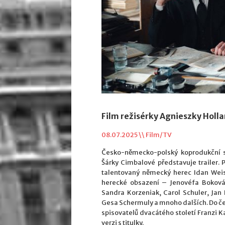
Film režisérky Agnieszky Holla
08.07.2025 \\
Film/TV
Česko-německo-polský koprodukční s
Šárky Cimbalové představuje trailer. 
talentovaný německý herec Idan Weis
herecké obsazení – Jenovéfa Boková, 
Sandra Korzeniak, Carol Schuler, Ja
Gesa Schermuly a mnoho dalších. Do če
spisovatelů dvacátého století Franzi Kaf
verzi s titulky.