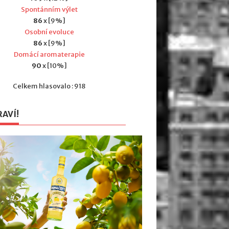
Spontánním výlet
86
x [9%]
Osobní evoluce
86
x [9%]
Domácí aromaterapie
90
x [10%]
Celkem hlasovalo : 918
RAVÍ!