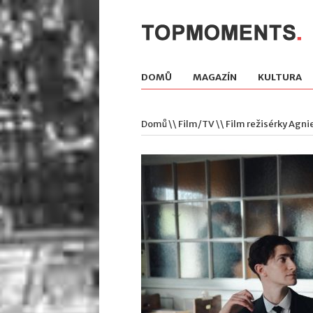
DOMŮ
MAGAZÍN
KULTURA
Domů
\\
Film/TV
\\ Film režisérky Agni