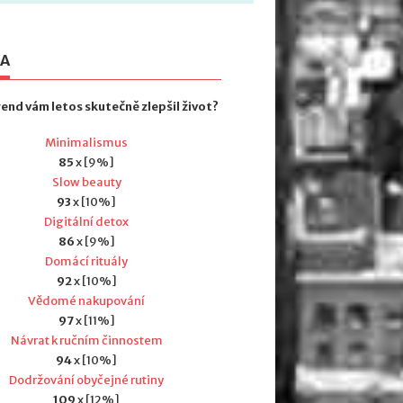
TA
rend vám letos skutečně zlepšil život?
Minimalismus
85
x [9%]
Slow beauty
93
x [10%]
Digitální detox
86
x [9%]
Domácí rituály
92
x [10%]
Vědomé nakupování
97
x [11%]
Návrat k ručním činnostem
94
x [10%]
Dodržování obyčejné rutiny
109
x [12%]