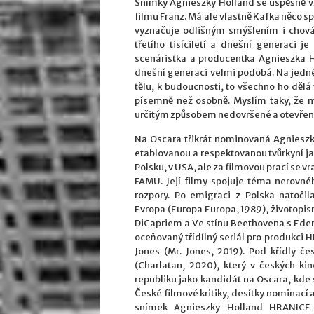
Snímky Agnieszky Holland se úspěšně vz
filmu Franz. Má ale vlastně Kafka něco 
vyznačuje odlišným smýšlením i chová
třetího tisíciletí a dnešní generaci j
scenáristka a producentka Agnieszka Ho
dnešní generaci velmi podobá. Na jedné s
tělu, k budoucnosti, to všechno ho děl
písemně než osobně. Myslím taky, že m
určitým způsobem nedovršené a otevřené
Na Oscara třikrát nominovaná Agnieszka
etablovanou a respektovanou tvůrkyní ja
Polsku, v USA, ale za filmovou prací se vr
FAMU. Její filmy spojuje téma nerovnéh
rozpory. Po emigraci z Polska natoči
Evropa (Europa Europa, 1989), životopi
DiCapriem a Ve stínu Beethovena s Ede
oceňovaný třídílný seriál pro produkci 
Jones (Mr. Jones, 2019). Pod křídly č
(Charlatan, 2020), který v českých k
republiku jako kandidát na Oscara, kde s
České filmové kritiky, desítky nominací 
snímek Agnieszky Holland HRANICE