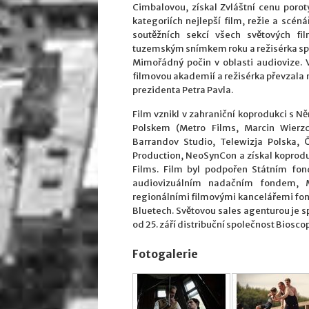
Cimbalovou, získal Zvláštní cenu poro
kategoriích nejlepší film, režie a scé
soutěžních sekcí všech světových fil
tuzemským snímkem roku a režisérka spol
Mimořádný počin v oblasti audiovize. 
filmovou akademií a režisérka převzala me
prezidenta Petra Pavla.
Film vznikl v zahraniční koprodukci s N
Polskem (Metro Films, Marcin Wierzch
Barrandov Studio, Telewizja Polska, Č
Production, NeoSynCon a získal kopro
Films. Film byl podpořen Státním f
audiovizuálním nadačním fondem, 
regionálními filmovými kancelářemi fon
Bluetech. Světovou sales agenturou je s
od 25. září distribuční společnost Bioscop
Fotogalerie