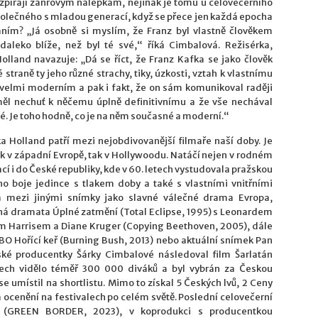
pírají žánrovým nálepkám, nejinak je tomu u celovečerního
společného s mladou generací, když se přece jen každá epocha
ním? „Já osobně si myslím, že Franz byl vlastně člověkem
e daleko blíže, než byl té své,“ říká Cimbalová. Režisérka,
lland navazuje: „Dá se říct, že Franz Kafka se jako člověk
traně ty jeho různé strachy, tiky, úzkosti, vztah k vlastnímu
á velmi moderním a pak i fakt, že on sám komunikoval raději
ěl nechuť k něčemu úplně definitivnímu a že vše nechával
. Je toho hodně, co je na něm současné a moderní.“
 Holland patří mezi nejobdivovanější filmaře naší doby. Je
k v západní Evropě, tak v Hollywoodu. Natáčí nejen v rodném
ací i do České republiky, kde v 60. letech vystudovala pražskou
o boje jedince s tlakem doby a také s vlastními vnitřními
la mezi jinými snímky jako slavné válečné drama Evropa,
sná dramata Úplné zatmění (Total Eclipse, 1995) s Leonardem
m Harrisem a Diane Kruger (Copying Beethoven, 2005), dále
HBO Hořící keř (Burning Bush, 2013) nebo aktuální snímek Pan
eské producentky Šárky Cimbalové následoval film Šarlatán
inech vidělo téměř 300 000 diváků a byl vybrán za Českou
e umístil na shortlistu. Mimo to získal 5 Českých lvů, 2 Ceny
a ocenění na festivalech po celém světě. Poslední celovečerní
 (GREEN BORDER, 2023), v koprodukci s producentkou