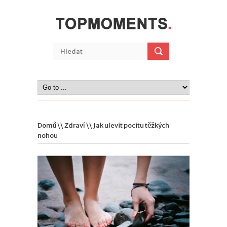
Domů
\\
Zdraví
\\ Jak ulevit pocitu těžkých
nohou