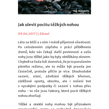
Jak ulevit pocitu těžkých nohou
09.04.2017 \\
Zdraví
Léto se blíží a s ním i méně příjemné všednosti.
Po celodenním zápřahu v práci přiběhnete
domů, kde vás čekají další povinnosti a vaše
nohy jsou těžké jako by byly obtěžkány olovem.
Chybně se řada lidí domnívá, že je to porušením
pitného režimu, ale to může být pravda jen
částečně, protože příčin je více. Dlouhodobé
sezení, stání, zdvihání těžkých břemen,
zátěžové sporty, obezita, ale i nošení bot
s vysokými podpatky či sezení s nohou přes
nohu - to vše jsou faktory, které pocit těžkých
nohou zhoršují.
Těžké a oteklé nohy mohou být příznakem