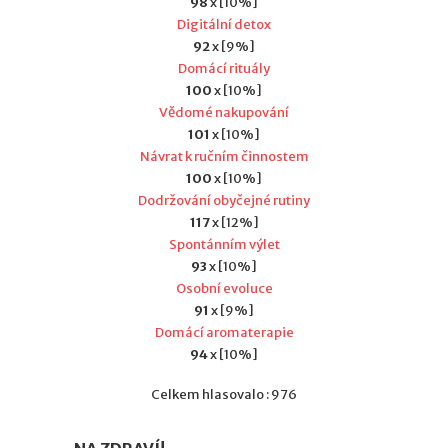
98
x [10%]
Digitální detox
92
x [9%]
Domácí rituály
100
x [10%]
Vědomé nakupování
101
x [10%]
Návrat k ručním činnostem
100
x [10%]
Dodržování obyčejné rutiny
117
x [12%]
Spontánním výlet
93
x [10%]
Osobní evoluce
91
x [9%]
Domácí aromaterapie
94
x [10%]
Celkem hlasovalo : 976