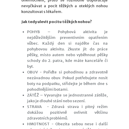
onemocnění, proto se rozhodně doporučuje
nevyčkávat a pocit těžkých a oteklých nohou
konzultovat s lékařem.
Jak tedy ulevit pocitu těžkých nohou?
POHYB – Pohybová aktivita je
nejdůležitějším preventivním opatřením
vůbec. Každý den si najděte čas na
pohybovou aktivitu. Zkuste jít do práce
pěšky, místo autem nebo vyběhnout pěšky
schody do 2. patra, kde máte kanceláře či
byt.
OBUV - Pořiďte si pohodlnou a zdravotně
nezávadnou obuv. Pokud potřebujete nosit
boty na podpatku, střídejte je během dne s
pohodlnějšími botami.
ZÁTĚŽ – Vyvarujte se jednostranné zátěže,
jako je dlouhé stání nebo sezení.
STRAVA - Zdravá strava i pitný režim
dokážou pozitivně ovlivnit většinu
zdravotních problémů.
HMOTNOST - Obezita sebou nese i další