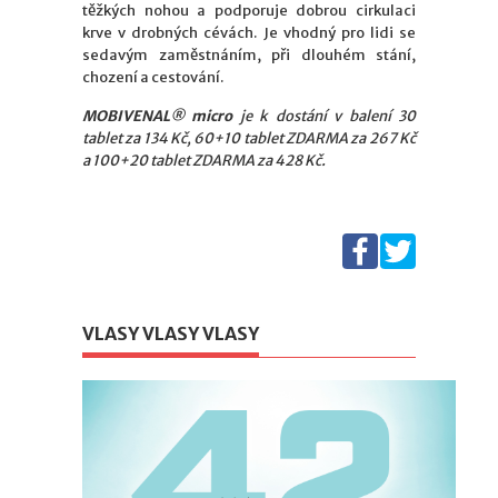
těžkých nohou a podporuje dobrou cirkulaci
krve v drobných cévách. Je vhodný pro lidi se
sedavým zaměstnáním, při dlouhém stání,
chození a cestování.
MOBIVENAL® micro
je k dostání v balení 30
tablet za 134 Kč, 60+10 tablet ZDARMA za 267 Kč
a 100+20 tablet ZDARMA za 428 Kč.
VLASY VLASY VLASY