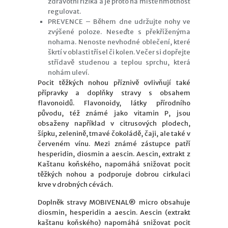
zdravotní rizika a je proto na místě hmotnost
regulovat.
PREVENCE – Během dne udržujte nohy ve
zvýšené poloze. Neseďte s překříženýma
nohama. Nenoste nevhodné oblečení, které
škrtí v oblasti třísel či kolen. Večer si dopřejte
střídavě studenou a teplou sprchu, která
nohám uleví.
Pocit těžkých nohou příznivě ovlivňují také
přípravky a doplňky stravy s obsahem
flavonoidů. Flavonoidy, látky přírodního
původu, též známé jako vitamin P, jsou
obsaženy například v citrusových plodech,
šípku, zelenině, tmavé čokoládě, čaji, ale také v
červeném vínu. Mezi známé zástupce patří
hesperidin, diosmin a aescin. Aescin, extrakt z
Kaštanu koňského, napomáhá snižovat pocit
těžkých nohou a podporuje dobrou cirkulaci
krve v drobných cévách.
Doplněk stravy MOBIVENAL® micro obsahuje
diosmin, hesperidin a aescin. Aescin (extrakt
kaštanu koňského) napomáhá snižovat pocit