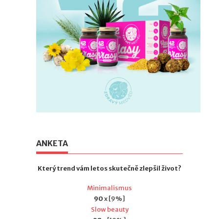
ANKETA
Který trend vám letos skutečně zlepšil život?
Minimalismus
90
x [9%]
Slow beauty