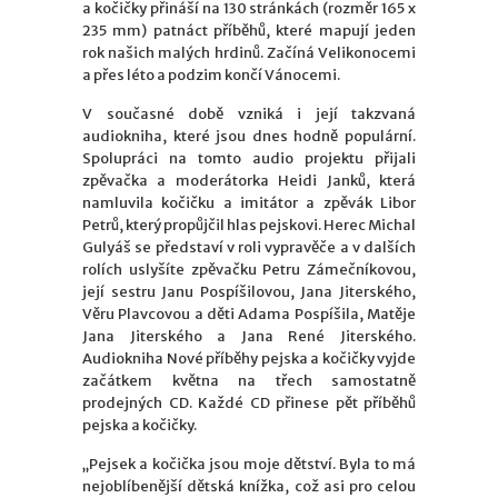
a kočičky přináší na 130 stránkách (rozměr 165 x
235 mm) patnáct příběhů, které mapují jeden
rok našich malých hrdinů. Začíná Velikonocemi
a přes léto a podzim končí Vánocemi.
V současné době vzniká i její takzvaná
audiokniha, které jsou dnes hodně populární.
Spolupráci na tomto audio projektu přijali
zpěvačka a moderátorka Heidi Janků, která
namluvila kočičku a imitátor a zpěvák Libor
Petrů, který propůjčil hlas pejskovi. Herec Michal
Gulyáš se představí v roli vypravěče a v dalších
rolích uslyšíte zpěvačku
Petru Zámečníkovou,
její sestru Janu Pospíšilovou, Jana Jiterského,
Věru Plavcovou a děti Adama Pospíšila, Matěje
Jana Jiterského a Jana René Jiterského.
A
udiokniha Nové příběhy pejska a kočičky vyjde
začátkem května na třech samostatně
prodejných CD. Každé CD přinese pět příběhů
pejska a kočičky.
„Pejsek a kočička jsou moje dětství. Byla to má
nejoblíbenější dětská knížka, což asi pro celou