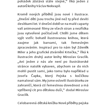
pohádek zůstává stále stejné,“ říká jeden z
autorů knihy Václav Nekvapil.
Kromě nových příběhů jsou nové i ilustrace.
„Dnešní děti jsou trochu jiné než ty před devíti
desítkami let. V dnešní době se na malé caparty
valí animované filmy ze všech stran a nezřídka
jsou vytvořené počítačově. Chtěli jsme dětem
vyjít vstříc bohatě ilustrovanou knihou, která
zaujme jak barvami, tak řemeslným
zpracováním. Inspirací pro to nám byl Zdeněk
Miler a jeho grafické ztvárnění Krtečka,“ říká k
ilustracím druhý autor knihy Miroslav Graclík.
„Ani jeden z nás ale není po ilustrátorské
stránce natolik vybaven, abychom se do nich
mohli pustit sami, jako tomu bylo například u
Josefa Čapka, který Pejska s kočičkou
namaloval sám. My jsme oslovili ilustrátorku ze
zahraničí, která ctí řemeslnou dovednost a má
vytříbený cit pro dětskou duši,“ dodal Miroslav
Graclík.
Celobarevná dětská knížka Nové příběhy pejska