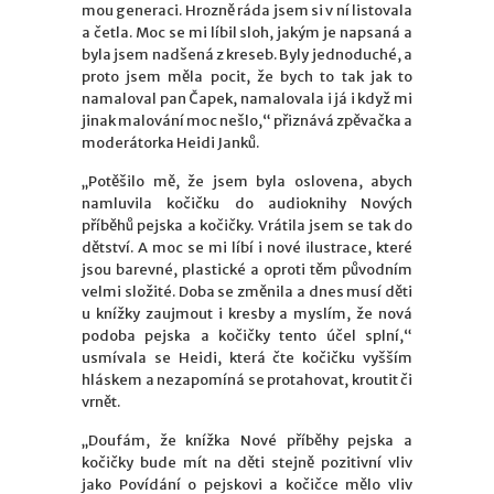
mou generaci. Hrozně ráda jsem si v ní listovala
a četla. Moc se mi líbil sloh, jakým je napsaná a
byla jsem nadšená z kreseb. Byly jednoduché, a
proto jsem měla pocit, že bych to tak jak to
namaloval pan Čapek, namalovala i já i když mi
jinak malování moc nešlo,“ přiznává zpěvačka a
moderátorka Heidi Janků.
„Potěšilo mě, že jsem byla oslovena, abych
namluvila kočičku do audioknihy Nových
příběhů pejska a kočičky. Vrátila jsem se tak do
dětství. A moc se mi líbí i nové ilustrace, které
jsou barevné, plastické a oproti těm původním
velmi složité. Doba se změnila a dnes musí děti
u knížky zaujmout i kresby a myslím, že nová
podoba pejska a kočičky tento účel splní,“
usmívala se Heidi, která čte kočičku vyšším
hláskem a nezapomíná se protahovat, kroutit či
vrnět.
„
Doufám, že knížka Nové příběhy pejska a
kočičky bude mít na děti stejně pozitivní vliv
jako Povídání o pejskovi a kočičce mělo vliv