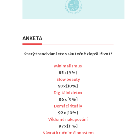
ANKETA
Který trend vám letos skutečně zlepšil život?
Minimalismus
85
x [9%]
Slow beauty
93
x [10%]
Digitální detox
86
x [9%]
Domácí rituály
92
x [10%]
Vědomé nakupování
97
x [11%]
Návrat k ručním činnostem