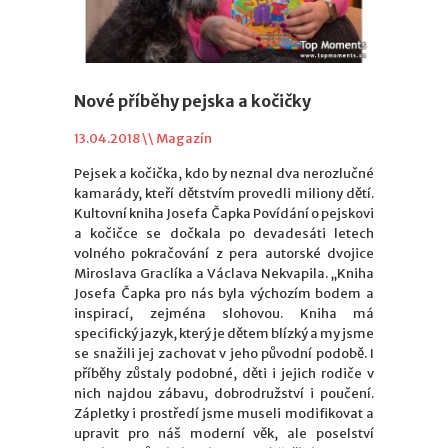
Nové příběhy pejska a kočičky
13.04.2018 \\
Magazín
Pejsek a kočička, kdo by neznal dva nerozlučné
kamarády, kteří dětstvím provedli miliony dětí.
Kultovní kniha Josefa Čapka Povídání o pejskovi
a kočičce se dočkala po devadesáti letech
volného pokračování z pera autorské dvojice
Miroslava Graclíka a Václava Nekvapila. „Kniha
Josefa Čapka pro nás byla výchozím bodem a
inspirací, zejména slohovou. Kniha má
specifický jazyk, který je dětem blízký a my jsme
se snažili jej zachovat v jeho původní podobě. I
příběhy zůstaly podobné, děti i jejich rodiče v
nich najdou zábavu, dobrodružství i poučení.
Zápletky i prostředí jsme museli modifikovat a
upravit pro náš moderní věk, ale poselství