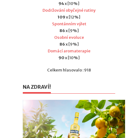
94
x [10%]
Dodržování obyčejné rutiny
109
x [12%]
Spontánním výlet
86
x [9%]
Osobní evoluce
86
x [9%]
Domácí aromaterapie
90
x [10%]
Celkem hlasovalo : 918
NA ZDRAVÍ!