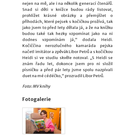
nejen na mě, ale i na několik generací čtenářů.
Snad si děti v knížce budou rády listovat,
prohlížet krásné obrázky a přemýšlet o
příhodách, které pejsek s kočičkou prožívá, tak
jako jsem to před lety dělala já, a že na knížku
budou také tak hezky vzpomínat jako na ni
dodnes vzpomínám já,“ dodala Heidi.
Kočiččina nerozlučného kamaráda pejska
načetl imitátor a zpěvák Libor Petrů a s kočičkou
Heidi si ve studiu skvěle notoval. „S Heidi se
znám řadu let, dokonce jsem pro ni složil
písničku a před pár lety jsme spolu nazpívali
duet na mé cédéčko,“ prozradil Libor Petrů.
Foto: MV knihy
Fotogalerie