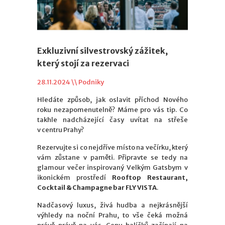
Exkluzivní silvestrovský zážitek,
který stojí za rezervaci
28.11.2024 \\
Podniky
Hledáte způsob, jak oslavit příchod Nového
roku nezapomenutelně? Máme pro vás tip. Co
takhle nadcházející časy uvítat na střeše
v centru Prahy?
Rezervujte si co nejdříve místo na večírku, který
vám zůstane v paměti. Připravte se tedy na
glamour večer inspirovaný Velkým Gatsbym v
ikonickém prostředí
Rooftop Restaurant,
Cocktail & Champagne bar FLY VISTA
.
Nadčasový luxus, živá hudba a nejkrásnější
výhledy na noční Prahu, to vše čeká možná