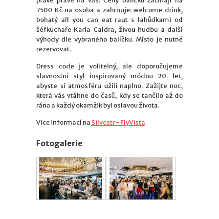
právě právě na vás. Ceny balíčků začínají na
7500 Kč na osoba a zahrnuje: welcome drink,
bohatý all you can eat raut s lahůdkami od
šéfkuchaře Karla Caldra, živou hudbu a další
výhody dle vybraného balíčku. Místo je nutné
rezervovat.
Dress code je volitelný, ale doporučujeme
slavnostní styl inspirovaný módou 20. let,
abyste si atmosféru užili naplno. Zažijte noc,
která vás vtáhne do časů, kdy se tančilo až do
rána a každý okamžik byl oslavou života.
Vice informací na
Silvestr - FlyVista
Fotogalerie