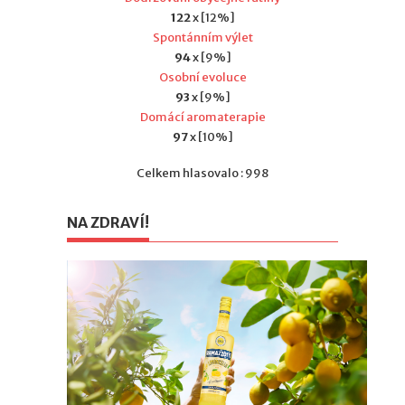
122
x [12%]
Spontánním výlet
94
x [9%]
Osobní evoluce
93
x [9%]
Domácí aromaterapie
97
x [10%]
Celkem hlasovalo : 998
NA ZDRAVÍ!