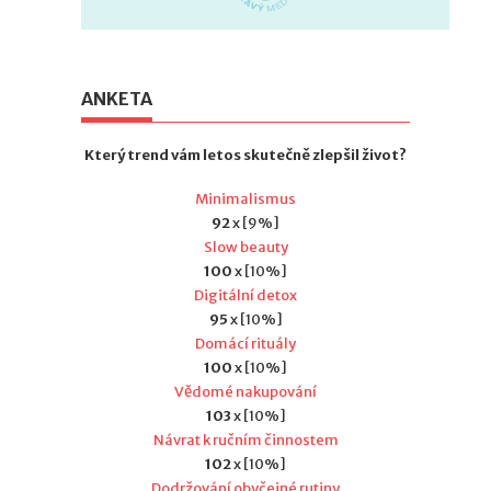
ANKETA
Který trend vám letos skutečně zlepšil život?
Minimalismus
92
x [9%]
Slow beauty
100
x [10%]
Digitální detox
95
x [10%]
Domácí rituály
100
x [10%]
Vědomé nakupování
103
x [10%]
Návrat k ručním činnostem
102
x [10%]
Dodržování obyčejné rutiny