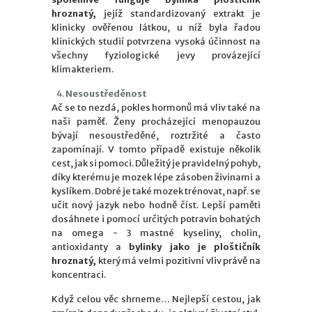
hroznatý,
jejíž standardizovaný extrakt je
klinicky ověřenou látkou, u níž byla řadou
klinických studií potvrzena vysoká účinnost na
všechny fyziologické jevy provázející
klimakteriem.
Nesoustředěnost
Ač se to nezdá, pokles hormonů má vliv také na
naši paměť. Ženy procházející menopauzou
bývají nesoustředěné, roztržité a často
zapomínají. V tomto případě existuje několik
cest, jak si pomoci. Důležitý je pravidelný pohyb,
díky kterému je mozek lépe zásoben živinami a
kyslíkem. Dobré je také mozek trénovat, např. se
učit nový jazyk nebo hodně číst. Lepší paměti
dosáhnete i pomocí určitých potravin bohatých
na omega - 3 mastné kyseliny, cholin,
antioxidanty a
bylinky jako je ploštičník
hroznatý,
který má velmi pozitivní vliv právě na
koncentraci.
Když celou věc shrneme… Nejlepší cestou, jak