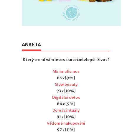
ANKETA
Který trend vám letos skutečně zlepšil život?
Minimalismus
85
x [9%]
Slow beauty
93
x [10%]
Digitální detox
86
x [9%]
Domácí rituály
91
x [10%]
Vědomé nakupování
97
x [11%]