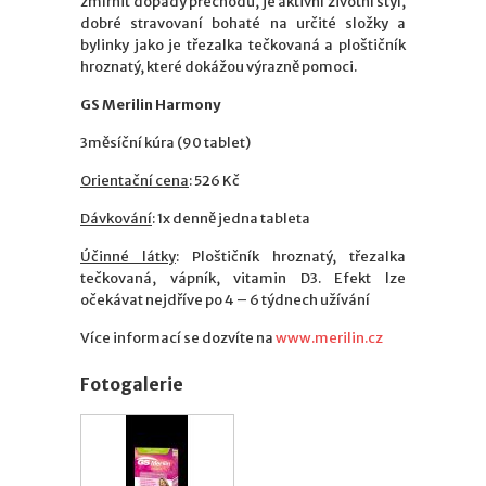
zmírnit dopady přechodu, je aktivní životní styl,
dobré stravovaní bohaté na určité složky a
bylinky jako je třezalka tečkovaná a ploštičník
hroznatý, které dokážou výrazně pomoci.
GS Merilin Harmony
3měsíční kúra (90 tablet)
Orientační cena
: 526 Kč
Dávkování
: 1x denně jedna tableta
Účinné látky
: Ploštičník hroznatý, třezalka
tečkovaná, vápník, vitamin D3. Efekt lze
očekávat nejdříve po 4 – 6 týdnech užívání
Více informací se dozvíte na
www.merilin.cz
Fotogalerie