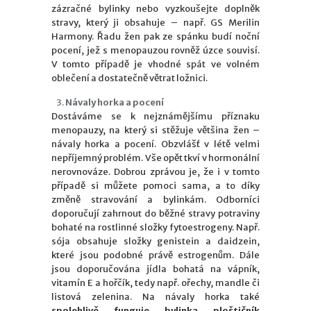
zázračné bylinky nebo vyzkoušejte doplněk
stravy, který ji obsahuje – např. GS Merilin
Harmony. Řadu žen pak ze spánku budí noční
pocení, jež s menopauzou rovněž úzce souvisí.
V tomto případě je vhodné spát ve volném
oblečení a dostatečně větrat ložnici.
Návaly horka a pocení
Dostáváme se k nejznámějšímu příznaku
menopauzy, na který si stěžuje většina žen –
návaly horka a pocení. Obzvlášť v létě velmi
nepříjemný problém. Vše opět tkví v hormonální
nerovnováze. Dobrou zprávou je, že i v tomto
případě si můžete pomoci sama, a to díky
změně stravování a bylinkám. Odborníci
doporučují zahrnout do běžné stravy potraviny
bohaté na rostlinné složky fytoestrogeny. Např.
sója obsahuje složky genistein a daidzein,
které jsou podobné právě estrogenům. Dále
jsou doporučována jídla bohatá na vápník,
vitamín E a hořčík, tedy např. ořechy, mandle či
listová zelenina. Na návaly horka také
spolehlivě funguje bylinka ploštičník