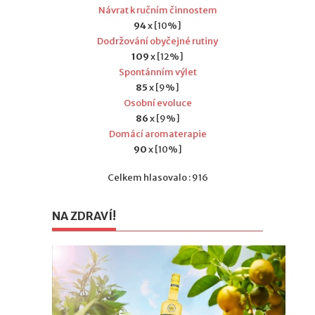
Návrat k ručním činnostem
94
x [10%]
Dodržování obyčejné rutiny
109
x [12%]
Spontánním výlet
85
x [9%]
Osobní evoluce
86
x [9%]
Domácí aromaterapie
90
x [10%]
Celkem hlasovalo : 916
NA ZDRAVÍ!