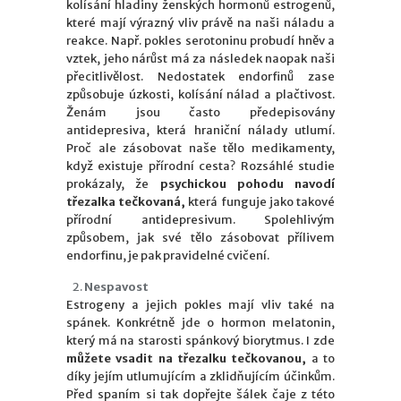
kolísání hladiny ženských hormonů estrogenů,
které mají výrazný vliv právě na naši náladu a
reakce. Např. pokles serotoninu probudí hněv a
vztek, jeho nárůst má za následek naopak naši
přecitlivělost. Nedostatek endorfinů zase
způsobuje úzkosti, kolísání nálad a plačtivost.
Ženám jsou často předepisovány
antidepresiva, která hraniční nálady utlumí.
Proč ale zásobovat naše tělo medikamenty,
když existuje přírodní cesta? Rozsáhlé studie
prokázaly, že
psychickou pohodu navodí
třezalka tečkovaná,
která funguje jako takové
přírodní antidepresivum. Spolehlivým
způsobem, jak své tělo zásobovat přílivem
endorfinu, je pak pravidelné cvičení.
Nespavost
Estrogeny a jejich pokles mají vliv také na
spánek. Konkrétně jde o hormon melatonin,
který má na starosti spánkový biorytmus. I zde
můžete vsadit na třezalku tečkovanou,
a to
díky jejím utlumujícím a zklidňujícím účinkům.
Před spaním si tak dopřejte šálek čaje z této