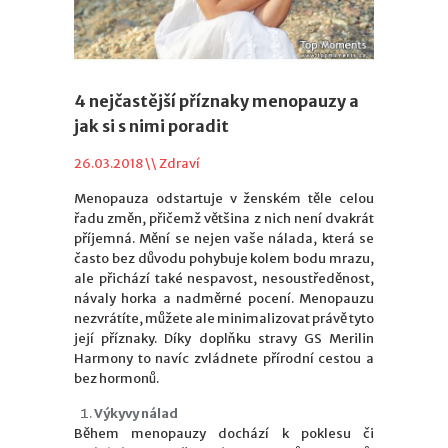
4 nejčastější příznaky menopauzy a
jak si s nimi poradit
26.03.2018 \\
Zdraví
Menopauza odstartuje v ženském těle celou
řadu změn, přičemž většina z nich není dvakrát
příjemná. Mění se nejen vaše nálada, která se
často bez důvodu pohybuje kolem bodu mrazu,
ale přichází také nespavost, nesoustředěnost,
návaly horka a nadměrné pocení. Menopauzu
nezvrátíte, můžete ale minimalizovat právě tyto
její příznaky. Díky doplňku stravy GS Merilin
Harmony to navíc zvládnete přírodní cestou a
bez hormonů.
Výkyvy nálad
Během menopauzy dochází k poklesu či