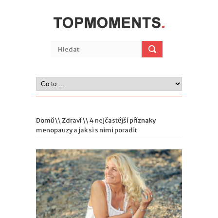
Domů
\\
Zdraví
\\ 4 nejčastější příznaky
menopauzy a jak si s nimi poradit