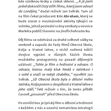
kde vzniknou kroky a cinkot sklenic.
„A já jsem
právě dokončil čistý střih filmu, který jsem odvezl
do Londýna,“
dodal režisér Jan Svěrák. Tam už
na film čekal producent
Eric Abraham
, který se
bude starat o mezinárodní aktivity týkající se
snímku, jehož poslední scény vznikaly u vesnice
Markéta poblíž Slavonic na Jindřichohradecku.
Děj filmu se odehrává za druhé světové války na
venkově a zapadá do řady filmů Obecná škola,
Kolja a Vratné lahve, v nichž rodinná tvůrčí
dvojice vypráví o různých fázích života
mužského protagonisty na pozadí dějinných
událostí.
„Tohle je film o hrdinství a odvaze. O
odvaze, kterou malý kluk hledá v tatínkovi i
v sobě a snaží se nebýt zbabělec,“
vysvětlil Jan
Svěrák.
„Už Obecná škola byla o dětství mého
tatínka, Kolja potom o dospělosti a Vratné lahve o
jeho stáří,“
řekl režisér s tím, že tento příběh
časově „posunuli“ před Obecnou školu.
Po strništi bos je lyrický film o dětství a hrdinství
v každém z nás a uzavírá tematickou tetralogii