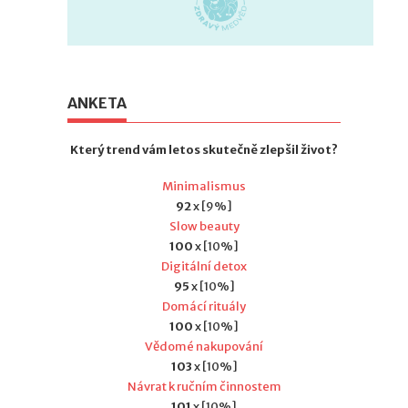
ANKETA
Který trend vám letos skutečně zlepšil život?
Minimalismus
92
x [9%]
Slow beauty
100
x [10%]
Digitální detox
95
x [10%]
Domácí rituály
100
x [10%]
Vědomé nakupování
103
x [10%]
Návrat k ručním činnostem
101
x [10%]