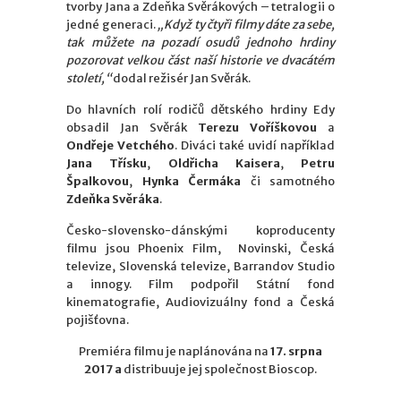
tvorby Jana a Zdeňka Svěrákových – tetralogii o
jedné generaci.
„Když ty čtyři filmy dáte za sebe,
tak můžete na pozadí osudů jednoho hrdiny
pozorovat velkou část naší historie ve dvacátém
století,“
dodal režisér Jan Svěrák.
Do hlavních rolí rodičů dětského hrdiny Edy
obsadil Jan Svěrák
Terezu Voříškovou
a
Ondřeje Vetchého
. Diváci také uvidí například
Jana Třísku
,
Oldřicha Kaisera
,
Petru
Špalkovou
,
Hynka Čermáka
či samotného
Zdeňka Svěráka
.
Česko-slovensko-dánskými koproducenty
filmu jsou Phoenix Film, Novinski, Česká
televize, Slovenská televize, Barrandov Studio
a innogy. Film podpořil Státní fond
kinematografie, Audiovizuálny fond a Česká
pojišťovna.
Premiéra filmu je naplánována na
17. srpna
2017 a
distribuuje jej společnost Bioscop.