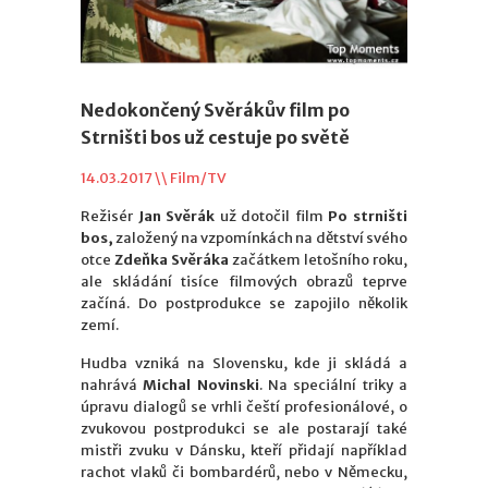
Nedokončený Svěrákův film po
Strništi bos už cestuje po světě
14.03.2017 \\
Film/TV
Režisér
Jan Svěrák
už dotočil film
Po strništi
bos,
založený na vzpomínkách na dětství svého
otce
Zdeňka Svěráka
začátkem letošního roku,
ale skládání tisíce filmových obrazů teprve
začíná. Do postprodukce se zapojilo několik
zemí.
Hudba vzniká na Slovensku, kde ji skládá a
nahrává
Michal Novinski
. Na speciální triky a
úpravu dialogů se vrhli čeští profesionálové, o
zvukovou postprodukci se ale postarají také
mistři zvuku v Dánsku, kteří přidají například
rachot vlaků či bombardérů, nebo v Německu,