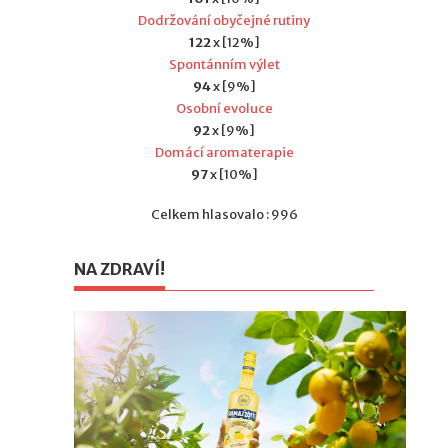
Dodržování obyčejné rutiny
122
x [12%]
Spontánním výlet
94
x [9%]
Osobní evoluce
92
x [9%]
Domácí aromaterapie
97
x [10%]
Celkem hlasovalo : 996
NA ZDRAVÍ!