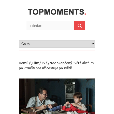
Domů
\\
Film/TV
\\ Nedokončený Svěrákův film
po Strništi bos už cestuje po světě