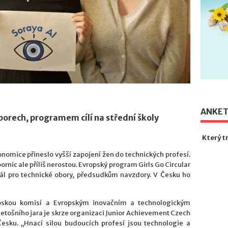
ANKE
oborech, programem cílí na střední školy
Který t
onomice přineslo vyšší zapojení žen do technických profesí.
ornic ale příliš nerostou. Evropský program Girls Go Circular
ál pro technické obory, předsudkům navzdory. V Česku ho
opskou komisí a Evropským inovačním a technologickým
 letošního jara je skrze organizaci Junior Achievement Czech
esku. „Hnací silou budoucích profesí jsou technologie a