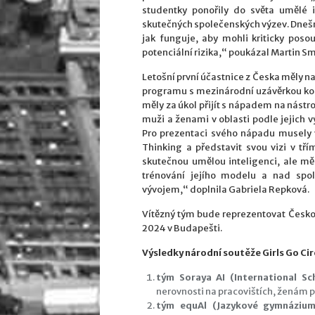
studentky ponořily do světa umělé i
skutečných společenských výzev. Dnešní 
jak funguje, aby mohli kriticky posou
potenciální rizika,“ poukázal Martin Sm
Letošní první účastnice z Česka měly na
programu s mezinárodní uzávěrkou kon
měly za úkol přijít s nápadem na nástr
muži a ženami v oblasti podle jejich v
Pro prezentaci svého nápadu musely
Thinking a představit svou vizi v tří
skutečnou umělou inteligenci, ale mě
trénování jejího modelu a nad spo
vývojem,“ doplnila Gabriela Repková.
Vítězný tým bude reprezentovat Česko n
2024 v Budapešti.
Výsledky národní soutěže Girls Go Cir
tým Soraya AI (International Sc
nerovnosti na pracovištích, ženám po
tým equAl (Jazykové gymnázium