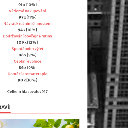
91
x [10%]
Vědomé nakupování
97
x [11%]
Návrat k ručním činnostem
94
x [10%]
Dodržování obyčejné rutiny
109
x [12%]
Spontánním výlet
86
x [9%]
Osobní evoluce
86
x [9%]
Domácí aromaterapie
90
x [10%]
Celkem hlasovalo : 917
RAVÍ!