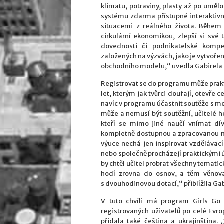
klimatu, potraviny, plasty až po umělo
systému zdarma přístupné interaktivní
situacemi z reálného života. Během
cirkulární ekonomikou, zlepší si své 
dovednosti či podnikatelské kompe
založených na výzvách, jako je vytvoře
obchodního modelu,“ uvedla Gabirela
Registrovat se do programu může prakti
let, kterým jak tvůrci doufají, otevře
navíc v programu účastnit soutěže s m
může a nemusí být soutěžní, učitelé ho
kteří se mimo jiné naučí vnímat dí
kompletně dostupnou a zpracovanou me
výuce nechá jen inspirovat vzdělávac
nebo společně procházejí praktickými úl
by chtěl učitel probrat všechny tematic
hodí zrovna do osnov, a těm věnov
s dvouhodinovou dotací,“ přiblížila Ga
V tuto chvíli má program Girls Go 
registrovaných uživatelů po celé Evro
přidala také čeština a ukrajinština.