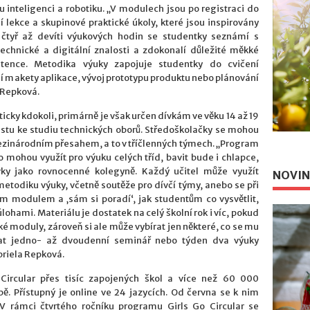
u inteligenci a robotiku. „V modulech jsou po registraci do
 lekce a skupinové praktické úkoly, které jsou inspirovány
 čtyř až devíti výukových hodin se studentky seznámí s
technické a digitální znalosti a zdokonalí důležité měkké
tence. Metodika výuky zapojuje studentky do cvičení
ní makety aplikace, vývoj prototypu produktu nebo plánování
 Repková.
cky kdokoli, primárně je však určen dívkám ve věku 14 až 19
 cestu ke studiu technických oborů. Středoškolačky se mohou
ezinárodním přesahem, a to v tříčlenných týmech. „Program
 mohou využít pro výuku celých tříd, bavit bude i chlapce,
vky jako rovnocenné kolegyně. Každý učitel může využít
NOVIN
todiku výuky, včetně soutěže pro dívčí týmy, anebo se při
ím modulem a ‚sám si poradí‘, jak studentům co vysvětlit,
ohami. Materiálu je dostatek na celý školní rok i víc, pokud
ké moduly, zároveň si ale může vybírat jen některé, co se mu
at jedno- až dvoudenní seminář nebo týden dva výuky
briela Repková.
Circular přes tisíc zapojených škol a více než 60 000
pě. Přístupný je online ve 24 jazycích. Od června se k nim
 „V rámci čtvrtého ročníku programu Girls Go Circular se