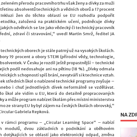
, zeleném přerodu pracovního trhu však ženy a dívky za muži
 třetinu absolventů technických a vědních oborů a 17 procent
 Inkluzi žen do těchto oblastí se EU rozhodla podpořit
etodika, založená na praktickém učení, podněcuje dívky
 jakých odvětvích se lze jako vědecký či technický pracovník
řední, zdraví či stravování,“ uvedl Martin Smrž, ředitel JA
.
echnických oborech je stále patrný už na vysokých školách.
bory 19 procent a obory STEM (přírodní vědy, technologie,
bsolventek. V Česku je rozdíl ještě propastnější – technické
jejich podíl nedosahuje ani na pětinu (18 %). „Dívky odmala
chnických schopností spíš brání, nevytváří si k technice vztah.
ek středních škol o nabízené technické programy zvyšuje –
anebo i chuť jednotlivých dívek neformálně se vzdělávat.
 do škol ale vidím u EU, která do detailně propracovaných
ky a může program nabízet školám přes místní ministerstva
římo ze strany EU by byl zájem na českých školách obrovský,“
Circular Gabriela Repková.
NA ZD
á v rámci programu – „Circular Learning Space“ – nabízí
ch modulů, dvou základních o podnikání a oběhovém
h dotýkajících se oblastí jako elektronický odpad, změna