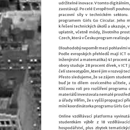
udržitelné inovace. V tomto digitálním
zaostávají. Po celé Evropě tvoří pouhou
pracovní síly v technickém sektoru.
programem Girls Go Circular. Jeho m
k řešení technických úkolů a ukazuje, v
uplatnit, včetně módy, životního prost
Czech, která v Česku program realizuje
Dlouhodobý nepoměr mezi pohlavími v t
Podle evropských přehledů mají ICT o
inženýrství a matematika) 41 procent a
obory studuje 28 procent dívek, v ICT 
čelí stereotypům, které jim v rozvoji te
Přesto sledujeme, že se zájem student
buď je to dílem osvíceného učitele, 
Klíčovou roli pro rozšíření programu
materiálů investovala nemalé prostřed
a úřady. Věřím, že s vyšší propagací p
míní koordinátorka programu Girls Go 
Online vzdělávací platforma vyvinut
studentkám výběr z 18 vzdělávací
hospodářství, plus zbytek tematickýc