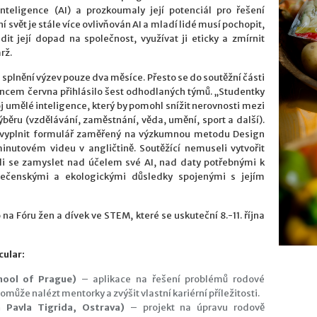
nteligence (AI) a prozkoumaly její potenciál pro řešení
svět je stále více ovlivňován AI a mladí lidé musí pochopit,
dit její dopad na společnost, využívat ji eticky a zmírnit
rž.
 splnění výzev pouze dva měsíce. Přesto se do soutěžní části
cem června přihlásilo šest odhodlaných týmů. „Studentky
oj umělé inteligence, který by pomohl snížit nerovnosti mezi
ýběru (vzdělávání, zaměstnání, věda, umění, sport a další).
 vyplnit formulář zaměřený na výzkumnou metodu Design
minutovém videu v angličtině. Soutěžící nemuseli vytvořit
li se zamyslet nad účelem své AI, nad daty potřebnými k
lečenskými a ekologickými důsledky spojenými s jejím
a Fóru žen a dívek ve STEM, které se uskuteční 8.-11. října
cular:
hool of Prague)
– aplikace na řešení problémů rodové
může nalézt mentorky a zvýšit vlastní kariérní příležitosti.
 Pavla Tigrida, Ostrava)
– projekt na úpravu rodově