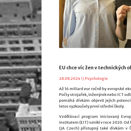
EU chce víc žen v technických 
28.08.2024 \\
Psychologie
Až 16 miliard eur ročně by evropské ek
Počty strojařek, inženýrek nebo ICT odb
pomáhá dívkám objevit jejich potenci
letos vyzkoušely první střední školy.
Vzdělávací program iniciovaný Evr
institutem (EIT) vznikl v roce 2020. Od
(JA Czech) přístupný také dívkám v Č