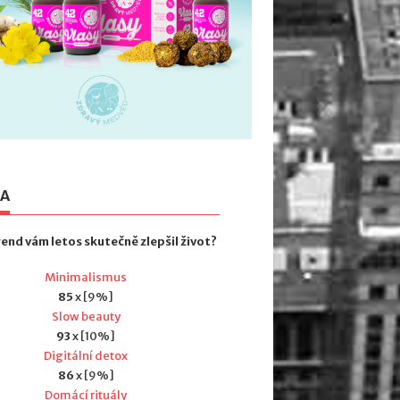
TA
rend vám letos skutečně zlepšil život?
Minimalismus
85
x [9%]
Slow beauty
93
x [10%]
Digitální detox
86
x [9%]
Domácí rituály