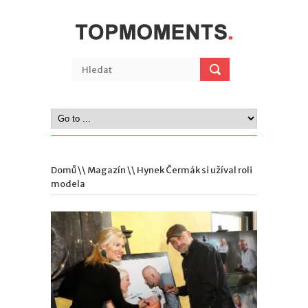
Domů
\\
Magazín
\\ Hynek Čermák si užíval roli
modela