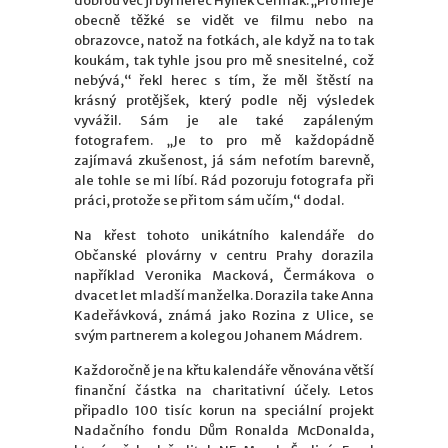
dobrou věc jí byl herec Hynek Čermák. „Pro mě je
obecně těžké se vidět ve filmu nebo na
obrazovce, natož na fotkách, ale když na to tak
koukám, tak tyhle jsou pro mě snesitelné, což
nebývá,“ řekl herec s tím, že měl štěstí na
krásný protějšek, který podle něj výsledek
vyvážil. Sám je ale také zapáleným
fotografem. „Je to pro mě každopádně
zajímavá zkušenost, já sám nefotím barevně,
ale tohle se mi líbí. Rád pozoruju fotografa při
práci, protože se při tom sám učím,“ dodal.
Na křest tohoto unikátního kalendáře do
Občanské plovárny v centru Prahy dorazila
například Veronika Macková, Čermákova o
dvacet let mladší manželka. Dorazila take Anna
Kadeřávková, známá jako Rozina z Ulice, se
svým partnerem a kolegou Johanem Mádrem.
Každoročně je na křtu kalendáře věnována větší
finanční částka na charitativní účely. Letos
připadlo 100 tisíc korun na speciální projekt
Nadačního fondu Dům Ronalda McDonalda,