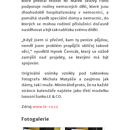
které přebral ředitel NF Marek Šedivý. Fond
podporuje rodiny nemocných dětí, které jsou
dlouhodobě hospitalizovány v nemocnici, a
pomáhá stavět speciální domy u nemocnic, do
kterých se mohou rodinní příslušníci dočasně
nastěhovat a být tak nablízku svému dítěti.
„Když jsem si přečetl, kam ty peníze půjdou,
neměl jsem problém propůjčit obličej takové
věci,“ vysvětlil Hynek Čermák, který se vážně
zamýšlí nad projekty, se kterými má být
spojován.
Originální snímky vznikly pod taktovkou
fotografa Michala Matyáše a zaujmou jak
dámy, tak i muže. Minimálně proto, že na každé
stránce kalendáře najdete jako třetí modelku
luxusní šunku LE & CO.
Zdroj:
www.le-co.cz
Fotogalerie