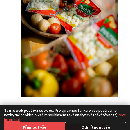
Tento web používá cookies.
Pro správnou funkci webu používáme
nezbytné cookies. S vaším souhlasem také analytické (návštěvnost).
Více
informací
Media
Přijmout vše
Odmítnout vše
Copyright 2026. All Rights Reserved