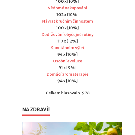
100
x [10%]
Vědomé nakupování
102
x [10%]
Návrat k ručním činnostem
100
x [10%]
Dodržování obyčejné rutiny
117
x [12%]
Spontánním výlet
94
x [10%]
Osobní evoluce
91
x [9%]
Domácí aromaterapie
94
x [10%]
Celkem hlasovalo : 978
NA ZDRAVÍ!