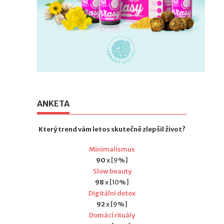
ANKETA
Který trend vám letos skutečně zlepšil život?
Minimalismus
90
x [9%]
Slow beauty
98
x [10%]
Digitální detox
92
x [9%]
Domácí rituály