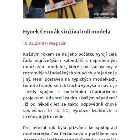
Hynek Čermák si užíval roli modela
10.02.2018 \\
Magazín
Každým rokem se na jeho počátku vyrojí celá
řada nejrůznějších kalendářů s nepřeberným
množstvím modelek, které jsou zachyceny v
roztomilých či odvážných situacích, ale jeden je
jiný. Není postaven na typických modelkách,
tomuto trendu se tak trochu vymyká a navíc je
vždy spojen s konkrétním charitativním
projektem. Kdo stojí za tím skvělým nápadem?
Již po několik let se takto odpovědně chová
společnost
LE & CO
, výrobce kvalitních a
oceňovaných uzenin.
Pro letošní rok byla přizvána ke spolupráci
moderátorka Eva Perkausová a parťákem pro