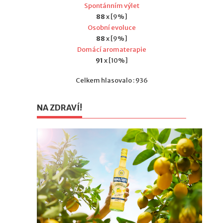
Spontánním výlet
88
x [9%]
Osobní evoluce
88
x [9%]
Domácí aromaterapie
91
x [10%]
Celkem hlasovalo : 936
NA ZDRAVÍ!