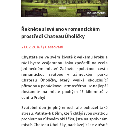
Řekněte si své ano v romantickém
prostředí Chateau Úholičky
21.02.2018 \\
Cestování
Chystáte se ve svém životě k velkému kroku a
rádi byste vzájemnou lásku zpečetili na zcela
jedinečném místě? Začněte společnou cestu
romantickou svatbou v zámeckém parku
Chateau Úholičky, který vyniká okouzlující
přírodou a pohádkovou atmosférou. To nejlepší
dostanete na místě pouhých 15 kilometrů z
centra Prahy!
Svatební den je plný emocí, ale bohužel také
stresu. Patříte-li k těm, kteří chtějí svou svatbou
proplout na růžovém obláčku, jste na správném
místě. Chateau Úholičky, nacházející se v těsné