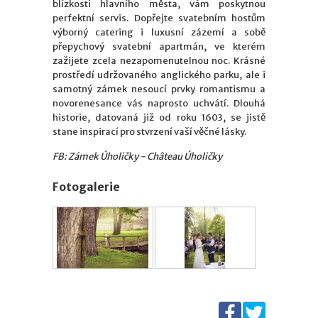
blízkosti hlavního města, vám poskytnou
perfektní servis. Dopřejte svatebním hostům
výborný catering i luxusní zázemí a sobě
přepychový svatební apartmán, ve kterém
zažijete zcela nezapomenutelnou noc. Krásné
prostředí udržovaného anglického parku, ale i
samotný zámek nesoucí prvky romantismu a
novorenesance vás naprosto uchvátí. Dlouhá
historie, datovaná již od roku 1603, se jistě
stane inspirací pro stvrzení vaší věčné lásky.
FB: Zámek Úholičky - Château Úholičky
Fotogalerie