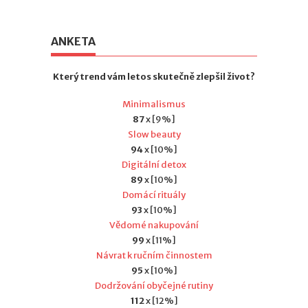
ANKETA
Který trend vám letos skutečně zlepšil život?
Minimalismus
87
x [9%]
Slow beauty
94
x [10%]
Digitální detox
89
x [10%]
Domácí rituály
93
x [10%]
Vědomé nakupování
99
x [11%]
Návrat k ručním činnostem
95
x [10%]
Dodržování obyčejné rutiny
112
x [12%]