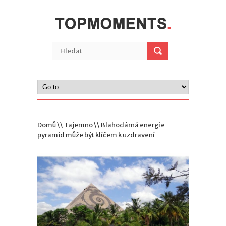
Domů
\\
Tajemno
\\ Blahodárná energie
pyramid může být klíčem k uzdravení