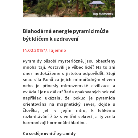
Blahodárná energie pyramid může
být klíčem k uzdravení
14.02.2018 \\
Tajemno
Pyramidy působí mysteriózně, jsou obestřeny
mnoha taji. Postavili je vůbec lidé? Na to ani
dnes nedokážeme s jistotou odpovědět. Stojí
snad síla Bohů za jejich mimořádným vlivem
nebo je přinesly mimozemské civilizace a
ovládají je na dálku? Řada opakovaných pokusů
například ukázala, že pokud je pyramida
orientována na magnetický sever, dojde u
člověka, jeli v jejím nitru, k lehkému
rozkmitávání žláz s vnitřní sekrecí, a ty zcela
harmonizují hormonální hladinu.
Co se děje uvnitř pyramidy