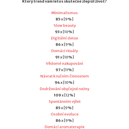
Který trend vám letos skutečně zlepšil život?
Minimalismus
85
x [9%]
Slow beauty
93
x [10%]
Digitální detox
86
x [9%]
Domácí rituály
91
x [10%]
Vědomé nakupování
97
x [11%]
Návrat k ručním činnostem
94
x [10%]
Dodržování obyčejné rutiny
109
x [12%]
Spontánním výlet
85
x [9%]
Osobní evoluce
86
x [9%]
Domácí aromaterapie