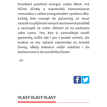
Pronikání pozitivní energie celým tělem má
léčivé účinky a napomáhá harmonizovat
rovnováhu v celém energetickém systému těla.
Každý, kdo vstoupí do pyramidy, se musí
naladit na přijímání nových duchovních prožitků
a sestoupit ve svém vědomí až na podstatu
sebe sama. Ten, kdo si zamedituje uvnitř
pyramidy, může být i jen v pouhé euforii, ale
mohou se mu vybavit vzpomínky na minulé
životy, někdy dokonce může nahlížet i do
budoucnosti a do astrálního života.
-lz-
VLASY VLASY VLASY