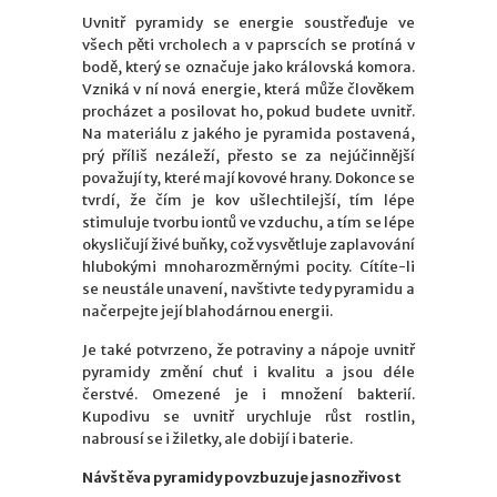
Uvnitř pyramidy se energie soustřeďuje ve
všech pěti vrcholech a v paprscích se protíná v
bodě, který se označuje jako královská komora.
Vzniká v ní nová energie, která může člověkem
procházet a posilovat ho, pokud budete uvnitř.
Na materiálu z jakého je pyramida postavená,
prý příliš nezáleží, přesto se za nejúčinnější
považují ty, které mají kovové hrany. Dokonce se
tvrdí, že čím je kov ušlechtilejší, tím lépe
stimuluje tvorbu iontů ve vzduchu, a tím se lépe
okysličují živé buňky, což vysvětluje zaplavování
hlubokými mnoharozměrnými pocity. Cítíte-li
se neustále unavení, navštivte tedy pyramidu a
načerpejte její blahodárnou energii.
Je také potvrzeno, že potraviny a nápoje uvnitř
pyramidy změní chuť i kvalitu a jsou déle
čerstvé. Omezené je i množení bakterií.
Kupodivu se uvnitř urychluje růst rostlin,
nabrousí se i žiletky, ale dobijí i baterie.
Návštěva pyramidy povzbuzuje jasnozřivost