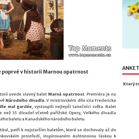
ANKE
 poprvé v historii Marnou opatrnost
Který t
torii uvede slavný balet
Marná opatrnost
. Premiéra je na
ově
Národního divadla.
V mistrovském díle sira Fredericka
ille mal gardée
, vystoupili nejlepší tanečníci světa. Balet
 než 35 divadel včetně pařížské Opery, Velkého divadla
kého baletu a Kanadského národního baletu.
itul, patří k nejstarším baletům, které se dochovaly až do
nkovském prostředí, inspirovaném Ashtonovou láskou k