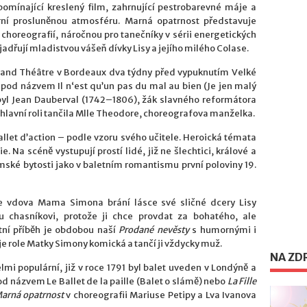
pomínající kreslený film, zahrnující pestrobarevné máje a
arní prosluněnou atmosféru. Marná opatrnost představuje
choreografií, náročnou pro tanečníky v sérii energetických
jadřují mladistvou vášeň dívky Lisy a jejího milého Colase.
 Grand Théâtre v Bordeaux dva týdny před vypuknutím Velké
 pod názvem Il n‘est qu’un pas du mal au bien (Je jen malý
 byl Jean Dauberval (1742–1806), žák slavného reformátora
lavní roli tančila Mlle Theodore, choreografova manželka.
llet d’action – podle vzoru svého učitele. Heroická témata
. Na scéně vystupují prostí lidé, již ne šlechtici, králové a
mské bytosti jako v baletním romantismu první poloviny 19.
de vdova Mama Simona brání lásce své sličné dcery Lisy
u chasníkovi, protože ji chce provdat za bohatého, ale
etní příběh je obdobou naší
Prodané nevěsty
s humornými i
je role Matky Simony komická a tančí ji vždycky muž.
NA ZD
mi populární, již v roce 1791 byl balet uveden v Londýně a
pod názvem Le Ballet de la paille (Balet o slámě) nebo
La Fille
arná opatrnost
v choreografii Mariuse Petipy a Lva Ivanova