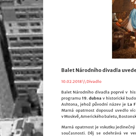
Balet Národního divadla uvede
10.02.2018 \\
Divadlo
Balet Národního divadla poprvé v his
programu
19. dubna
v historické bud
Ashtona, jehož původní název je
La F
Marná opatrnost doposud uvedlo více
v Moskvě, Amerického baletu, Bostons
Marná opatrnost je vskutku jedinečný t
současnosti. Děj se odehrává ve ve