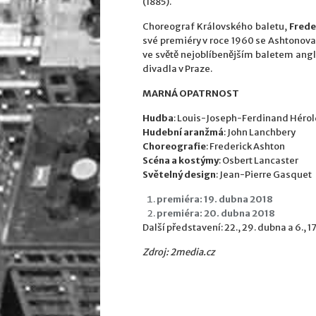
(1885).
Choreograf Královského baletu,
Frede
své premiéry v roce 1960 se Ashtonov
ve světě nejoblíbenějším baletem angli
divadla v Praze.
MARNÁ OPATRNOST
Hudba
: Louis-Joseph-Ferdinand Héro
Hudební aranžmá
: John Lanchbery
Choreografie
: Frederick Ashton
Scéna a kostýmy
: Osbert Lancaster
Světelný design
: Jean-Pierre Gasquet
premiéra: 19. dubna 2018
premiéra: 20. dubna 2018
Další představení: 22., 29. dubna a 6., 17
Zdroj: 2media.cz