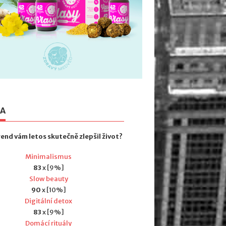
TA
rend vám letos skutečně zlepšil život?
Minimalismus
83
x [9%]
Slow beauty
90
x [10%]
Digitální detox
83
x [9%]
Domácí rituály