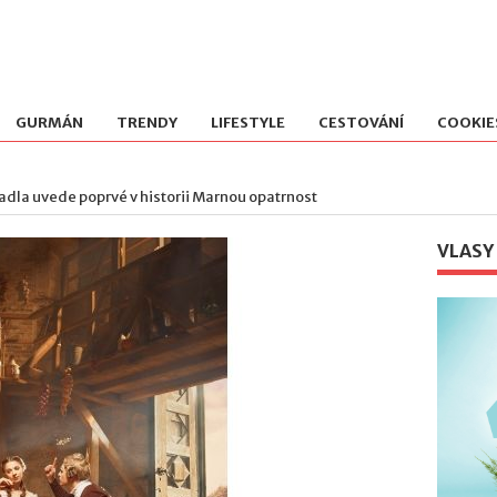
GURMÁN
TRENDY
LIFESTYLE
CESTOVÁNÍ
COOKIE
adla uvede poprvé v historii Marnou opatrnost
VLASY