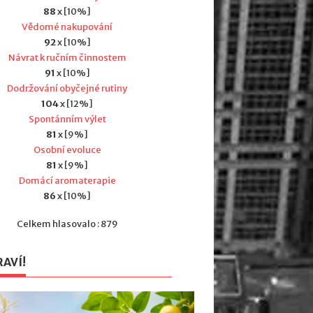
88
x [10%]
Vědomé nakupování
92
x [10%]
Návrat k ručním činnostem
91
x [10%]
Dodržování obyčejné rutiny
104
x [12%]
Spontánním výlet
81
x [9%]
Osobní evoluce
81
x [9%]
Domácí aromaterapie
86
x [10%]
Celkem hlasovalo : 879
RAVÍ!