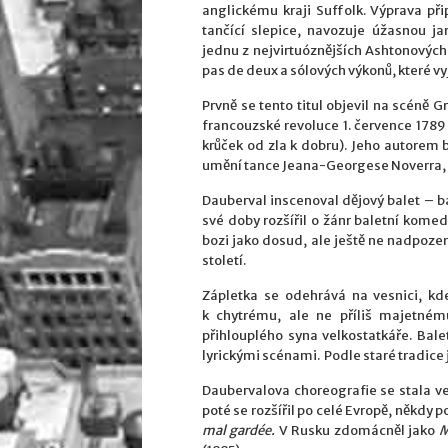
anglickému kraji Suffolk. Výprava při
tančící slepice, navozuje úžasnou j
jednu z nejvirtuóznějších Ashtonových 
pas de deux a sólových výkonů, které vy
Prvně se tento titul objevil na scéně
francouzské revoluce 1. července 1789
krůček od zla k dobru). Jeho autorem
umění tance Jeana-Georgese Noverra, h
Dauberval inscenoval dějový balet – ba
své doby rozšířil o žánr baletní komedie
bozi jako dosud, ale ještě ne nadpoze
století.
Zápletka se odehrává na vesnici, k
k chytrému, ale ne příliš majetném
přihlouplého syna velkostatkáře. Bal
lyrickými scénami. Podle staré tradice 
Daubervalova choreografie se stala vel
poté se rozšířil po celé Evropě, někdy 
mal gardée.
V Rusku zdomácněl jako
M