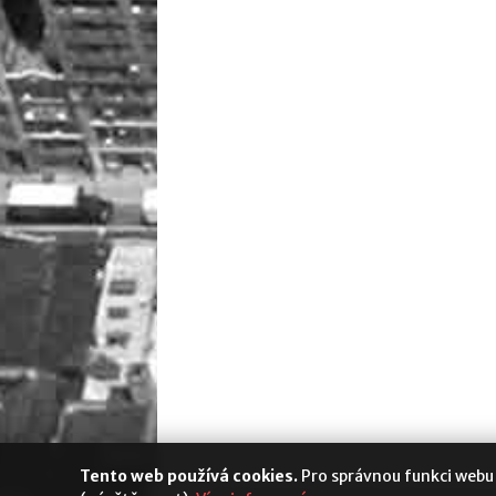
Tento web používá cookies.
Pro správnou funkci webu
Media Populus
|
Cookies
|
Nastavení s