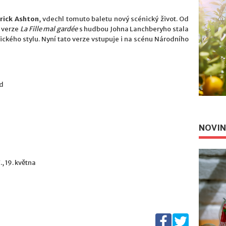
rick Ashton
, vdechl tomuto baletu nový scénický život. Od
a verze
La Fille mal gardée
s hudbou Johna Lanchberyho stala
ckého stylu. Nyní tato verze vstupuje i na scénu Národního
ld
NOVIN
., 19. května