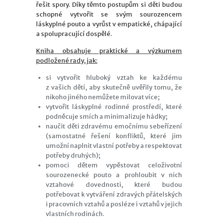
řešit spory. Díky těmto postupům si děti budou
schopné vytvořit se svým sourozencem
láskyplné pouto a vyrůst v empatické, chápající
a spolupracující dospělé.
Kniha obsahuje praktické a výzkumem
podložené rady, jak:
si vytvořit hluboký vztah ke každému
z vašich dětí, aby skutečně uvěřily tomu, že
nikoho jiného nemůžete milovat více;
vytvořit láskyplné rodinné prostředí, které
podněcuje smích a minimalizuje hádky;
naučit děti zdravému emočnímu sebeřízení
(samostatné řešení konfliktů, které jim
umožní naplnit vlastní potřeby a respektovat
potřeby druhých);
pomoci dětem vypěstovat celoživotní
sourozenecké pouto a prohloubit v nich
vztahové dovednosti, které budou
potřebovat k vytváření zdravých přátelských
i pracovních vztahů a posléze i vztahů v jejich
vlastních rodinách.