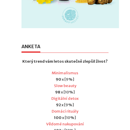
ANKETA
Který trend vám letos skutečně zlepšil život?
Minimalismus
90
x [9%]
Slow beauty
98
x [10%]
Digitální detox
92
x [9%]
Domácí rituály
100
x [10%]
Vědomé nakupování