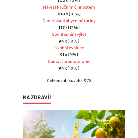
102
x [10%]
Návrat k ručním činnostem
100
x [10%]
Dodržování obyčejné rutiny
117
x [12%]
Spontánním výlet
94
x [10%]
Osobní evoluce
91
x [9%]
Domácí aromaterapie
94
x [10%]
Celkem hlasovalo : 978
NA ZDRAVÍ!