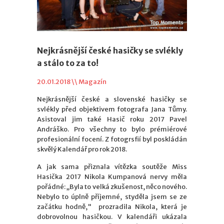
Nejkrásnější české hasičky se svlékly
a stálo to za to!
20.01.2018 \\
Magazín
Nejkrásnější české a slovenské hasičky se
svlékly před objektivem fotografa Jana Tůmy.
Asistoval jim také Hasič roku 2017 Pavel
Andráško. Pro všechny to bylo prémiérové
profesionální focení. Z fotogrsfií byl poskládán
skvělý Kalendář pro rok 2018.
A jak sama přiznala vítězka soutěže Miss
Hasička 2017 Nikola Kumpanová nervy měla
pořádné: „Byla to velká zkušenost, něco nového.
Nebylo to úplně příjemné, styděla jsem se ze
začátku hodně," prozradila Nikola, která je
dobrovolnou hasičkou. V kalendáři ukázala