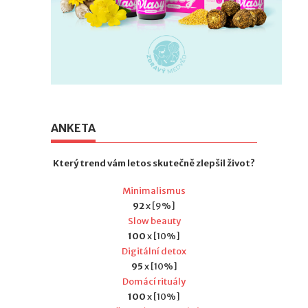
ANKETA
Který trend vám letos skutečně zlepšil život?
Minimalismus
92
x [9%]
Slow beauty
100
x [10%]
Digitální detox
95
x [10%]
Domácí rituály
100
x [10%]