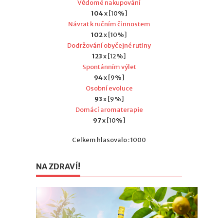
Vědomé nakupování
104
x [10%]
Návrat k ručním činnostem
102
x [10%]
Dodržování obyčejné rutiny
123
x [12%]
Spontánním výlet
94
x [9%]
Osobní evoluce
93
x [9%]
Domácí aromaterapie
97
x [10%]
Celkem hlasovalo : 1000
NA ZDRAVÍ!