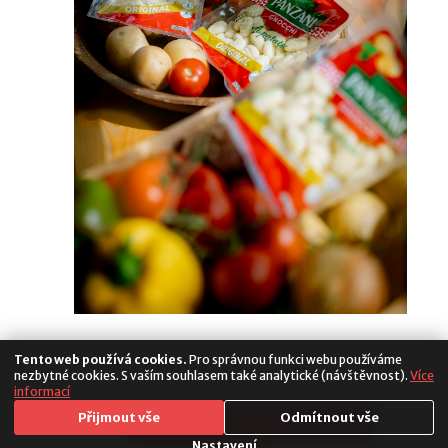
Tento web používá cookies.
Pro správnou funkci webu používáme
nezbytné cookies. S vaším souhlasem také analytické (návštěvnost).
Více
informací
Media
Přijmout vše
Odmítnout vše
Copyright 2026. All Rights Reserved
Populus
Nastavení