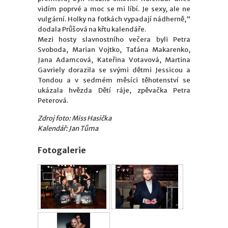
vidím poprvé a moc se mi líbí. Je sexy, ale ne
vulgární. Holky na fotkách vypadají nádherně,"
dodala Průšová na křtu kalendáře.
Mezi hosty slavnostního večera byli Petra
Svoboda, Marian Vojtko, Taťána Makarenko,
Jana Adamcová, Kateřina Votavová, Martina
Gavriely dorazila se svými dětmi Jessicou a
Tondou a v sedmém měsíci těhotenství se
ukázala hvězda Dětí ráje, zpěvačka Petra
Peterová.
Zdroj foto: Miss Hasička
Kalendář: Jan Tůma
Fotogalerie