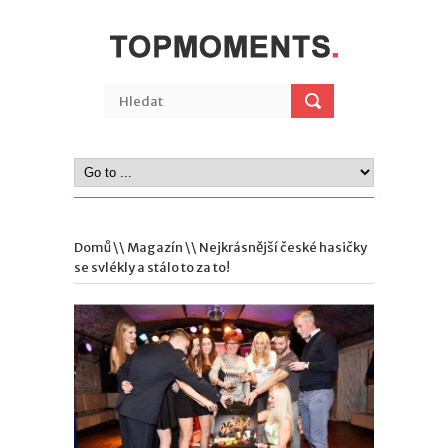
Domů
\\
Magazín
\\ Nejkrásnější české hasičky
se svlékly a stálo to za to!