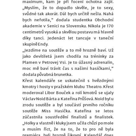
maximum, kam je při focení ochotna zajít.
„
Myslím, že to dopadlo skvěle, je to sexy,
svůdné tak akorát. Dál bych určitě nešla. Nahá
bych nefotila," dodala studentka Obchodní
akademie v Senici na Slovensku. Nikola je 170
centimetrů vysoká a skvělou postavu má hlavně
díky tanci. Jedenáct let tancuje v taneční
skupině Endy.
„Jezdíme na soutěže a to mě hrozně baví. Už
jako devítiletá jsem chodila na tréninky za
Plamen v Petrovej Vsi. Je to úžasný adrenalin,
moc mě baví trávit čas s našimi hasičkami,"
dodala půvabná brunetka.
Křest kalendáře se uskutečnil s hvězdnými
kmotry i hosty v pražském klubu Theatro. Křest
moderoval Libor Bouček a rolí kmotrů se ujaly
Václav Noid Bárta a Kateřina Průšová. Noid byl u
zrodu soutěže a byl součástí prvního ročníku
soutěže Miss Hasička. Kateřina se letos
zúčastnila soustředění finalistů a finalistek.
„Holky a vlastně i kluky jsem učila chůzi po mole
a musím říct, že na to, že to pro ně byla
premiéra, byli hrozně šikovní. Kalendář dnes