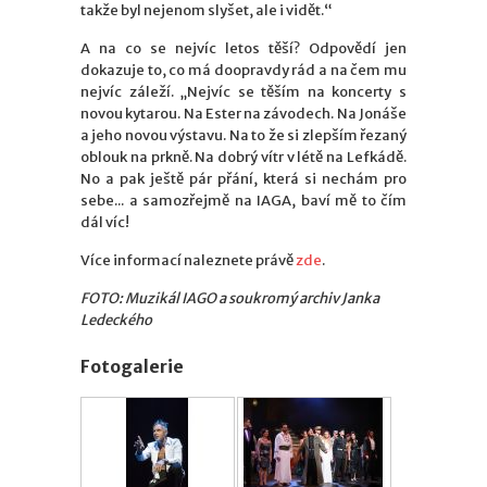
takže byl nejenom slyšet, ale i vidět.“
A na co se nejvíc letos těší? Odpovědí jen
dokazuje to, co má doopravdy rád a na čem mu
nejvíc záleží. „Nejvíc se těším na koncerty s
novou kytarou. Na Ester na závodech. Na Jonáše
a jeho novou výstavu. Na to že si zlepším řezaný
oblouk na prkně. Na dobrý vítr v létě na Lefkádě.
No a pak ještě pár přání, která si nechám pro
sebe... a samozřejmě na IAGA, baví mě to čím
dál víc!
Více informací naleznete právě
zde
.
FOTO: Muzikál IAGO a soukromý archiv Janka
Ledeckého
Fotogalerie