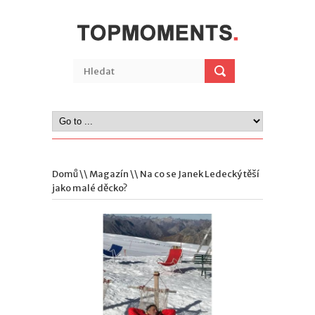
Domů
\\
Magazín
\\ Na co se Janek Ledecký těší
jako malé děcko?