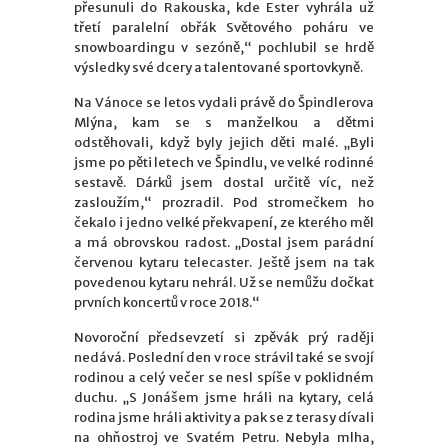
přesunuli do Rakouska, kde Ester vyhrála už
třetí paralelní obřák Světového poháru ve
snowboardingu v sezóně,“ pochlubil se hrdě
výsledky své dcery a talentované sportovkyně.
Na Vánoce se letos vydali právě do Špindlerova
Mlýna, kam se s manželkou a dětmi
odstěhovali, když byly jejich děti malé. „Byli
jsme po pěti letech ve Špindlu, ve velké rodinné
sestavě. Dárků jsem dostal určitě víc, než
zasloužím,“ prozradil. Pod stromečkem ho
čekalo i jedno velké překvapení, ze kterého měl
a má obrovskou radost. „Dostal jsem parádní
červenou kytaru telecaster. Ještě jsem na tak
povedenou kytaru nehrál. Už se nemůžu dočkat
prvních koncertů v roce 2018.“
Novoroční předsevzetí si zpěvák prý raději
nedává. Poslední den v roce strávil také se svojí
rodinou a celý večer se nesl spíše v poklidném
duchu. „S Jonášem jsme hráli na kytary, celá
rodina jsme hráli aktivity a pak se z terasy dívali
na ohňostroj ve Svatém Petru. Nebyla mlha,