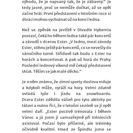
výhodu, že je napsaný tak, že je zábavný.“ Je
tedy jasné, proč se nemůže dočkat, až se opět
začne hrát. První představení v letošním roce si
diváci mohou vychutnat už na konci ledna.
Než se zpěvák na jeviště v Divadle Hybernia
postaví, čeká ho během ledna také pár koncertů
a závodů s dcerou Ester. „V lednu, mezi závody
Ester, stihnu ještě pár koncertů, co se nevešly do
vánočního turné. Střídavě tak budu s Ester na
horách a koncertovat. A pak už hurá do Prahy.
Poslední lednový víkend mě čekají představení
IAGA. Těším se jak malé děcko.“
Je o něm známo, že zimní sporty doslova miluje
a kdykoli může, vyráží na hory. Velmi zdatně
ovládá lyže i jízdu na snowboardu.
Dcera Ester zdědila vášeň pro tyto aktivity po
tátovi a nutno říci, že v letošní sezóně se jí opět
velmi daří. „Ester poctivě trénovala i během
Vánoc a já jsem jí samozřejmě při trénincích
asistoval. Počasí bylo příšerné, ale tréninky
očividně kvalitní. Hned ze Špindlu jsme se