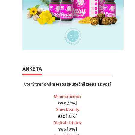
ANKETA
Který trend vám letos skutečně zlepšil život?
Minimalismus
85
x [9%]
Slow beauty
93
x [10%]
Digitální detox
86
x [9%]