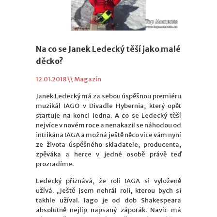
Na co se Janek Ledecký těší jako malé
děcko?
12.01.2018 \\
Magazín
Janek Ledecký má za sebou úspěšnou premiéru
muzikál IAGO v Divadle Hybernia, který opět
startuje na konci ledna. A co se Ledecký těší
nejvíce v novém roce a nenakazil se náhodou od
intrikána IAGA a možná ještě něco více vám nyní
ze života úspěšného skladatele, producenta,
zpěváka a herce v jedné osobě právě teď
prozradíme.
Ledecký přiznává, že roli IAGA si vyloženě
užívá. „Ještě jsem nehrál roli, kterou bych si
takhle užíval. Iago je od dob Shakespeara
absolutně nejlíp napsaný záporák. Navíc má