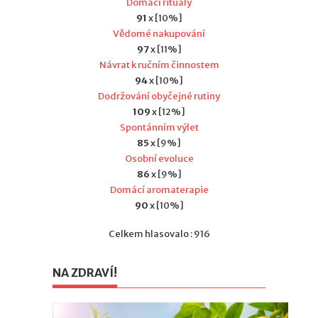
Domácí rituály
91
x [10%]
Vědomé nakupování
97
x [11%]
Návrat k ručním činnostem
94
x [10%]
Dodržování obyčejné rutiny
109
x [12%]
Spontánním výlet
85
x [9%]
Osobní evoluce
86
x [9%]
Domácí aromaterapie
90
x [10%]
Celkem hlasovalo : 916
NA ZDRAVÍ!