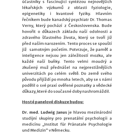
účastníky s fascinující syntézou nejnovějších
lékařských výzkumů z oblasti fyziologie,
epigenetiky i kvantové fyziky. Hlavním
řečníkem bude kanadský psychiatr Dr. Thomas
Verny, který pochází z Československa. Bude
hovořit o důkazech základu naší odolnosti a
zdravého šťastného života, který se tvoří již
před naším narozením. Tento proces se spouští
již samotným početím. Potvrzuje, že paměť a
inteligence nejsou jen záležitostí mozku, ale
každé naší buňky. Tento velmi moudrý a
zkušený muž přednášel na nejprestižnějších
univerzitách po celém světě. Do země svého
původu přijíždí po mnoha letech, aby se s námi
podělil o své praxí ověřené poznatky a vědecké
důkazy, které do současné doby nashromáždil.
Hosté panelové diskuze budou:
Dr. med. Ludwig Janus
je hlavou mezinárodní
studijní skupiny pro prenatální psychologii a
medicínu „Institut für Pränatale Psychologie
und Medizin“ v Německu.