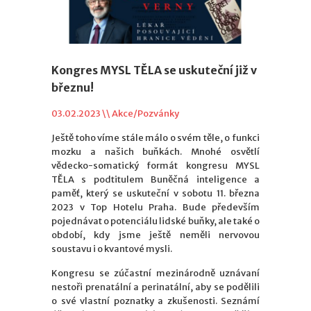
Kongres MYSL TĚLA se uskuteční již v
březnu!
03.02.2023 \\
Akce/Pozvánky
Ještě toho víme stále málo o svém těle, o funkci
mozku a našich buňkách. Mnohé osvětlí
vědecko-somatický formát kongresu MYSL
TĚLA s podtitulem Buněčná inteligence a
paměť, který se uskuteční v sobotu 11. března
2023 v Top Hotelu Praha. Bude především
pojednávat o potenciálu lidské buňky, ale také o
období, kdy jsme ještě neměli nervovou
soustavu i o kvantové mysli.
Kongresu se zúčastní mezinárodně uznávaní
nestoři prenatální a perinatální, aby se podělili
o své vlastní poznatky a zkušenosti. Seznámí