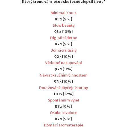
Který trend vám letos skutečně zlepšil život?
Minimalismus
85
x [9%]
Slow beauty
93
x [10%]
Digitální detox
87
x [9%]
Domácí rituály
92
x [10%]
Vědomé nakupování
97
x [11%]
Návrat k ručním činnostem
94
x [10%]
Dodržování obyčejné rutiny
110
x [12%]
Spontánním výlet
87
x [9%]
Osobní evoluce
87
x [9%]
Domácí aromaterapie