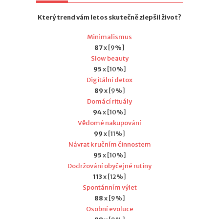
Který trend vám letos skutečně zlepšil život?
Minimalismus
87
x [9%]
Slow beauty
95
x [10%]
Digitální detox
89
x [9%]
Domácí rituály
94
x [10%]
Vědomé nakupování
99
x [11%]
Návrat k ručním činnostem
95
x [10%]
Dodržování obyčejné rutiny
113
x [12%]
Spontánním výlet
88
x [9%]
Osobní evoluce