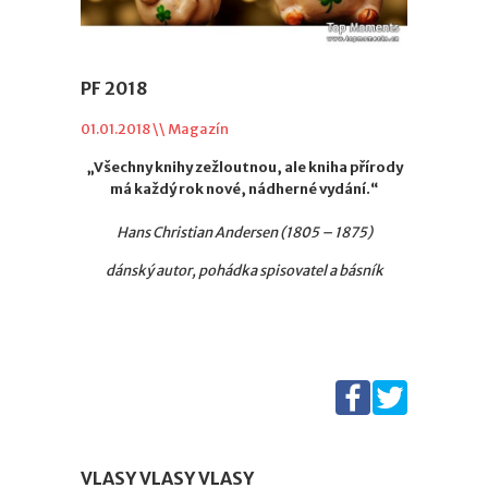
PF 2018
01.01.2018 \\
Magazín
„Všechny knihy zežloutnou, ale kniha přírody
má každý rok nové, nádherné vydání.“
Hans Christian Andersen (1805 – 1875)
dánský autor, pohádka spisovatel a básník
VLASY VLASY VLASY