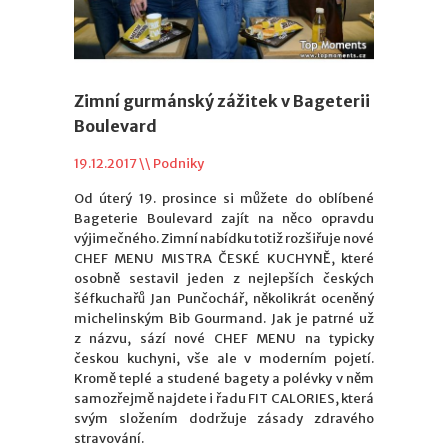
Zimní gurmánský zážitek v Bageterii
Boulevard
19.12.2017 \\
Podniky
Od úterý 19. prosince si můžete do oblíbené
Bageterie Boulevard zajít na něco opravdu
výjimečného. Zimní nabídku totiž rozšiřuje nové
CHEF MENU MISTRA ČESKÉ KUCHYNĚ, které
osobně sestavil jeden z nejlepších českých
šéfkuchařů Jan Punčochář, několikrát oceněný
michelinským Bib Gourmand. Jak je patrné už
z názvu, sází nové CHEF MENU na typicky
českou kuchyni, vše ale v moderním pojetí.
Kromě teplé a studené bagety a polévky v něm
samozřejmě najdete i řadu FIT CALORIES, která
svým složením dodržuje zásady zdravého
stravování.