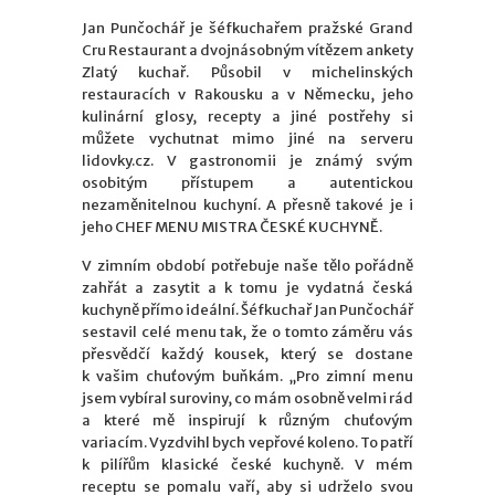
Jan Punčochář je šéfkuchařem pražské Grand
Cru Restaurant a dvojnásobným vítězem ankety
Zlatý kuchař. Působil v michelinských
restauracích v Rakousku a v Německu, jeho
kulinární glosy, recepty a jiné postřehy si
můžete vychutnat mimo jiné na serveru
lidovky.cz. V gastronomii je známý svým
osobitým přístupem a autentickou
nezaměnitelnou kuchyní. A přesně takové je i
jeho CHEF MENU MISTRA ČESKÉ KUCHYNĚ.
V zimním období potřebuje naše tělo pořádně
zahřát a zasytit a k tomu je vydatná česká
kuchyně přímo ideální. Šéfkuchař Jan Punčochář
sestavil celé menu tak, že o tomto záměru vás
přesvědčí každý kousek, který se dostane
k vašim chuťovým buňkám. „Pro zimní menu
jsem vybíral suroviny, co mám osobně velmi rád
a které mě inspirují k různým chuťovým
variacím. Vyzdvihl bych vepřové koleno. To patří
k pilířům klasické české kuchyně. V mém
receptu se pomalu vaří, aby si udrželo svou