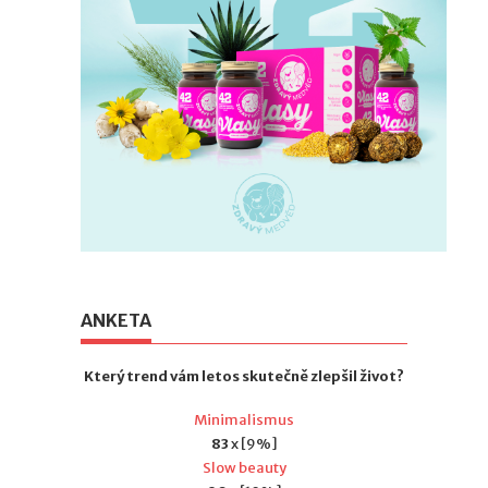
ANKETA
Který trend vám letos skutečně zlepšil život?
Minimalismus
83
x [9%]
Slow beauty