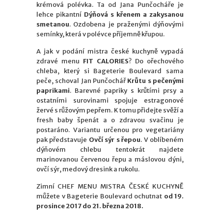
krémová polévka. Ta od Jana Punčocháře je
lehce pikantní
Dýňová s křenem a zakysanou
smetanou
. Ozdobena je praženými dýňovými
semínky, která v polévce příjemně křupou.
A jak v podání mistra české kuchyně vypadá
zdravé menu
FIT CALORIES
? Do ořechového
chleba, který si Bageterie Boulevard sama
peče, schoval Jan Punčochář
Krůtu s pečenými
paprikami
. Barevné papriky s krůtími prsy a
ostatními surovinami spojuje estragonové
žervé s růžovým pepřem. K tomu přidejte svěží a
fresh baby špenát a o zdravou svačinu je
postaráno. Variantu určenou pro vegetariány
pak představuje
Ovčí sýr s řepou
. V oblíbeném
dýňovém chlebu tentokrát najdete
marinovanou červenou řepu a máslovou dýni,
ovčí sýr, medový dresink a rukolu.
Zimní CHEF MENU MISTRA ČESKÉ KUCHYNĚ
můžete v Bageterie Boulevard ochutnat
od 19.
prosince 2017 do 21. března 2018.