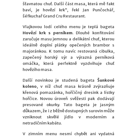
šťavnatou chuť. Další část masa, která mě fakt
baví, je hovězí krk“, řekl Jan Punčochář,
šéfkuchař Grand Cru Restaurant.
Vlajkovou lodí celého menu je teplá bageta
Hovězí krk s perníkem
. Dlouhé konfitování
zaručuje masu jemnou a delikátní chuť, kterou
ideálně doplní plátky opečených brambor s
majoránkou. K tomu navíc restovaná cibulka,
zapečený horský sýr a výrazná perníková
omáčka, která perfektně vyzdvihuje chuť
hovězího masa.
Další novinkou je studená bageta
Šunkové
koleno
, v níž chuť masa krásně zvýrazňuje
křenová pomazánka, hořčičný dresink a lístky
hořčice. Novou úroveň svěžesti pak dodávají
presované okurky. Tato bageta je jasným
důkazem, že i z běžně dostupných surovin může
vzniknout skvělé jídlo v moderním a
netradičním kabátu.
V zimním menu nesmí chybět ani vydatná