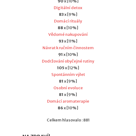
90
x [10%]
Digitální detox
83
x [9%]
Domácí rituály
88
x [10%]
Vědomé nakupování
93
x [11%]
Návrat k ručním činnostem
91
x [10%]
Dodržování obyčejné rutiny
105
x [12%]
Spontánním výlet
81
x [9%]
Osobní evoluce
81
x [9%]
Domácí aromaterapie
86
x [10%]
Celkem hlasovalo : 881