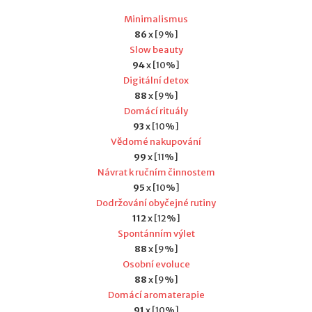
Minimalismus
86
x [9%]
Slow beauty
94
x [10%]
Digitální detox
88
x [9%]
Domácí rituály
93
x [10%]
Vědomé nakupování
99
x [11%]
Návrat k ručním činnostem
95
x [10%]
Dodržování obyčejné rutiny
112
x [12%]
Spontánním výlet
88
x [9%]
Osobní evoluce
88
x [9%]
Domácí aromaterapie
91
x [10%]