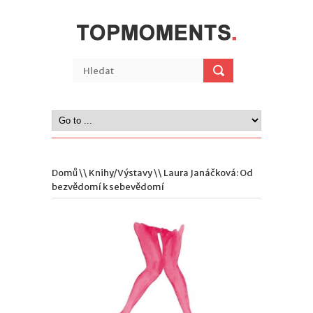
Domů
\\
Knihy/Výstavy
\\ Laura Janáčková: Od
bezvědomí k sebevědomí