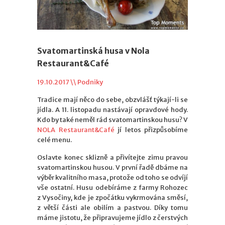
Svatomartinská husa v Nola
Restaurant&Café
19.10.2017 \\
Podniky
Tradice mají něco do sebe, obzvlášť týkají-li se
jídla. A 11. listopadu nastávají opravdové hody.
Kdo by také neměl rád svatomartinskou husu? V
NOLA Restaurant&Café
jí letos přizpůsobíme
celé menu.
Oslavte konec sklizně a přivítejte zimu pravou
svatomartinskou husou. V první řadě dbáme na
výběr kvalitního masa, protože od toho se odvíjí
vše ostatní. Husu odebíráme z farmy Rohozec
z Vysočiny, kde je zpočátku vykrmována směsí,
z větší části ale obilím a pastvou. Díky tomu
máme jistotu, že připravujeme jídlo z čerstvých