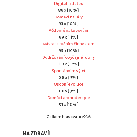
Digitální detox
89
x [10%]
Domácí rituály
93
x [10%]
Vědomé nakupování
99
x [11%]
Návrat k ručním činnostem
95
x [10%]
Dodržování obyčejné rutiny
112
x [12%]
Spontánním výlet
88
x [9%]
Osobní evoluce
88
x [9%]
Domácí aromaterapie
91
x [10%]
Celkem hlasovalo : 936
NA ZDRAVÍ!