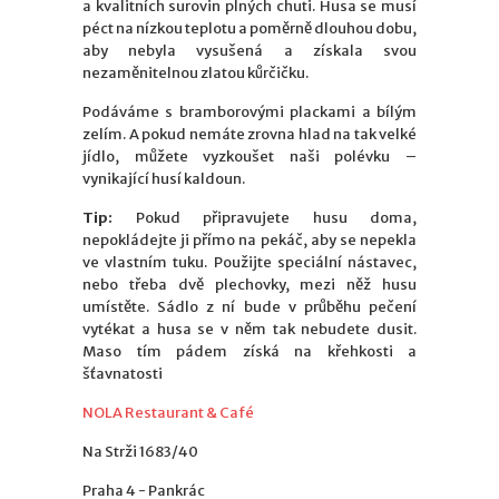
a kvalitních surovin plných chuti. Husa se musí
péct na nízkou teplotu a poměrně dlouhou dobu,
aby nebyla vysušená a získala svou
nezaměnitelnou zlatou kůrčičku.
Podáváme s bramborovými plackami a bílým
zelím. A pokud nemáte zrovna hlad na tak velké
jídlo, můžete vyzkoušet naši polévku –
vynikající husí kaldoun.
Tip:
Pokud připravujete husu doma,
nepokládejte ji přímo na pekáč, aby se nepekla
ve vlastním tuku. Použijte speciální nástavec,
nebo třeba dvě plechovky, mezi něž husu
umístěte. Sádlo z ní bude v průběhu pečení
vytékat a husa se v něm tak nebudete dusit.
Maso tím pádem získá na křehkosti a
šťavnatosti
NOLA Restaurant & Café
Na Strži 1683/40
Praha 4 - Pankrác