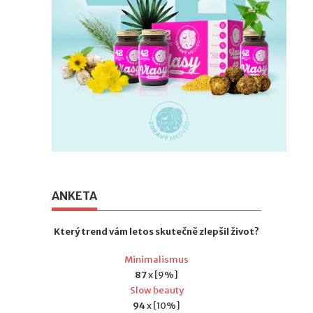
ANKETA
Který trend vám letos skutečně zlepšil život?
Minimalismus
87
x [9%]
Slow beauty
94
x [10%]