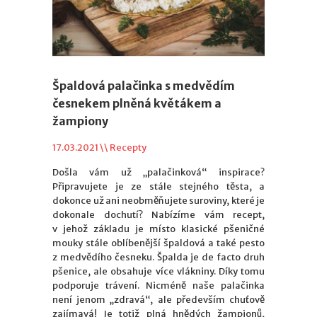
Špaldová palačinka s medvědím
česnekem plněná květákem a
žampiony
17.03.2021 \\
Recepty
Došla vám už „palačinková“ inspirace?
Připravujete je ze stále stejného těsta, a
dokonce už ani neobměňujete suroviny, které je
dokonale dochutí? Nabízíme vám recept,
v jehož základu je místo klasické pšeničné
mouky stále oblíbenější špaldová a také pesto
z medvědího česneku. Špalda je de facto druh
pšenice, ale obsahuje více vlákniny. Díky tomu
podporuje trávení. Nicméně naše palačinka
není jenom „zdravá“, ale především chuťově
zajímavá! Je totiž plná hnědých žampionů,