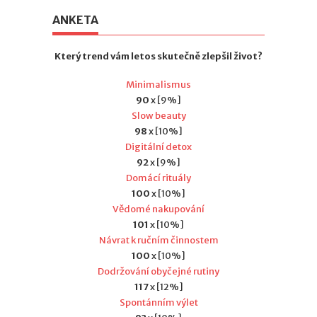
ANKETA
Který trend vám letos skutečně zlepšil život?
Minimalismus
90
x [9%]
Slow beauty
98
x [10%]
Digitální detox
92
x [9%]
Domácí rituály
100
x [10%]
Vědomé nakupování
101
x [10%]
Návrat k ručním činnostem
100
x [10%]
Dodržování obyčejné rutiny
117
x [12%]
Spontánním výlet