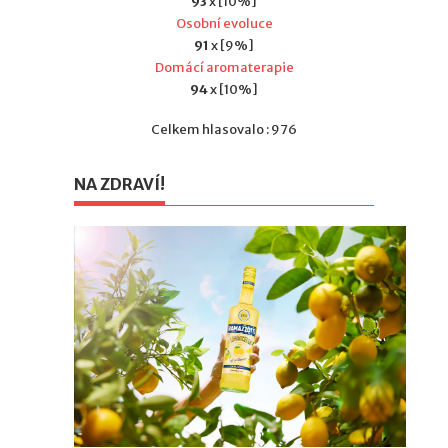
93
x [10%]
Osobní evoluce
91
x [9%]
Domácí aromaterapie
94
x [10%]
Celkem hlasovalo : 976
NA ZDRAVÍ!