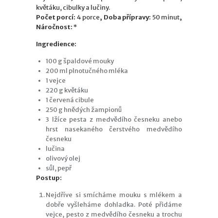
květáku, cibulky a lučiny.
Počet porcí:
4 porce
, Doba přípravy:
50 minut
,
Náročnost:
*
Ingredience:
100 g špaldové mouky
200 ml plnotučného mléka
1 vejce
220 g květáku
1 červená cibule
250 g hnědých žampionů
3 lžíce pesta z medvědího česneku anebo
hrst nasekaného čerstvého medvědího
česneku
lučina
olivový olej
sůl, pepř
Postup:
Nejdříve si smícháme mouku s mlékem a
dobře vyšleháme dohladka. Poté přidáme
vejce, pesto z medvědího česneku a trochu