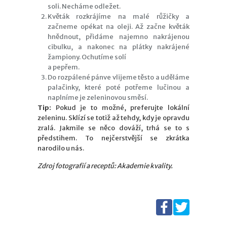
soli. Necháme odležet.
Květák rozkrájíme na malé růžičky a
začneme opékat na oleji. Až začne květák
hnědnout, přidáme najemno nakrájenou
cibulku, a nakonec na plátky nakrájené
žampiony. Ochutíme solí
a pepřem.
Do rozpálené pánve vlijeme těsto a uděláme
palačinky, které poté potřeme lučinou a
naplníme je zeleninovou směsí.
Tip:
Pokud je to možné, preferujte lokální
zeleninu. Sklízí se totiž až tehdy, kdy je opravdu
zralá. Jakmile se něco dováží, trhá se to s
předstihem. To nejčerstvější se zkrátka
narodilo u nás.
Zdroj fotografií a receptů: Akademie kvality.