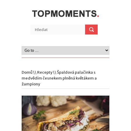
Domů
\\
Recepty
\\ Špaldová palačinka s
medvědím česnekem plněná květákem a
žampiony