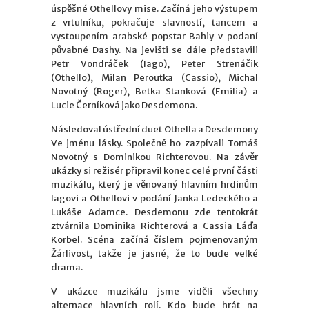
úspěšné Othellovy mise. Začíná jeho výstupem
z vrtulníku, pokračuje slavností, tancem a
vystoupením arabské popstar Bahiy v podaní
půvabné Dashy. Na jevišti se dále představili
Petr Vondráček (Iago), Peter Strenáčik
(Othello), Milan Peroutka (Cassio), Michal
Novotný (Roger), Betka Stanková (Emilia) a
Lucie Černíková jako Desdemona.
Následoval ústřední duet Othella a Desdemony
Ve jménu lásky. Společně ho zazpívali Tomáš
Novotný s Dominikou Richterovou. Na závěr
ukázky si režisér připravil konec celé první části
muzikálu, který je věnovaný hlavním hrdinům
Iagovi a Othellovi v podání Janka Ledeckého a
Lukáše Adamce. Desdemonu zde tentokrát
ztvárnila Dominika Richterová a Cassia Láďa
Korbel. Scéna začíná číslem pojmenovaným
Žárlivost, takže je jasné, že to bude velké
drama.
V ukázce muzikálu jsme viděli všechny
alternace hlavních rolí. Kdo bude hrát na