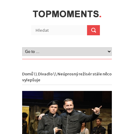
Domů
\\
Divadlo
\\ Neúprosný režisér stále něco
vylepšuje