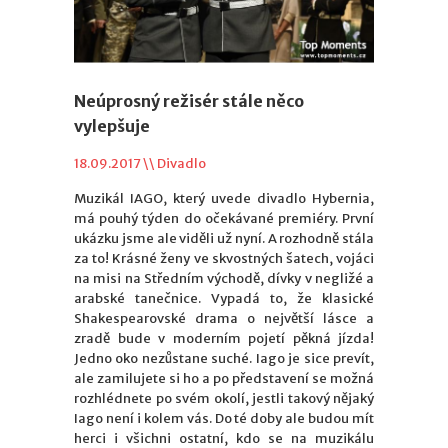
Neúprosný režisér stále něco
vylepšuje
18.09.2017 \\
Divadlo
Muzikál IAGO, který uvede divadlo Hybernia,
má pouhý týden do očekávané premiéry. První
ukázku jsme ale viděli už nyní. A rozhodně stála
za to! Krásné ženy ve skvostných šatech, vojáci
na misi na Středním východě, dívky v negližé a
arabské tanečnice. Vypadá to, že klasické
Shakespearovské drama o největší lásce a
zradě bude v moderním pojetí pěkná jízda!
Jedno oko nezůstane suché. Iago je sice prevít,
ale zamilujete si ho a po představení se možná
rozhlédnete po svém okolí, jestli takový nějaký
Iago není i kolem vás. Do té doby ale budou mít
herci i všichni ostatní, kdo se na muzikálu