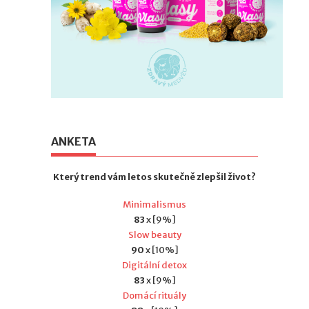
ANKETA
Který trend vám letos skutečně zlepšil život?
Minimalismus
83
x [9%]
Slow beauty
90
x [10%]
Digitální detox
83
x [9%]
Domácí rituály