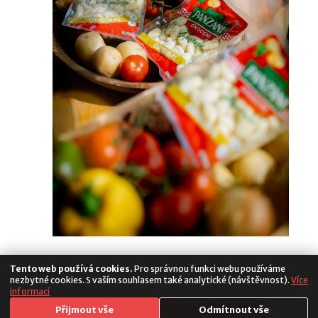
Tento web používá cookies.
Pro správnou funkci webu používáme
nezbytné cookies. S vaším souhlasem také analytické (návštěvnost).
Více
informací
Media
Přijmout vše
Odmítnout vše
Copyright 2026. All Rights Reserved