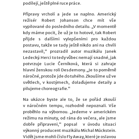
podílejí, ještě plné ruce práce.
Přípravy vrcholí a jede se naplno. Americký
režisér Robert Johanson chce mít vše
vypilované do posledního detailu. „V momentě
kdy máme pocit, že už je to hotové, tak Robert
přijde s dalšími vylepšeními pro každou
postavu, takže se tady ještě nikdo ani na chvíli
nezastavil,“ prozradil autor muzikálu Janek
Ledecký. Herci to tedy vůbec nemají snadné, jak
potvrzuje Lucie Černíková, která si zahraje
hlavní ženskou roli Desdemony. „Je to poměrně
náročné, protože jde do tuhého. Zkoušíme už ve
světlech, v kostýmech, dolaďujeme detaily a
pilujeme choreografie.“
Na ukázce byste ale to, že se pořád zkouší
v náročném tempu, rozhodně nepoznali. Vše
proběhlo na výbornou. „Jedeme v americkém
režimu na minuty, od rána do večera, ale jsme
dobře připraveni,“ popsal v úvodu situaci
výkonný producent muzikálu Michal Mückstein.
Vidět jsme mohli číslo Fly Away, které je oslavou