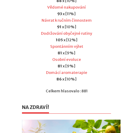
88
x [10%]
Vědomé nakupování
93
x [11%]
Návrat k ručním činnostem
91
x [10%]
Dodržování obyčejné rutiny
105
x [12%]
Spontánním výlet
81
x [9%]
Osobní evoluce
81
x [9%]
Domácí aromaterapie
86
x [10%]
Celkem hlasovalo : 881
NA ZDRAVÍ!