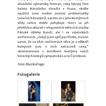
divadelní výtvarníky. Roman, coby bývalý člen
baletu Národního divadla v Praze, skvěle
využívá svou osobní znalost problematiky
tanečních kostýmů, a proto se v jeho kostýmech
vždy velice dobře pohybuje. Herci se při
přehlídce ukázali v elegantních oblecích značky
Pánské obleky Bandi, ale i ve vojenských
uniformách. „I když jsem spíš pacifistka, musím
uznat, že na těch uniformách něco je a někteří
kolegové jsou v nich zatraceně sexy,“
okomentovala s úsměvem kostýmy svých
hereckých kolegů sympatická Lucie Černíková.
Foto: Muzikál Iago
Fotogalerie