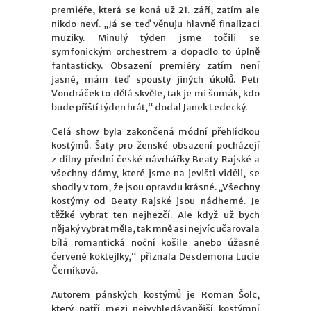
premiéře, která se koná už 21. září, zatím ale
nikdo neví. „Já se teď věnuju hlavně finalizaci
muziky. Minulý týden jsme točili se
symfonickým orchestrem a dopadlo to úplně
fantasticky. Obsazení premiéry zatím není
jasné, mám teď spousty jiných úkolů. Petr
Vondráček to dělá skvěle, tak je mi šumák, kdo
bude příští týden hrát,“ dodal Janek Ledecký.
Celá show byla zakončená módní přehlídkou
kostýmů. Šaty pro ženské obsazení pocházejí
z dílny přední české návrhářky Beaty Rajské a
všechny dámy, které jsme na jevišti viděli, se
shodly v tom, že jsou opravdu krásné. „Všechny
kostýmy od Beaty Rajské jsou nádherné. Je
těžké vybrat ten nejhezčí. Ale když už bych
nějaký vybrat měla, tak mně asi nejvíc učarovala
bílá romantická noční košile anebo úžasné
červené koktejlky,“ přiznala Desdemona Lucie
Černíková.
Autorem pánských kostýmů je Roman Šolc,
který patří mezi nejvyhledávanější kostýmní