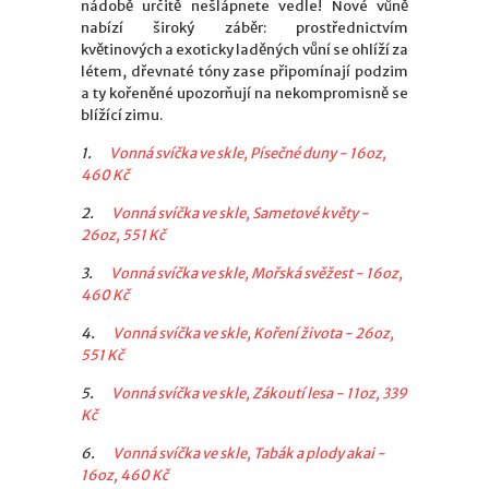
nádobě určitě nešlápnete vedle! Nové vůně
nabízí široký záběr: prostřednictvím
květinových a exoticky laděných vůní se ohlíží za
létem, dřevnaté tóny zase připomínají podzim
a ty kořeněné upozorňují na nekompromisně se
blížící zimu.
1.
Vonná svíčka ve skle, Písečné duny - 16oz,
460 Kč
2.
Vonná svíčka ve skle, Sametové květy -
26oz, 551 Kč
3.
Vonná svíčka ve skle, Mořská svěžest - 16oz,
460 Kč
4.
Vonná svíčka ve skle, Koření života - 26oz,
551 Kč
5.
Vonná svíčka ve skle, Zákoutí lesa - 11oz, 339
Kč
6.
Vonná svíčka ve skle, Tabák a plody akai -
16oz, 460 Kč