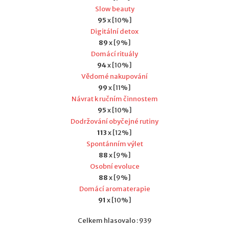
Slow beauty
95
x [10%]
Digitální detox
89
x [9%]
Domácí rituály
94
x [10%]
Vědomé nakupování
99
x [11%]
Návrat k ručním činnostem
95
x [10%]
Dodržování obyčejné rutiny
113
x [12%]
Spontánním výlet
88
x [9%]
Osobní evoluce
88
x [9%]
Domácí aromaterapie
91
x [10%]
Celkem hlasovalo : 939