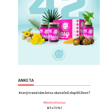
ANKETA
Který trend vám letos skutečně zlepšil život?
Minimalismus
87
x [9%]