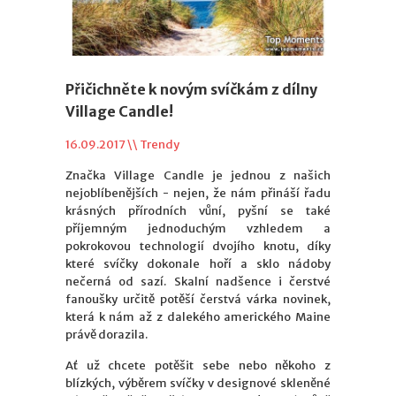
Přičichněte k novým svíčkám z dílny
Village Candle!
16.09.2017 \\
Trendy
Značka Village Candle je jednou z našich
nejoblíbenějších - nejen, že nám přináší řadu
krásných přírodních vůní, pyšní se také
příjemným jednoduchým vzhledem a
pokrokovou technologií dvojího knotu, díky
které svíčky dokonale hoří a sklo nádoby
nečerná od sazí. Skalní nadšence i čerstvé
fanoušky určitě potěší čerstvá várka novinek,
která k nám až z dalekého amerického Maine
právě dorazila.
Ať už chcete potěšit sebe nebo někoho z
blízkých, výběrem svíčky v designové skleněné