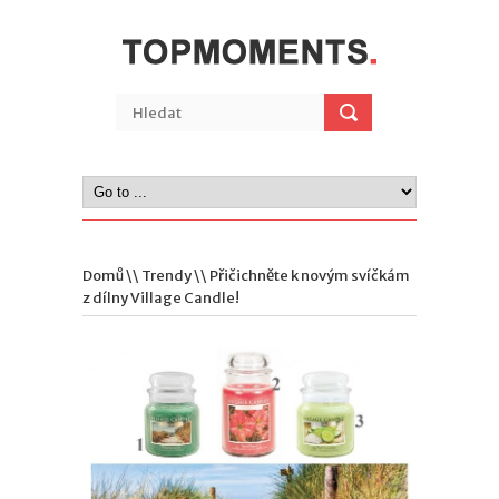
Domů
\\
Trendy
\\ Přičichněte k novým svíčkám
z dílny Village Candle!