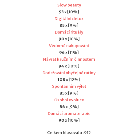
Slow beauty
93
x [10%]
Digitální detox
85
x [9%]
Domácí rituály
90
x [10%]
Vědomé nakupování
96
x [11%]
Návrat k ručním činnostem
94
x [10%]
Dodržování obyčejné rutiny
108
x [12%]
Spontánním výlet
85
x [9%]
Osobní evoluce
86
x [9%]
Domácí aromaterapie
90
x [10%]
Celkem hlasovalo : 912