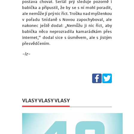
postava chovat. Seriál prý sleduje pozorně i
babička a připustil, že by se s ní mohl poradit,
ale nemůže jí prý nic říct. Trošku nad myšlenkou
v pořadu Snídaně s Novou zapochyboval, ale
nakonec ještě dodal: „Nemůžu ji nic říct, aby
babička něco neprozradila kamarádkám přes
internet,“ dodal sice s úsměvem, ale s jistým
přesvědčením.
-lz-
VLASY VLASY VLASY