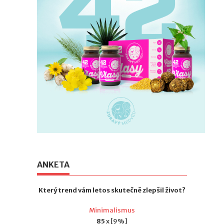
ANKETA
Který trend vám letos skutečně zlepšil život?
Minimalismus
85
x [9%]