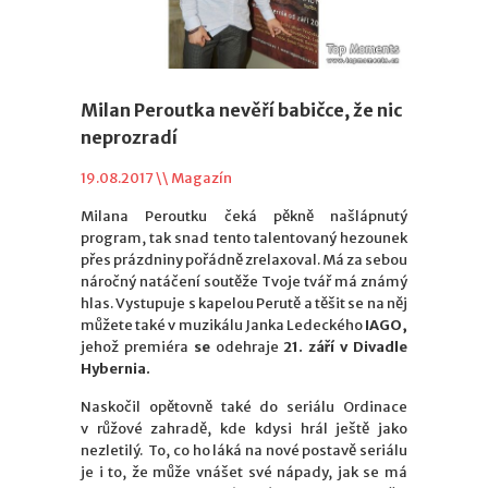
Milan Peroutka nevěří babičce, že nic
neprozradí
19.08.2017 \\
Magazín
Milana Peroutku čeká pěkně našlápnutý
program, tak snad tento talentovaný hezounek
přes prázdniny pořádně zrelaxoval. Má za sebou
náročný natáčení soutěže Tvoje tvář má známý
hlas. Vystupuje s kapelou Perutě a těšit se na něj
můžete také v muzikálu Janka Ledeckého
IAGO,
jehož premiéra
se
odehraje
21. září v Divadle
Hybernia.
Naskočil opětovně také do seriálu Ordinace
v růžové zahradě, kde kdysi hrál ještě jako
nezletilý. To, co ho láká na nové postavě seriálu
je i to, že může vnášet své nápady, jak se má