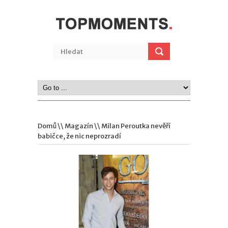
Domů
\\
Magazín
\\ Milan Peroutka nevěří
babičce, že nic neprozradí